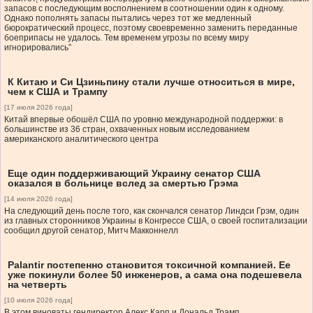
запасов с последующим восполнением в соотношении один к одному.
Однако пополнять запасы пытались через тот же медленный
бюрократический процесс, поэтому своевременно заменить переданные
боеприпасы не удалось. Тем временем угрозы по всему миру
игнорировались”
К Китаю и Си Цзиньпину стали лучше относиться в мире,
чем к США и Трампу
[17 июля 2026 года]
Китай впервые обошёл США по уровню международной поддержки: в
большинстве из 36 стран, охваченных новым исследованием
американского аналитического центра
Еще один поддерживающий Украину сенатор США
оказался в больнице вслед за смертью Грэма
[14 июля 2026 года]
На следующий день после того, как скончался сенатор Линдси Грэм, один
из главных сторонников Украины в Конгрессе США, о своей госпитализации
сообщил другой сенатор, Митч Макконнелл
Palantir постепенно становится токсичной компанией. Ее
уже покинули более 50 инженеров, а сама она подешевела
на четверть
[10 июля 2026 года]
В этом виноваты гендиректор Алекс Карп и Дональд Трамп