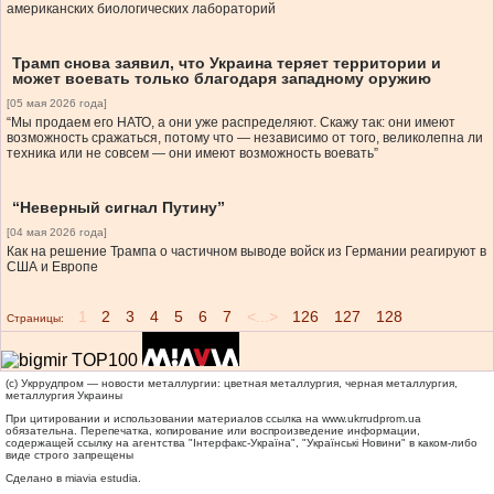
американских биологических лабораторий
Трамп снова заявил, что Украина теряет территории и
может воевать только благодаря западному оружию
[05 мая 2026 года]
“Мы продаем его НАТО, а они уже распределяют. Скажу так: они имеют
возможность сражаться, потому что — независимо от того, великолепна ли
техника или не совсем — они имеют возможность воевать”
“Неверный сигнал Путину”
[04 мая 2026 года]
Как на решение Трампа о частичном выводе войск из Германии реагируют в
США и Европе
1
2
3
4
5
6
7
<...>
126
127
128
Страницы:
(c) Укррудпром — новости металлургии: цветная металлургия, черная металлургия,
металлургия Украины
При цитировании и использовании материалов ссылка на
www.ukrrudprom.ua
обязательна. Перепечатка, копирование или воспроизведение информации,
содержащей ссылку на агентства "Iнтерфакс-Україна", "Українськi Новини" в каком-либо
виде строго запрещены
Сделано в miavia estudia.