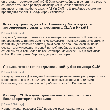
он отсидел несколько дней в СИЗО, пока ему собирали деньги на залог, не
означает затишья в разворачивающемся внутриполитическом
противостоянии на фоне атаки НАБУ и САП на ближайшее окружение
президента Украины Владимира Зеленского.
Дональд Трамп едет к Си Цзиньпину. Чего ждать от
исторического визита президента США в Китай?
[13 мая 2026 года]
Встреча Дональда Трампа с китайским председателем Си Цзиньпином
призвана продлить перемирие между двумя главными экономическими и
военными державами планеты, заключенное прошлой осенью, но не
сможет урегулировать ни одной прямой проблемы в двусторонних
отношениях, а тем более не коснется проблем косвенных, в том числе
войны России против Украины, уверены эксперты.
Украина готовится продолжать войну без помощи США
[13 мая 2026 года]
Инициированные Дональдом Трампом мирные переговоры прекратились с
конца февраля, когда США начали воевать с Ираном, и Владимир
Зеленский, похоже, пошел на “пробный разрыв” с Вашингтоном
Разведка США изучит деятельность американских
биолабораторий в Украине
[13 мая 2026 года]
Национальная разведка США проведет расследование в отношении