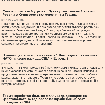
Сенатор, который угрожал Путину: как главный критик
России в Конгрессе стал союзником Трампа
[07 июля 2026 года]
Пока Дональд Трамп грозит России новыми санкциями, в Сенате лежит
закон, способный, по мнению его автора, “переломить кости” российской
экономике. Этот автор — Линдси Грэм*, заработавший репутацию,
вероятно, самого ярого противника Москвы в американской политике.
Когда-то Грэм выступал и против Трампа, но сейчас он — один из главных
обожателей президента. Помогают ли политические метаморфозы
сенатора продвижению его повестки?
“Решающий в истории альянса”. Чего ждать от саммита
НАТО на фоне разлада США и Европы?
[06 июля 2026 года]
В Анкаре 7—8 июля пройдет 36-й по счету саммит НАТО. Альянс подошел к
нему в условиях самого глубокого в своей новейшей истории кризиса, с
продолжающимися войнами в Украине и на Ближнем Востоке. Би-би-си
рассказывает, кто приедет в Турцию и чего ждать от встречи, которую
президент страны-хозяйки Реджеп Тайип Эрдоган назвал “решающей в
истории альянса”.
Трамп заработал больше миллиарда долларов на
криптовалюте за год после возвращения на пост
президента США