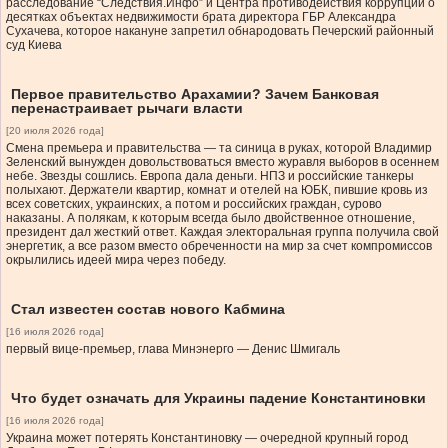
расследование “Следствия.Инфо” и Центра противодействия коррупции о
десятках объектах недвижимости брата директора ГБР Александра
Сухачева, которое накануне запретил обнародовать Печерский районный
суд Киева
Первое правительство Арахамии? Зачем Банковая
перенастраивает рычаги власти
[20 июля 2026 года]
Смена премьера и правительства — та синица в руках, которой Владимир
Зеленский вынужден довольствоваться вместо журавля выборов в осеннем
небе. Звезды сошлись. Европа дала деньги. НПЗ и российские танкеры
полыхают. Держатели квартир, комнат и отелей на ЮБК, пившие кровь из
всех советских, украинских, а потом и российских граждан, сурово
наказаны. А полякам, к которым всегда было двойственное отношение,
президент дал жесткий ответ. Каждая электоральная группа получила свой
энергетик, а все разом вместо обреченности на мир за счет компромиссов
окрылились идеей мира через победу.
Стал известен состав нового Кабмина
[16 июля 2026 года]
первый вице-премьер, глава Минэнерго — Денис Шмигаль
Что будет означать для Украины падение Константиновки
[16 июля 2026 года]
Украина может потерять Константиновку — очередной крупный город