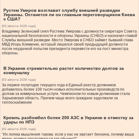
Рустем Умеров возглавит службу внешней разведки
Украины. Останется ли он главным переговорщиком Киева
с США?
[03 августа 2026 года]
Владимир Зеленский снял Рустема Умерова с должности секретаря Совета
национальной безопасности и обороны Украины (СНБО) и назначил главой
Службы внешней разведки. Место Умерова в СНБО займет бывший глава
МВД Игорь Клименко, который лишился своей предыдущей должности
после неудачной попытки президента перевести его на пост министра
обороны.
В Украине стремительно растет количество долгов за
коммуналку
[03 августа 2026 года]
За первое полугодие текущего года в Единый реестр должников
добавилось более 108 тысяч новых исполнительных производств по
долгам за коммунальные услуги. Чемпионом по новым должникам стала
Харьковская область. Причем чаще всего граждане задолжали за
теплоснабжение
Кремль разбомбил более 200 АЗС в Украине в отместку за
удары по НПЗ
[02 августа 2026 года]
“Их логика мышления такова: если у нас не хватает бензина, почему ваша
жизнь должна продолжаться как обычно?”