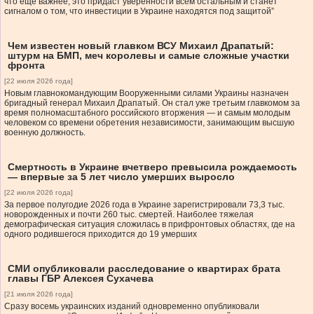
что еще важнее, это придаст уверенности всем остальным и станет
сигналом о том, что инвестиции в Украине находятся под защитой”
Чем известен новый главком ВСУ Михаил Драпатый:
штурм на БМП, меч королевы и самые сложные участки
фронта
[22 июля 2026 года]
Новым главнокомандующим Вооруженными силами Украины назначен
бригадный генерал Михаил Драпатый. Он стал уже третьим главкомом за
время полномасштабного российского вторжения — и самым молодым
человеком со времени обретения независимости, занимающим высшую
военную должность.
Смертность в Украине вчетверо превысила рождаемость
— впервые за 5 лет число умерших выросло
[22 июля 2026 года]
За первое полугодие 2026 года в Украине зарегистрировали 73,3 тыс.
новорожденных и почти 260 тыс. смертей. Наиболее тяжелая
демографическая ситуация сложилась в прифронтовых областях, где на
одного родившегося приходится до 19 умерших
СМИ опубликовали расследование о квартирах брата
главы ГБР Алексея Сухачева
[21 июля 2026 года]
Сразу восемь украинских изданий одновременно опубликовали