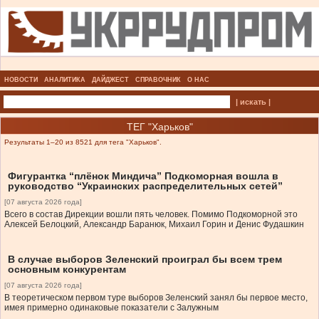
НОВОСТИ
АНАЛИТИКА
ДАЙДЖЕСТ
СПРАВОЧНИК
О НАС
| искать |
ТЕГ "Харьков"
Результаты 1–20 из 8521 для тега "Харьков".
Фигурантка “плёнок Миндича” Подкоморная вошла в
руководство “Украинских распределительных сетей”
[07 августа 2026 года]
Всего в состав Дирекции вошли пять человек. Помимо Подкоморной это
Алексей Белоцкий, Александр Баранюк, Михаил Горин и Денис Фудашкин
В случае выборов Зеленский проиграл бы всем трем
основным конкурентам
[07 августа 2026 года]
В теоретическом первом туре выборов Зеленский занял бы первое место,
имея примерно одинаковые показатели с Залужным