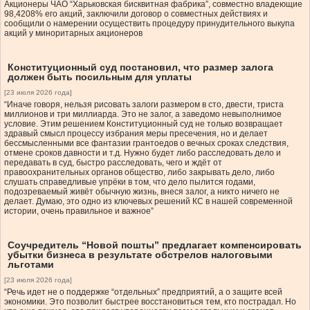
Акционеры ЧАО “Харьковская бисквитная фабрика”, совместно владеющие
98,4208% его акций, заключили договор о совместных действиях и
сообщили о намерении осуществить процедуру принудительного выкупа
акций у миноритарных акционеров
Конституционный суд постановил, что размер залога
должен быть посильным для уплаты
[23 июля 2026 года]
“Иначе говоря, нельзя рисовать залоги размером в сто, двести, триста
миллионов и три миллиарда. Это не залог, а заведомо невыполнимое
условие. Этим решением Конституционный суд не только возвращает
здравый смысл процессу избрания меры пресечения, но и делает
бессмысленными все фантазии грантоедов о вечных сроках следствия,
отмене сроков давности и т.д. Нужно будет либо расследовать дело и
передавать в суд, быстро расследовать, чего и ждёт от
правоохранительных органов общество, либо закрывать дело, либо
слушать справедливые упрёки в том, что дело пылится годами,
подозреваемый живёт обычную жизнь, внеся залог, а никто ничего не
делает. Думаю, это одно из ключевых решений КС в нашей современной
истории, очень правильное и важное”
Соучредитель “Новой пошты” предлагает компенсировать
убытки бизнеса в результате обстрелов налоговыми
льготами
[23 июля 2026 года]
“Речь идет не о поддержке “отдельных” предприятий, а о защите всей
экономики. Это позволит быстрее восстановиться тем, кто пострадал. Но