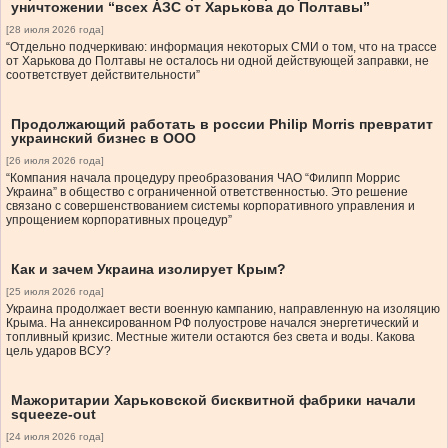
уничтожении “всех АЗС от Харькова до Полтавы”
[28 июля 2026 года]
“Отдельно подчеркиваю: информация некоторых СМИ о том, что на трассе
от Харькова до Полтавы не осталось ни одной действующей заправки, не
соответствует действительности”
Продолжающий работать в россии Philip Morris превратит
украинский бизнес в ООО
[26 июля 2026 года]
“Компания начала процедуру преобразования ЧАО “Филипп Моррис
Украина” в общество с ограниченной ответственностью. Это решение
связано с совершенствованием системы корпоративного управления и
упрощением корпоративных процедур”
Как и зачем Украина изолирует Крым?
[25 июля 2026 года]
Украина продолжает вести военную кампанию, направленную на изоляцию
Крыма. На аннексированном РФ полуострове начался энергетический и
топливный кризис. Местные жители остаются без света и воды. Какова
цель ударов ВСУ?
Мажоритарии Харьковской бисквитной фабрики начали
squeeze-out
[24 июля 2026 года]