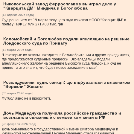
Никопольский завод ферросплавов выиграл дело у
“Кварцита ДМ” Миндича и Боголюбова
[13 апреля 2026 года]
Суд решением от 19 марта текущего года взыскал с ООО “Кварцит ДМ” в
пользу НЗФ 17 млн 271,408 тыс. грн
Коломойский и Боголюбов подали апелляцию на решение
Лондонского суда по Привату
[12 марта 2026 года]
“Некоторые их активы находятся в Великобритании и других юрисдикциях,
где продолжаются судебные процессы. Экс-владельцы подали
апелляционную жалобу на решение Высокого суда Лондона, и суд ее
принял, а это значит, что будет новое заседание в мае”
Розслідування, суди, санкції: що відбувається з власником
“Ворскли” Жеваго
[05 марта 2026 года]
Футбол явно не в пріоритеті.
Дочь Медведчука получила российское гражданство и
возглавила связанные с семьей компании в РФ
[23 февраля 2026 года]
Дочь обвиняемого в государственной измене Виктора Медведчука и
украинской экс-телеведущей Оксаны Марченко стала гражданкой