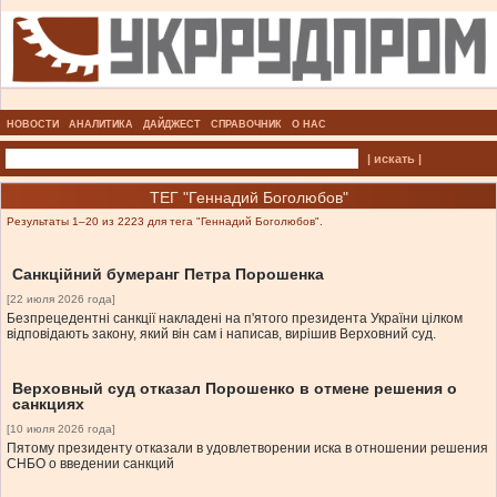
НОВОСТИ
АНАЛИТИКА
ДАЙДЖЕСТ
СПРАВОЧНИК
О НАС
| искать |
ТЕГ "Геннадий Боголюбов"
Результаты 1–20 из 2223 для тега "Геннадий Боголюбов".
Санкційний бумеранг Петра Порошенка
[22 июля 2026 года]
Безпрецедентні санкції накладені на п'ятого президента України цілком
відповідають закону, який він сам і написав, вирішив Верховний суд.
Верховный суд отказал Порошенко в отмене решения о
санкциях
[10 июля 2026 года]
Пятому президенту отказали в удовлетворении иска в отношении решения
СНБО о введении санкций