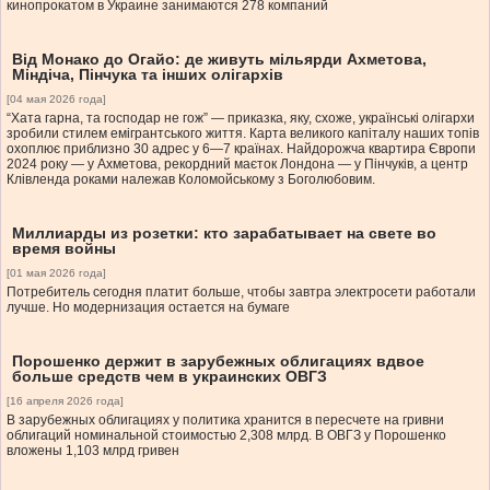
кинопрокатом в Украине занимаются 278 компаний
Від Монако до Огайо: де живуть мільярди Ахметова,
Міндіча, Пінчука та інших олігархів
[04 мая 2026 года]
“Хата гарна, та господар не гож” — приказка, яку, схоже, українські олігархи
зробили стилем емігрантського життя. Карта великого капіталу наших топів
охоплює приблизно 30 адрес у 6—7 країнах. Найдорожча квартира Європи
2024 року — у Ахметова, рекордний маєток Лондона — у Пінчуків, а центр
Клівленда роками належав Коломойському з Боголюбовим.
Миллиарды из розетки: кто зарабатывает на свете во
время войны
[01 мая 2026 года]
Потребитель сегодня платит больше, чтобы завтра электросети работали
лучше. Но модернизация остается на бумаге
Порошенко держит в зарубежных облигациях вдвое
больше средств чем в украинских ОВГЗ
[16 апреля 2026 года]
В зарубежных облигациях у политика хранится в пересчете на гривни
облигаций номинальной стоимостью 2,308 млрд. В ОВГЗ у Порошенко
вложены 1,103 млрд гривен