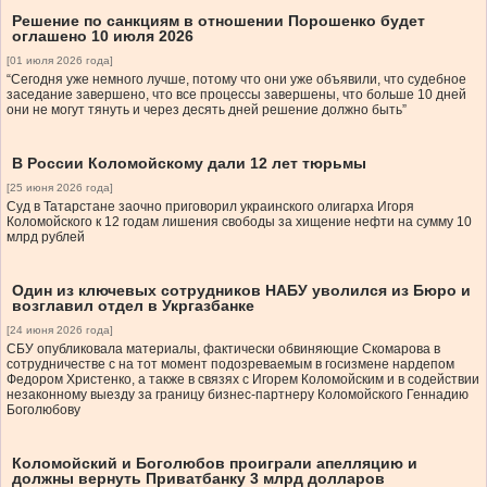
Решение по санкциям в отношении Порошенко будет
оглашено 10 июля 2026
[01 июля 2026 года]
“Сегодня уже немного лучше, потому что они уже объявили, что судебное
заседание завершено, что все процессы завершены, что больше 10 дней
они не могут тянуть и через десять дней решение должно быть”
В России Коломойскому дали 12 лет тюрьмы
[25 июня 2026 года]
Суд в Татарстане заочно приговорил украинского олигарха Игоря
Коломойского к 12 годам лишения свободы за хищение нефти на сумму 10
млрд рублей
Один из ключевых сотрудников НАБУ уволился из Бюро и
возглавил отдел в Укргазбанке
[24 июня 2026 года]
СБУ опубликовала материалы, фактически обвиняющие Скомарова в
сотрудничестве с на тот момент подозреваемым в госизмене нардепом
Федором Христенко, а также в связях с Игорем Коломойским и в содействии
незаконному выезду за границу бизнес-партнеру Коломойского Геннадию
Боголюбову
Коломойский и Боголюбов проиграли апелляцию и
должны вернуть Приватбанку 3 млрд долларов