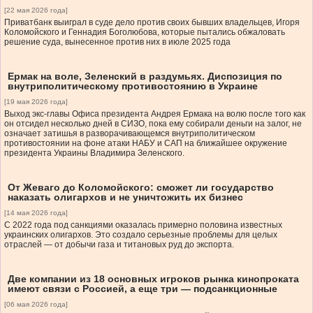
[22 мая 2026 года]
Приватбанк выиграл в суде дело против своих бывших владельцев, Игоря
Коломойского и Геннадия Боголюбова, которые пытались обжаловать
решение суда, вынесенное против них в июле 2025 года
Ермак на воле, Зеленский в раздумьях. Диспозиция по
внутриполитическому противостоянию в Украине
[19 мая 2026 года]
Выход экс-главы Офиса президента Андрея Ермака на волю после того как
он отсидел несколько дней в СИЗО, пока ему собирали деньги на залог, не
означает затишья в разворачивающемся внутриполитическом
противостоянии на фоне атаки НАБУ и САП на ближайшее окружение
президента Украины Владимира Зеленского.
От Жеваго до Коломойского: сможет ли государство
наказать олигархов и не уничтожить их бизнес
[14 мая 2026 года]
С 2022 года под санкциями оказалась примерно половина известных
украинских олигархов. Это создало серьезные проблемы для целых
отраслей — от добычи газа и титановых руд до экспорта.
Две компании из 18 основных игроков рынка кинопроката
имеют связи с Россией, а еще три — подсанкционные
[06 мая 2026 года]