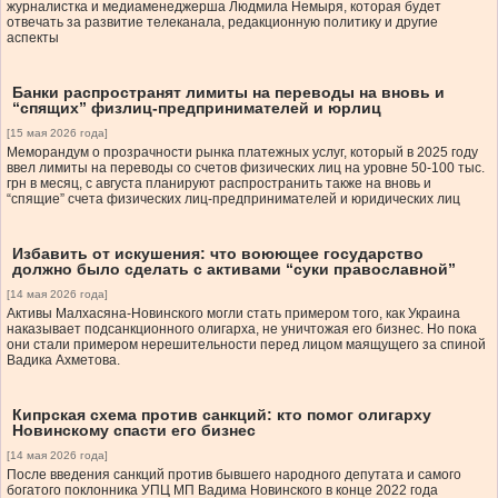
журналистка и медиаменеджерша Людмила Немыря, которая будет
отвечать за развитие телеканала, редакционную политику и другие
аспекты
Банки распространят лимиты на переводы на вновь и
“спящих” физлиц-предпринимателей и юрлиц
[15 мая 2026 года]
Меморандум о прозрачности рынка платежных услуг, который в 2025 году
ввел лимиты на переводы со счетов физических лиц на уровне 50-100 тыс.
грн в месяц, с августа планируют распространить также на вновь и
“спящие” счета физических лиц-предпринимателей и юридических лиц
Избавить от искушения: что воюющее государство
должно было сделать с активами “суки православной”
[14 мая 2026 года]
Активы Малхасяна-Новинского могли стать примером того, как Украина
наказывает подсанкционного олигарха, не уничтожая его бизнес. Но пока
они стали примером нерешительности перед лицом маящущего за спиной
Вадика Ахметова.
Кипрская схема против санкций: кто помог олигарху
Новинскому спасти его бизнес
[14 мая 2026 года]
После введения санкций против бывшего народного депутата и самого
богатого поклонника УПЦ МП Вадима Новинского в конце 2022 года