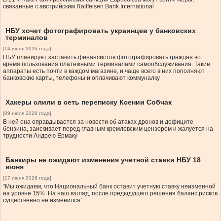
связанные с австрийским Raiffeisen Bank International
НБУ хочет фотографировать украинцев у банковских
терминалов
[14 июля 2026 года]
НБУ планирует заставить финансистов фотографировать граждан во
время пользования платежными терминалами самообслуживания. Такие
аппараты есть почти в каждом магазине, и чаще всего в них пополняют
банковские карты, телефоны и оплачивают коммуналку
Хакеры слили в сеть переписку Ксении Собчак
[09 июля 2026 года]
В ней она оправдывается за новости об атаках дронов и дефиците
бензина, заискивает перед главным кремлевским цензором и жалуется на
трудности Андрею Ермаку
Банкиры не ожидают изменения учетной ставки НБУ 18
июня
[17 июня 2026 года]
“Мы ожидаем, что Национальный банк оставит учетную ставку неизменной
на уровне 15%. На наш взгляд, после предыдущего решения баланс рисков
существенно не изменился”