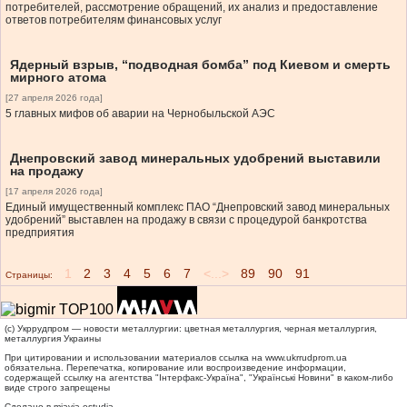
потребителей, рассмотрение обращений, их анализ и предоставление
ответов потребителям финансовых услуг
Ядерный взрыв, “подводная бомба” под Киевом и смерть
мирного атома
[27 апреля 2026 года]
5 главных мифов об аварии на Чернобыльской АЭС
Днепровский завод минеральных удобрений выставили
на продажу
[17 апреля 2026 года]
Единый имущественный комплекс ПАО “Днепровский завод минеральных
удобрений” выставлен на продажу в связи с процедурой банкротства
предприятия
1
2
3
4
5
6
7
<...>
89
90
91
Страницы:
(c) Укррудпром — новости металлургии: цветная металлургия, черная металлургия,
металлургия Украины
При цитировании и использовании материалов ссылка на
www.ukrrudprom.ua
обязательна. Перепечатка, копирование или воспроизведение информации,
содержащей ссылку на агентства "Iнтерфакс-Україна", "Українськi Новини" в каком-либо
виде строго запрещены
Сделано в miavia estudia.