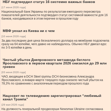
НБУ подтвердил статус 16 системно важных банков
[17 июня 2026 года]
Национальный банк Украины по результатам ежегодного пересмотра
показателей деятельности подтвердил статус системной важности для 16
банков, находившихся в этом перечне в прошлом году
МВФ уехал из Киева ни с чем
[10 июня 2026 года]
За два последних дня цена безналичного доллара на межбанке подскочила
сразу на 64 копейки, чего давно не наблюдалось. Обычно НБУ двигал курс
по 3-5 копейки в день
Чистый убыток Днепровского метзавода беглого
Ярославского в первом квартале 2026 снизился до 29 млн
гривен
[03 июня 2026 года]
ЧАО, входящее в DCH Steel группы DCH бизнесмена Александра
Ярославского, в январе-марте текущего года снизило чистый убыток на
78,3% по сравнению с аналогичным периодом прошлого года
Нацсовет по телевидению зарегистрировал “любимый
канал Трампа”
[29 мая 2026 года]
На должность генеральной продюсерши Newsmax Ukraine согласована