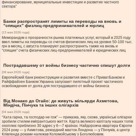
финансирование, муниципальные инвестиции и развитие частного
сектора”
Банки распространят лимиты на переводы на вновь и
“спящих” физлиц-предпринимателей и юрлиц
[15 мая 2026 года]
Меморандум о прозрачности рынка платежных услуг, который в 2025 году
ввел лимиты на переводы со счетов физических лиц на уровне 50-100 тыс.
грн в месяц, с августа планируют распространить также на вновь и
“спящие” счета физических лиц-предпринимателей и юридических лиц
Пострадавшему от войны бизнесу частично спишут долги
[08 мая 2026 года]
Европейский банк реконструкции и развития вместе с ПриватБанком и
Райффайзен Банком Украина запускает пилотный проект частичного
освобождения от долга для пострадавшего от войны бизнеса
Від Монако до Огайо: де живуть мільярди Ахметова,
Міндіча, Пінчука та інших олігархів
[04 мая 2026 года]
“Хата гарна, та господар не гож” — приказка, яку, схоже, українські олігархи
зробили стилем емігрантського життя. Карта великого капіталу наших топів
охоплює приблизно 30 адрес у 6—7 країнах. Найдорожча квартира Європи
2024 року — у Ахметова, рекордний маєток Лондона — у Пінчуків, а центр
Клівленда роками належав Коломойському з Боголюбовим.