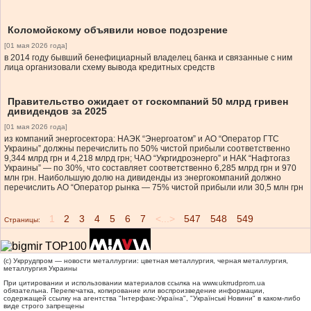
Коломойскому объявили новое подозрение
[01 мая 2026 года]
в 2014 году бывший бенефициарный владелец банка и связанные с ним
лица организовали схему вывода кредитных средств
Правительство ожидает от госкомпаний 50 млрд гривен
дивидендов за 2025
[01 мая 2026 года]
из компаний энергосектора: НАЭК “Энергоатом” и АО “Оператор ГТС
Украины” должны перечислить по 50% чистой прибыли соответственно
9,344 млрд грн и 4,218 млрд грн; ЧАО “Укргидроэнерго” и НАК “Нафтогаз
Украины” — по 30%, что составляет соответственно 6,285 млрд грн и 970
млн грн. Наибольшую долю на дивиденды из энергокомпаний должно
перечислить АО “Оператор рынка — 75% чистой прибыли или 30,5 млн грн
1
2
3
4
5
6
7
<...>
547
548
549
Страницы:
(c) Укррудпром — новости металлургии: цветная металлургия, черная металлургия,
металлургия Украины
При цитировании и использовании материалов ссылка на
www.ukrrudprom.ua
обязательна. Перепечатка, копирование или воспроизведение информации,
содержащей ссылку на агентства "Iнтерфакс-Україна", "Українськi Новини" в каком-либо
виде строго запрещены