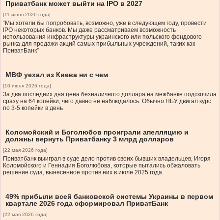
Приватбанк может выйти на IPO в 2027
[11 июня 2026 года]
“Мы хотели бы попробовать, возможно, уже в следующем году, провести
IPO некоторых банков. Мы даже рассматриваем возможность
использования инфраструктуры украинского или польского фондового
рынка для продажи акций самых прибыльных учреждений, таких как
ПриватБанк”
МВФ уехал из Киева ни с чем
[10 июня 2026 года]
За два последних дня цена безналичного доллара на межбанке подскочила
сразу на 64 копейки, чего давно не наблюдалось. Обычно НБУ двигал курс
по 3-5 копейки в день
Коломойский и Боголюбов проиграли апелляцию и
должны вернуть Приватбанку 3 млрд долларов
[22 мая 2026 года]
Приватбанк выиграл в суде дело против своих бывших владельцев, Игоря
Коломойского и Геннадия Боголюбова, которые пытались обжаловать
решение суда, вынесенное против них в июле 2025 года
49% прибыли всей банковской системы Украины в первом
квартале 2026 года сформировал ПриватБанк
[22 мая 2026 года]