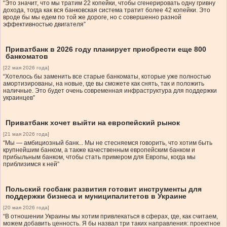
“Это значит, что мы тратим 22 копейки, чтобы сгенерировать одну гривну
дохода, тогда как вся банковская система тратит более 42 копейки. Это
вроде бы мы едем по той же дороге, но с совершенно разной
эффективностью двигателя”
Приватбанк в 2026 году планирует приобрести еще 800
банкоматов
[22 мая 2026 года]
“Хотелось бы заменить все старые банкоматы, которые уже полностью
амортизированы, на новые, где вы сможете как снять, так и положить
наличные. Это будет очень современная инфраструктура для поддержки
украинцев”
Приватбанк хочет выйти на европейский рынок
[21 мая 2026 года]
“Мы — амбициозный банк... Мы не стесняемся говорить, что хотим быть
крупнейшим банком, а также качественным европейским банком и
прибыльным банком, чтобы стать примером для Европы, когда мы
приблизимся к ней”
Польский госбанк развития готовит инструменты для
поддержки бизнеса и муниципалитетов в Украине
[20 мая 2026 года]
“В отношении Украины мы хотим привлекаться в сферах, где, как считаем,
можем добавить ценность. Я бы назвал три таких направления: проектное