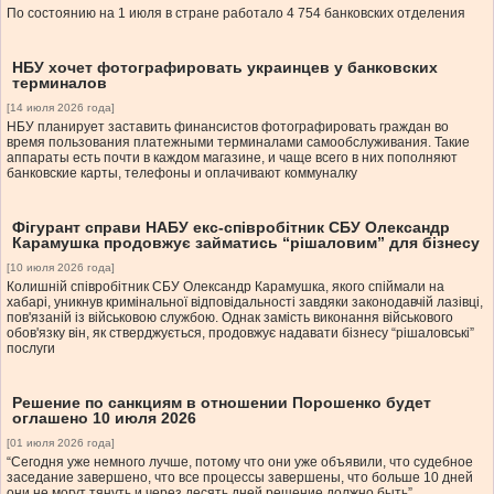
По состоянию на 1 июля в стране работало 4 754 банковских отделения
НБУ хочет фотографировать украинцев у банковских
терминалов
[14 июля 2026 года]
НБУ планирует заставить финансистов фотографировать граждан во
время пользования платежными терминалами самообслуживания. Такие
аппараты есть почти в каждом магазине, и чаще всего в них пополняют
банковские карты, телефоны и оплачивают коммуналку
Фігурант справи НАБУ екс-співробітник СБУ Олександр
Карамушка продовжує займатись “рішаловим” для бізнесу
[10 июля 2026 года]
Колишній співробітник СБУ Олександр Карамушка, якого спіймали на
хабарі, уникнув кримінальної відповідальності завдяки законодавчій лазівці,
пов'язаній із військовою службою. Однак замість виконання військового
обов'язку він, як стверджується, продовжує надавати бізнесу “рішаловські”
послуги
Решение по санкциям в отношении Порошенко будет
оглашено 10 июля 2026
[01 июля 2026 года]
“Сегодня уже немного лучше, потому что они уже объявили, что судебное
заседание завершено, что все процессы завершены, что больше 10 дней
они не могут тянуть и через десять дней решение должно быть”