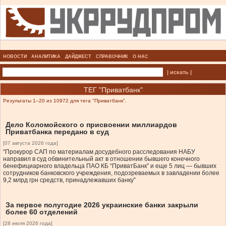
НОВОСТИ
АНАЛИТИКА
ДАЙДЖЕСТ
СПРАВОЧНИК
О НАС
| искать |
ТЕГ "Приватбанк"
Результаты 1–20 из 10972 для тега "Приватбанк".
Дело Коломойского о присвоении миллиардов
Приватбанка передано в суд
[07 августа 2026 года]
“Прокурор САП по материалам досудебного расследования НАБУ
направил в суд обвинительный акт в отношении бывшего конечного
бенефициарного владельца ПАО КБ “ПриватБанк” и еще 5 лиц — бывших
сотрудников банковского учреждения, подозреваемых в завладении более
9,2 млрд грн средств, принадлежавших банку”
За первое полугодие 2026 украинские банки закрыли
более 60 отделений
[28 июля 2026 года]