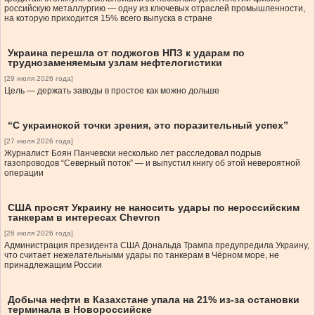
российскую металлургию — одну из ключевых отраслей промышленности,
на которую приходится 15% всего выпуска в стране
Украина перешла от поджогов НПЗ к ударам по
труднозаменяемым узлам нефтелогистики
[29 июля 2026 года]
Цель — держать заводы в простое как можно дольше
“С украинской точки зрения, это поразительный успех”
[27 июля 2026 года]
Журналист Боян Панчевски несколько лет расследовал подрыв
газопроводов “Северный поток” — и выпустил книгу об этой невероятной
операции
США просят Украину не наносить удары по нероссийским
танкерам в интересах Chevron
[26 июля 2026 года]
Администрация президента США Дональда Трампа предупредила Украину,
что считает нежелательными удары по танкерам в Чёрном море, не
принадлежащим России
Добыча нефти в Казахстане упала на 21% из-за остановки
терминала в Новороссийске