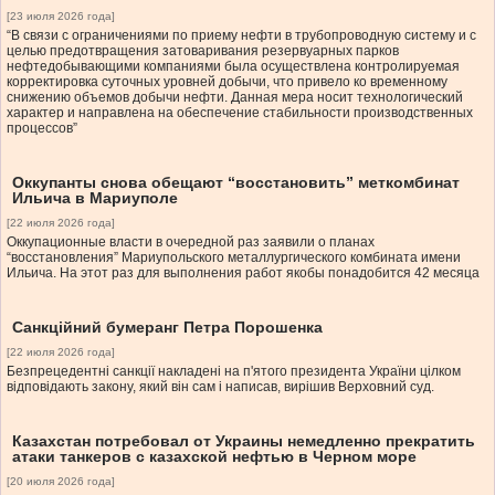
[23 июля 2026 года]
“В связи с ограничениями по приему нефти в трубопроводную систему и с
целью предотвращения затоваривания резервуарных парков
нефтедобывающими компаниями была осуществлена контролируемая
корректировка суточных уровней добычи, что привело ко временному
снижению объемов добычи нефти. Данная мера носит технологический
характер и направлена на обеспечение стабильности производственных
процессов”
Оккупанты снова обещают “восстановить” меткомбинат
Ильича в Мариуполе
[22 июля 2026 года]
Оккупационные власти в очередной раз заявили о планах
“восстановления” Мариупольского металлургического комбината имени
Ильича. На этот раз для выполнения работ якобы понадобится 42 месяца
Санкційний бумеранг Петра Порошенка
[22 июля 2026 года]
Безпрецедентні санкції накладені на п'ятого президента України цілком
відповідають закону, який він сам і написав, вирішив Верховний суд.
Казахстан потребовал от Украины немедленно прекратить
атаки танкеров с казахской нефтью в Черном море
[20 июля 2026 года]