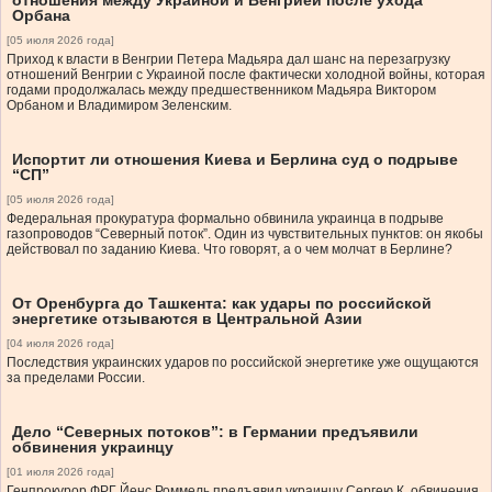
отношения между Украиной и Венгрией после ухода
Орбана
[05 июля 2026 года]
Приход к власти в Венгрии Петера Мадьяра дал шанс на перезагрузку
отношений Венгрии с Украиной после фактически холодной войны, которая
годами продолжалась между предшественником Мадьяра Виктором
Орбаном и Владимиром Зеленским.
Испортит ли отношения Киева и Берлина суд о подрыве
“СП”
[05 июля 2026 года]
Федеральная прокуратура формально обвинила украинца в подрыве
газопроводов “Северный поток”. Один из чувствительных пунктов: он якобы
действовал по заданию Киева. Что говорят, а о чем молчат в Берлине?
От Оренбурга до Ташкента: как удары по российской
энергетике отзываются в Центральной Азии
[04 июля 2026 года]
Последствия украинских ударов по российской энергетике уже ощущаются
за пределами России.
Дело “Северных потоков”: в Германии предъявили
обвинения украинцу
[01 июля 2026 года]
Генпрокурор ФРГ Йенс Роммель предъявил украинцу Сергею К. обвинения