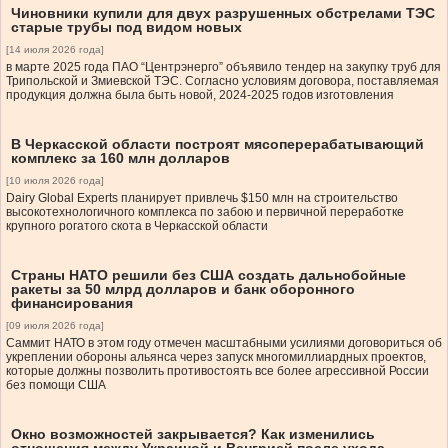
Чиновники купили для двух разрушенных обстрелами ТЭС
старые трубы под видом новых
[14 июля 2026 года]
в марте 2025 года ПАО “Центрэнерго” объявило тендер на закупку труб для
Трипольской и Змиевской ТЭС. Согласно условиям договора, поставляемая
продукция должна была быть новой, 2024-2025 годов изготовления
В Черкасской области построят мясоперерабатывающий
комплекс за 160 млн долларов
[10 июля 2026 года]
Dairy Global Experts планирует привлечь $150 млн на строительство
высокотехнологичного комплекса по забою и первичной переработке
крупного рогатого скота в Черкасской области
Страны НАТО решили без США создать дальнобойные
ракеты за 50 млрд долларов и банк оборонного
финансирования
[09 июля 2026 года]
Саммит НАТО в этом году отмечен масштабными усилиями договориться об
укреплении обороны альянса через запуск многомиллиардных проектов,
которые должны позволить противостоять все более агрессивной России
без помощи США
Окно возможностей закрывается? Как изменились