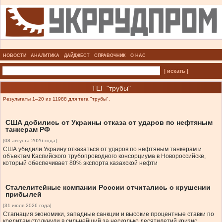
НОВОСТИ
АНАЛИТИКА
ДАЙДЖЕСТ
СПРАВОЧНИК
О НАС
| искать |
ТЕГ "трубы"
Результаты 1–20 из 11988 для тега "трубы".
США добились от Украины отказа от ударов по нефтяным
танкерам РФ
[08 августа 2026 года]
США убедили Украину отказаться от ударов по нефтяным танкерам и
объектам Каспийского трубопроводного консорциума в Новороссийске,
который обеспечивает 80% экспорта казахской нефти
Сталелитейные компании России отчитались о крушении
прибылей
[31 июля 2026 года]
Стагнация экономики, западные санкции и высокие процентные ставки по
кредитам столкнули в сильнейший за несколько десятилетий кризис