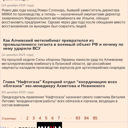
[19 декабря 2025 года]
Ровно два года назад Роман Солонарь, бывший заместитель директора
ММКИ по производству, а теперь — назначенный оккупантами директор
захваченного Мариупольского меткомбината им. Ильича, обещал
восстановить предприятие. Однако через два года после обещания вместо
восстановления он вынужден был сократить людей.
Как Алчевский меткомбинат превратился из
промышленного гиганта в военный объект РФ и почему по
нему ударили ВСУ
[11 декабря 2025 года]
На прошлой неделе Силы обороны Украины нанесли удар по Алчевскому
металлургическому комбинату в Луганской области, где российские
оккупанты наладили производство корпусов для артиллерийских снарядов.
Глава “Нафтогаза” Корецкий отдал “координацию всех
облгазов” экс-менеджеру Ахметова и Новинского
[04 декабря 2025 года]
Председатель правления “Нафтогаза” назначил своего советника Виталия
Литовко “координатором работы” всех облгазов и горгазов, входящих в
состав компании
1
2
3
4
5
6
7
<...>
83
84
85
Страницы: