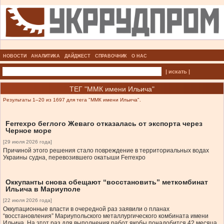
НОВОСТИ
АНАЛИТИКА
ДАЙДЖЕСТ
СПРАВОЧНИК
О НАС
| искать |
ТЕГ "ММК имени Ильича"
Результаты 1–20 из 1697 для тега "ММК имени Ильича".
Ferrexpo беглого Жеваго отказалась от экспорта через
Черное море
[29 июля 2026 года]
Причиной этого решения стало повреждение в территориальных водах
Украины судна, перевозившего окатыши Ferrexpo
Оккупанты снова обещают “восстановить” меткомбинат
Ильича в Мариуполе
[22 июля 2026 года]
Оккупационные власти в очередной раз заявили о планах
“восстановления” Мариупольского металлургического комбината имени
Ильича. На этот раз для выполнения работ якобы понадобится 42 месяца