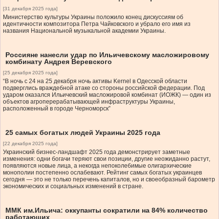
[31 декабря 2025 года]
Министерство культуры Украины положило конец дискуссиям об
идентичности композитора Петра Чайковского и убрало его имя из
названия Национальной музыкальной академии Украины.
Россияне нанесли удар по Ильичевскому масложировому
комбинату Андрея Веревского
[25 декабря 2025 года]
“В ночь с 24 на 25 декабря ночь активы Kernel в Одесской области
подверглись враждебной атаке со стороны российской федерации. Под
ударом оказался Ильичевский масложировой комбинат (ИОЖК) — один из
объектов агроперерабатывающей инфраструктуры Украины,
расположенный в городе Черноморск”
25 самых богатых людей Украины 2025 года
[22 декабря 2025 года]
Украинский бизнес-ландшафт 2025 года демонстрирует заметные
изменения: одни богачи теряют свои позиции, другие неожиданно растут,
появляются новые лица, а некогда непоколебимые олигархические
монополии постепенно ослабевают. Рейтинг самых богатых украинцев
сегодня — это не только перечень капиталов, но и своеобразный барометр
экономических и социальных изменений в стране.
ММК им.Ильича: оккупанты сократили на 84% количество
работающих