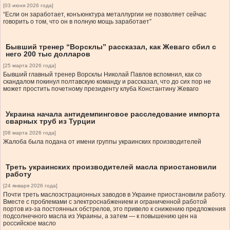
[03 июня 2026 года]
“Если он заработает, конъюнктура металлургии не позволяет сейчас
говорить о том, что он в полную мощь заработает”
Бывший тренер “Ворсклы” рассказал, как Жеваго сбил с
него 200 тыс долларов
[25 марта 2026 года]
Бывший главный тренер Ворсклы Николай Павлов вспомнил, как со
скандалом покинул полтавскую команду и рассказал, что до сих пор не
может простить почетному президенту клуба Константину Жеваго
Украина начала антидемпинговое расследование импорта
сварных труб из Турции
[08 марта 2026 года]
Жалоба была подана от имени группы украинских производителей
Треть украинских производителей масла приостановили
работу
[24 января 2026 года]
Почти треть маслоэстрационных заводов в Украине приостановили работу.
Вместе с проблемами с электроснабжением и ограниченной работой
портов из-за постоянных обстрелов, это привело к снижению предложения
подсолнечного масла из Украины, а затем — к повышению цен на
российское масло