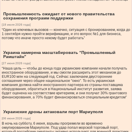
Промышленность ожидает от нового правительства
сохранения программ поддержки
[18 июля 2026 года]
“Один из ключевых вызовов — конечно, ситуация с бронированием, когда до
1 сентября нужно пройти верификацию, и это вопрос №1 для бизнеса,
потому что иначе просто некому будет работать”
Украина намерена масштабировать “Промышленный
Рамштайн”
[27 июня 2026 года]
“Наша цель — чтобы до конца года украинские компании начали получать
иностранное оборудование, и мы смогли расширить этот механизм до
EUR100 млн на следующий год. Сейчас заключаем двусторонние
соглашения через общее национальное “окно”. То есть украинская
компания должна найти иностранного партнера из страны-поставщика
оборудования, обратиться в Национальный институт развития, заявка
будет оценена на соответствие критериям, и они получат 30% грантового
финансирования, а 70% будет финансироваться специальным кредитом”
Украинские дроны актаковали порт Мариуполя
[06 июня 2026 года]
В ночь на субботу, 6 июня, взрывы прогремели во временно
оккупированном Мариуполе. Под удар попал морской торговый порт,
который российские оккупанты активно используют для военной логистики,