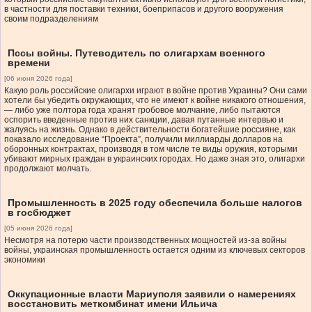
в частности для поставки техники, боеприпасов и другого вооружения
своим подразделениям
Пссы войны. Путеводитель по олигархам военного
времени
[06 июня 2026 года]
Какую роль российские олигархи играют в войне против Украины? Они сами
хотели бы убедить окружающих, что не имеют к войне никакого отношения,
— либо уже полтора года хранят гробовое молчание, либо пытаются
оспорить введенные против них санкции, давая путанные интервью и
жалуясь на жизнь. Однако в действительности богатейшие россияне, как
показало исследование “Проекта”, получили миллиарды долларов на
оборонных контрактах, производя в том числе те виды оружия, которыми
убивают мирных граждан в украинских городах. Но даже зная это, олигархи
продолжают молчать.
Промышленность в 2025 году обеспечила больше налогов
в госбюджет
[05 июня 2026 года]
Несмотря на потерю части производственных мощностей из-за войны
войны, украинская промышленность остается одним из ключевых секторов
экономики
Оккупационные власти Мариуполя заявили о намерениях
восстановить меткомбинат имени Ильича