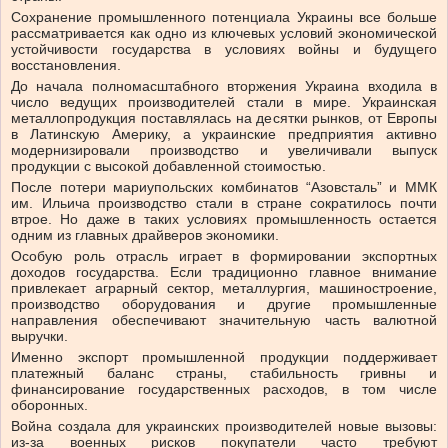
Сохранение промышленного потенциала Украины все больше
рассматривается как одно из ключевых условий экономической
устойчивости государства в условиях войны и будущего
восстановления.
До начала полномасштабного вторжения Украина входила в
число ведущих производителей стали в мире. Украинская
металлопродукция поставлялась на десятки рынков, от Европы
в Латинскую Америку, а украинские предприятия активно
модернизировали производство и увеличивали выпуск
продукции с высокой добавленной стоимостью.
После потери мариупольских комбинатов “Азовсталь” и ММК
им. Ильича производство стали в стране сократилось почти
втрое. Но даже в таких условиях промышленность остается
одним из главных драйверов экономики.
Особую роль отрасль играет в формировании экспортных
доходов государства. Если традиционно главное внимание
привлекает аграрный сектор, металлургия, машиностроение,
производство оборудования и другие промышленные
направления обеспечивают значительную часть валютной
выручки.
Именно экспорт промышленной продукции поддерживает
платежный баланс страны, стабильность гривны и
финансирование государственных расходов, в том числе
оборонных.
Война создала для украинских производителей новые вызовы:
из-за военных рисков покупатели часто требуют