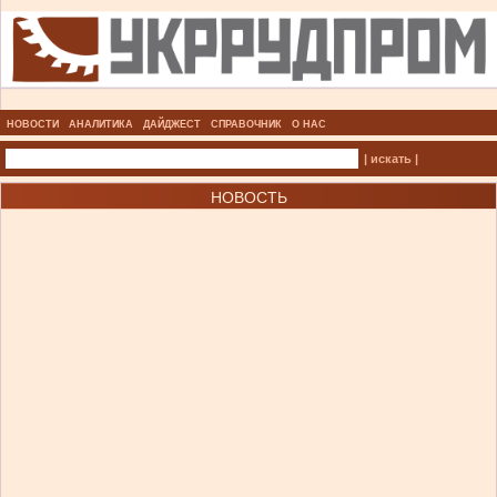
НОВОСТИ
АНАЛИТИКА
ДАЙДЖЕСТ
СПРАВОЧНИК
О НАС
| искать |
НОВОСТЬ