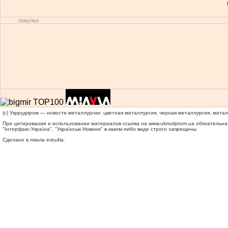
покупка
(c) Укррудпром — новости металлургии: цветная металлургия, черная металлургия, мета
При цитировании и использовании материалов ссылка на
www.ukrrudprom.ua
обязательна.
"Iнтерфакс-Україна", "Українськi Новини" в каком-либо виде строго запрещены
Сделано в miavia estudia.