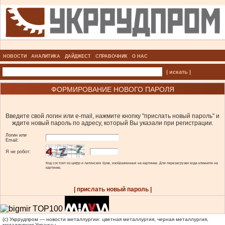
НОВОСТИ
АНАЛИТИКА
ДАЙДЖЕСТ
СПРАВОЧНИК
О НАС
| искать |
ФОРМИРОВАНИЕ НОВОГО ПАРОЛЯ
Введите свой логин или e-mail, нажмите кнопку "прислать новый пароль" и
ждите новый пароль по адресу, который Вы указали при регистрации.
Логин или
Email:
Я не робот:
Код состоит из цифр и латинских букв, изображенных на картинке. Для перезагрузки кода кликните на
картинке.
| прислать новый пароль |
(c) Укррудпром — новости металлургии: цветная металлургия, черная металлургия,
металлургия Украины