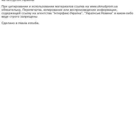
При цитировании и использовании материалов ссылка на
www.ukrrudprom.ua
обязательна. Перепечатка, копирование или воспроизведение информации,
содержащей ссылку на агентства "Iнтерфакс-Україна", "Українськi Новини" в каком-либо
виде строго запрещены
Сделано в miavia estudia.