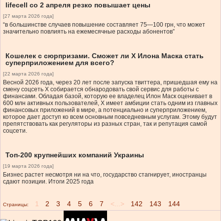
lifecell со 2 апреля резко повышает цены
[27 марта 2026 года]
“в большинстве случаев повышение составляет 75—100 грн, что может
значительно повлиять на ежемесячные расходы абонентов”
Кошелек с сюрпризами. Сможет ли Х Илона Маска стать
суперприложением для всего?
[22 марта 2026 года]
Весной 2026 года, через 20 лет после запуска твиттера, пришедшая ему на
смену соцсеть Х собирается обнародовать свой сервис для работы с
финансами. Обладая базой, которую ее владелец Илон Маск оценивает в
600 млн активных пользователей, Х имеет амбиции стать одним из главных
финансовых приложений в мире, а потенциально и суперприложением,
которое дает доступ ко всем основным повседневным услугам. Этому будут
препятствовать как регуляторы из разных стран, так и репутация самой
соцсети.
Топ-200 крупнейших компаний Украины
[19 марта 2026 года]
Бизнес растет несмотря ни на что, государство стагнирует, иностранцы
сдают позиции. Итоги 2025 года
1
2
3
4
5
6
7
<...>
142
143
144
Страницы: