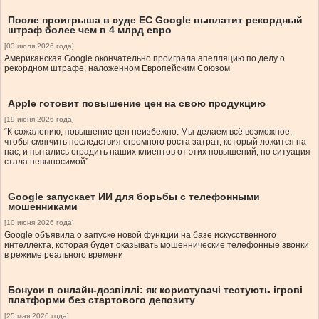
После проигрыша в суде ЕС Google выплатит рекордный
штраф более чем в 4 млрд евро
[03 июля 2026 года]
Американская Google окончательно проиграла апелляцию по делу о
рекордном штрафе, наложенном Европейским Союзом
Apple готовит повышение цен на свою продукцию
[19 июня 2026 года]
“К сожалению, повышение цен неизбежно. Мы делаем всё возможное,
чтобы смягчить последствия огромного роста затрат, который ложится на
нас, и пытались оградить наших клиентов от этих повышений, но ситуация
стала невыносимой”
Google запускает ИИ для борьбы с телефонными
мошенниками
[10 июня 2026 года]
Google объявила о запуске новой функции на базе искусственного
интеллекта, которая будет оказывать мошеннические телефонные звонки
в режиме реального времени
Бонуси в онлайн-дозвіллі: як користувачі тестують ігрові
платформи без стартового депозиту
[25 мая 2026 года]