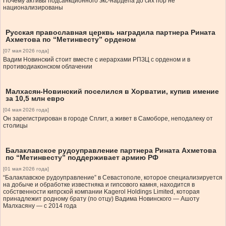
Почему активы подсанкционного экс-нардепа до сих пор не
национализированы
Русская православная церквь наградила партнера Рината
Ахметова по “Метинвесту” орденом
[07 мая 2026 года]
Вадим Новинский стоит вместе с иерархами РПЗЦ с орденом и в
противодиаконском облачении
Малхасян-Новинский поселился в Хорватии, купив имение
за 10,5 млн евро
[04 мая 2026 года]
Он зарегистрирован в городе Сплит, а живет в Самоборе, неподалеку от
столицы
Балаклавское рудоуправление партнера Рината Ахметова
по “Метинвесту” поддерживает армию РФ
[01 мая 2026 года]
“Балаклавское рудоуправление” в Севастополе, которое специализируется
на добыче и обработке известняка и гипсового камня, находится в
собственности кипрской компании Kagerol Holdings Limited, которая
принадлежит родному брату (по отцу) Вадима Новинского — Ашоту
Малхасяну — с 2014 года