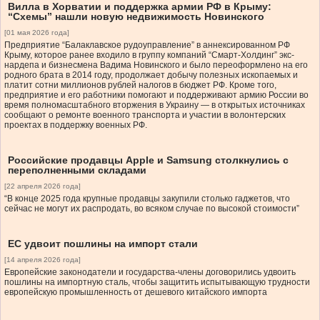
Вилла в Хорватии и поддержка армии РФ в Крыму:
“Схемы” нашли новую недвижимость Новинского
[01 мая 2026 года]
Предприятие “Балаклавское рудоуправление” в аннексированном РФ
Крыму, которое ранее входило в группу компаний “Смарт-Холдинг” экс-
нардепа и бизнесмена Вадима Новинского и было переоформлено на его
родного брата в 2014 году, продолжает добычу полезных ископаемых и
платит сотни миллионов рублей налогов в бюджет РФ. Кроме того,
предприятие и его работники помогают и поддерживают армию России во
время полномасштабного вторжения в Украину — в открытых источниках
сообщают о ремонте военного транспорта и участии в волонтерских
проектах в поддержку военных РФ.
Российские продавцы Apple и Samsung столкнулись с
переполненными складами
[22 апреля 2026 года]
“В конце 2025 года крупные продавцы закупили столько гаджетов, что
сейчас не могут их распродать, во всяком случае по высокой стоимости”
ЕС удвоит пошлины на импорт стали
[14 апреля 2026 года]
Европейские законодатели и государства-члены договорились удвоить
пошлины на импортную сталь, чтобы защитить испытывающую трудности
европейскую промышленность от дешевого китайского импорта