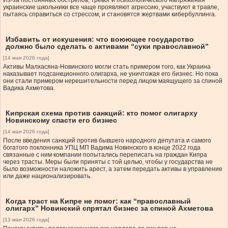
Из-за постоянных обстрелов, тревог и психологического напряжения
украинские школьники все чаще проявляют агрессию, участвуют в травле,
пытаясь справиться со стрессом, и становятся жертвами кибербуллинга.
Избавить от искушения: что воюющее государство
должно было сделать с активами “суки православной”
[14 мая 2026 года]
Активы Малхасяна-Новинского могли стать примером того, как Украина
наказывает подсанкционного олигарха, не уничтожая его бизнес. Но пока
они стали примером нерешительности перед лицом маящущего за спиной
Вадика Ахметова.
Кипрская схема против санкций: кто помог олигарху
Новинскому спасти его бизнес
[14 мая 2026 года]
После введения санкций против бывшего народного депутата и самого
богатого поклонника УПЦ МП Вадима Новинского в конце 2022 года
связанные с ним компании попытались переписать на граждан Кипра
через трасты. Меры были приняты с той целью, чтобы у государства не
было возможности наложить арест, а затем передать активы в управление
или даже национализировать.
Когда траст на Кипре не помог: как “православный
олигарх” Новинский спрятал бизнес за спиной Ахметова
[13 мая 2026 года]