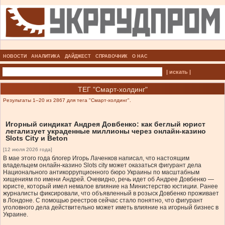
НОВОСТИ
АНАЛИТИКА
ДАЙДЖЕСТ
СПРАВОЧНИК
О НАС
| искать |
ТЕГ "Смарт-холдинг"
Результаты 1–20 из 2867 для тега "Смарт-холдинг".
Игорный синдикат Андрея Довбенко: как беглый юрист
легализует украденные миллионы через онлайн-казино
Slots City и Beton
[12 июля 2026 года]
В мае этого года блогер Игорь Лаченков написал, что настоящим
владельцем онлайн-казино Slots city может оказаться фигурант дела
Национального антикоррупционного бюро Украины по масштабным
хищениям по имени Андрей. Очевидно, речь идет об Андрее Довбенко —
юристе, который имел немалое влияние на Министерство юстиции. Ранее
журналисты фиксировали, что объявленный в розыск Довбенко проживает
в Лондоне. С помощью реестров сейчас стало понятно, что фигурант
уголовного дела действительно может иметь влияние на игорный бизнес в
Украине.