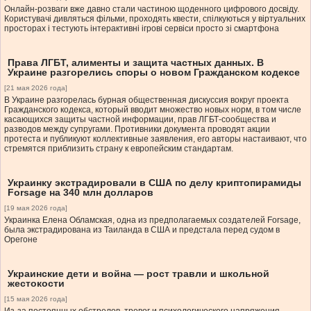
Онлайн-розваги вже давно стали частиною щоденного цифрового досвіду.
Користувачі дивляться фільми, проходять квести, спілкуються у віртуальних
просторах і тестують інтерактивні ігрові сервіси просто зі смартфона
Права ЛГБТ, алименты и защита частных данных. В
Украине разгорелись споры о новом Гражданском кодексе
[21 мая 2026 года]
В Украине разгорелась бурная общественная дискуссия вокруг проекта
Гражданского кодекса, который вводит множество новых норм, в том числе
касающихся защиты частной информации, прав ЛГБТ-сообщества и
разводов между супругами. Противники документа проводят акции
протеста и публикуют коллективные заявления, его авторы настаивают, что
стремятся приблизить страну к европейским стандартам.
Украинку экстрадировали в США по делу криптопирамиды
Forsage на 340 млн долларов
[19 мая 2026 года]
Украинка Елена Обламская, одна из предполагаемых создателей Forsage,
была экстрадирована из Таиланда в США и предстала перед судом в
Орегоне
Украинские дети и война — рост травли и школьной
жестокости
[15 мая 2026 года]