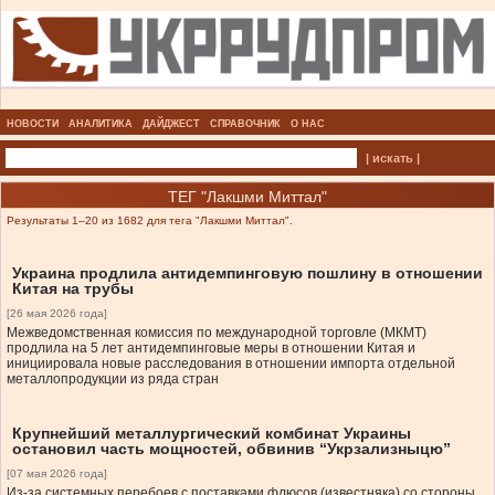
НОВОСТИ
АНАЛИТИКА
ДАЙДЖЕСТ
СПРАВОЧНИК
О НАС
| искать |
ТЕГ "Лакшми Миттал"
Результаты 1–20 из 1682 для тега "Лакшми Миттал".
Украина продлила антидемпинговую пошлину в отношении
Китая на трубы
[26 мая 2026 года]
Межведомственная комиссия по международной торговле (МКМТ)
продлила на 5 лет антидемпинговые меры в отношении Китая и
инициировала новые расследования в отношении импорта отдельной
металлопродукции из ряда стран
Крупнейший металлургический комбинат Украины
остановил часть мощностей, обвинив “Укрзализныцю”
[07 мая 2026 года]
Из-за системных перебоев с поставками флюсов (известняка) со стороны