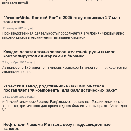
является Китай
“ArcelorMittal Кривой Рог” в 2025 году произвел 1,7 млн
тонн стали
[15 января 2026 года]
Производственная деятельность продолжается в условиях чрезвычайно
высоких рисков и ограничений, вызванных войной
Каждая десятая тонна запасов железной руды в мире
контролируется олигархами в Украине
[21 декабря 2025 года]
Из примерно 170 млрд тонн мировых запасов 18 млрд тонн приходятся на
украинские недра
Узбекский завод родственника Лакшми Миттала
поставляет РФ компоненты для баллистических ракет
[03 декабря 2025 года]
Узбекский химический завод Farg'onaazot поставляет России химическое
вещество, критическое для производства баллистических ракет “Искандер-
М”
Нефть для Лакшми Миттала везут подсанкционные
танкеры