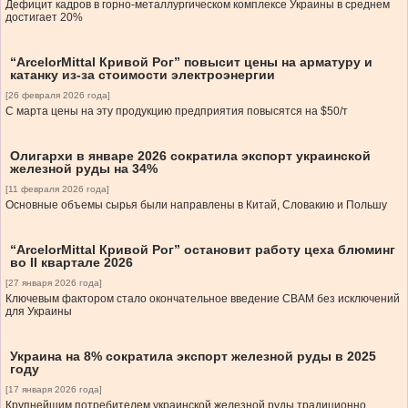
Дефицит кадров в горно-металлургическом комплексе Украины в среднем
достигает 20%
“ArcelorMittal Кривой Рог” повысит цены на арматуру и
катанку из-за стоимости электроэнергии
[26 февраля 2026 года]
С марта цены на эту продукцию предприятия повысятся на $50/т
Олигархи в январе 2026 сократила экспорт украинской
железной руды на 34%
[11 февраля 2026 года]
Основные объемы сырья были направлены в Китай, Словакию и Польшу
“ArcelorMittal Кривой Рог” остановит работу цеха блюминг
во II квартале 2026
[27 января 2026 года]
Ключевым фактором стало окончательное введение CBAM без исключений
для Украины
Украина на 8% сократила экспорт железной руды в 2025
году
[17 января 2026 года]
Крупнейшим потребителем украинской железной руды традиционно