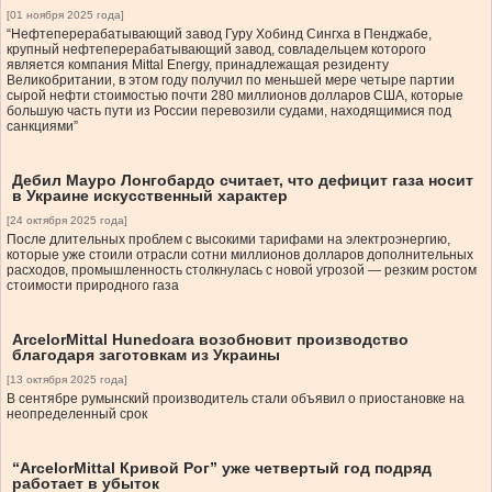
[01 ноября 2025 года]
“Нефтеперерабатывающий завод Гуру Хобинд Сингха в Пенджабе,
крупный нефтеперерабатывающий завод, совладельцем которого
является компания Mittal Energy, принадлежащая резиденту
Великобритании, в этом году получил по меньшей мере четыре партии
сырой нефти стоимостью почти 280 миллионов долларов США, которые
большую часть пути из России перевозили судами, находящимися под
санкциями”
Дебил Мауро Лонгобардо считает, что дефицит газа носит
в Украине искусственный характер
[24 октября 2025 года]
После длительных проблем с высокими тарифами на электроэнергию,
которые уже стоили отрасли сотни миллионов долларов дополнительных
расходов, промышленность столкнулась с новой угрозой — резким ростом
стоимости природного газа
ArcelorMittal Hunedoara возобновит производство
благодаря заготовкам из Украины
[13 октября 2025 года]
В сентябре румынский производитель стали объявил о приостановке на
неопределенный срок
“ArcelorMittal Кривой Рог” уже четвертый год подряд
работает в убыток