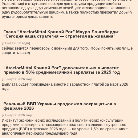
Укрзалізниці и отсутствия поездов для отгрузки продукции комбинат
остановил одну из двух доменных печей, две агломерационные машины,
одну рудообогатительную фабрику, а также полностью прекратил добычу
руды в горном департаменте
Глава “ArcelorMittal Кривой Рог” Мауро Лонгобарди:
“Сегодня наша стратегия — стратегия выживания”
[01 мая 2026 года]
сейчас ведутся переговоры с военными для того, чтобы понять, как лучше
защитить завод
“ArcelorMittal Кривой Рог” дополнительно выплатит
премию в 50% среднемесячной зарплаты за 2025 год
[30 марта 2026 года]
Выплата будет произведена вместе с заработной платой за март 2026
года
Реальный ВВП Украины продолжил сокращаться в
феврале 2026
[21 марта 2026 года]
Институт экономических исследований и политических консультаций
продолжил фиксировать сокращение реального валового внутреннего
продукта (ВВП) в феврале 2026 года — на уровне 1,5% по сравнению с
аналогичным периодом предыдущего года