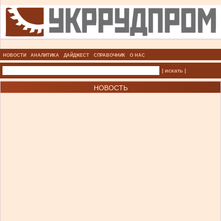
НОВОСТИ
АНАЛИТИКА
ДАЙДЖЕСТ
СПРАВОЧНИК
О НАС
| искать |
НОВОСТЬ