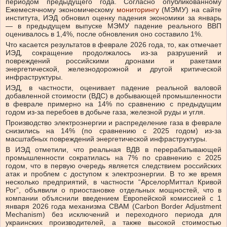
периодом предыдущего года. Согласно опубликованному
Ежемесячному экономическому
мониторингу
(МЭМУ) на сайте
института, ИЭД обновил оценку падения экономики за январь
— в предыдущем выпуске МЭМУ падение реального ВВП
оценивалось в 1,4%, после обновления оно составило 1%.
Что касается результатов в феврале 2026 года, то, как отмечает
ИЭД, сокращение продолжалось из-за разрушений и
повреждений российскими дронами и ракетами
энергетической, железнодорожной и другой критической
инфраструктуры.
ИЭД, в частности, оценивает падение реальной валовой
добавленной стоимости (ВДС) в добывающей промышленности
в феврале примерно на 14% по сравнению с предыдущим
годом из-за перебоев в добыче газа, железной руды и угля.
Производство электроэнергии и распределение газа в феврале
снизились на 14% (по сравнению с 2025 годом) из-за
масштабных повреждений энергетической инфраструктуры.
В ИЭД отметили, что реальная ВДВ в перерабатывающей
промышленности сократилась на 7% по сравнению с 2025
годом, что в первую очередь является следствием российских
атак и проблем с доступом к электроэнергии. В то же время
несколько предприятий, в частности “АрселорМиттал Кривой
Рог”, объявили о приостановке отдельных мощностей, что в
компании объяснили введением Европейской комиссией с 1
января 2026 года механизма СВАМ (Carbon Border Adjustment
Mechanism) без исключений и переходного периода для
украинских производителей, а также высокой стоимостью