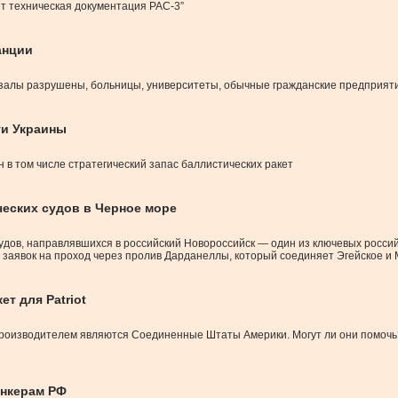
ет техническая документация PAC-3”
анции
окзалы разрушены, больницы, университеты, обычные гражданские предприят
ти Украины
 в том числе стратегический запас баллистических ракет
ческих судов в Черное море
удов, направлявшихся в российский Новороссийск — один из ключевых россий
 заявок на проход через пролив Дарданеллы, который соединяет Эгейское 
т для Patriot
производителем являются Соединенные Штаты Америки. Могут ли они помочь?
анкерам РФ