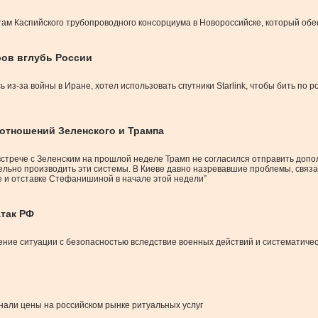
ам Каспийского трубопроводного консорциума в Новороссийске, который обе
ров вглубь России
ь из-за войны в Иране, хотел использовать спутники Starlink, чтобы бить по
 отношений Зеленского и Трампа
а встрече с Зеленским на прошлой неделе Трамп не согласился отправить доп
льно производить эти системы. В Киеве давно назревавшие проблемы, связан
 и отставке Стефанишиной в начале этой недели”
атак РФ
ние ситуации с безопасностью вследствие военных действий и систематичес
али цены на российском рынке ритуальных услуг