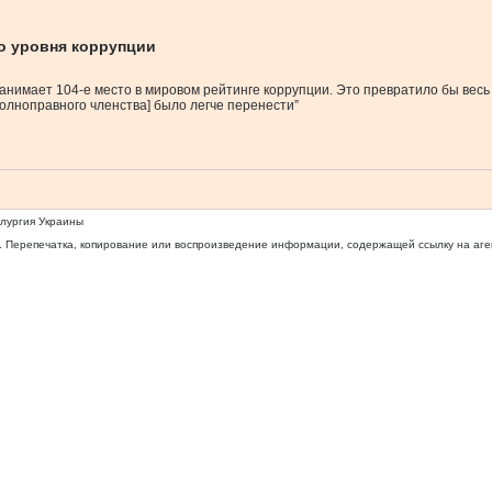
го уровня коррупции
анимает 104-е место в мировом рейтинге коррупции. Это превратило бы весь 
полноправного членства] было легче перенести”
ллургия Украины
 Перепечатка, копирование или воспроизведение информации, содержащей ссылку на агентс