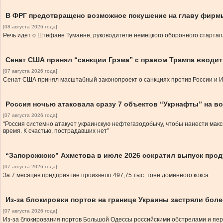
В ФРГ предотвращено возможное покушение на главу фирм
[08 августа 2026 года]
Речь идет о Штефане Туманне, руководителе немецкого оборонного стартап
Сенат США принял “санкции Грэма” с правом Трампа вводи
[07 августа 2026 года]
Сенат США принял масштабный законопроект о санкциях против России и И
Россия ночью атаковала сразу 7 объектов “Укрнафты” на в
[07 августа 2026 года]
“Россия системно атакует украинскую нефтегазодобычу, чтобы нанести ма
время. К счастью, пострадавших нет”
“Запорожкокс” Ахметова в июле 2026 сократил выпуск прод
[07 августа 2026 года]
За 7 месяцев предприятие произвело 497,75 тыс. тонн доменного кокса
Из-за блокировки портов на границе Украины застряли боле
[07 августа 2026 года]
Из-за блокирования портов Большой Одессы российскими обстрелами и пер