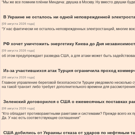
“Мы же все помним плёнки Миндича: двушка в Москву. Ну вместо двушки буд
В Украине не осталось ни одной неповрежденной электрост
[09 августа 2026 года]
“У нас фактически не осталось неповрежденных электростанций, многие в
РФ хочет уничтожить энергетику Киева до Дня независимос
[09 августа 2026 года]
об этом предупреждает разведка США, а для атаки может быть задействован
Из-за участившихся атак Турция ограничила проход коммер
[08 августа 2026 года]
Главное управление береговой безопасности Турции уведомило несколько с
на такой транзит либо требует дополнительного времени для рассмотрения
Зеленский договорился с США о ежемесячных поставках раке
[08 августа 2026 года]
“Кто обладает противоракетными ракетами и системами? Прежде всего их 
Да. У нас есть соответствующие соглашения”
США добились от Украины отказа от ударов по нефтяным т