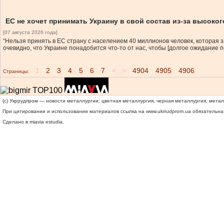
ЕС не хочет принимать Украину в свой состав из-за высоко
[07 августа 2026 года]
“Нельзя принять в ЕС страну с населением 40 миллионов человек, которая з
очевидно, что Украине понадобится что-то от нас, чтобы [долгое ожидание 
1
2
3
4
5
6
7
<...>
4904
4905
4906
Страницы:
(c) Укррудпром — новости металлургии: цветная металлургия, черная металлургия, мета
При цитировании и использовании материалов ссылка на
www.ukrrudprom.ua
обязательна.
Сделано в miavia estudia.