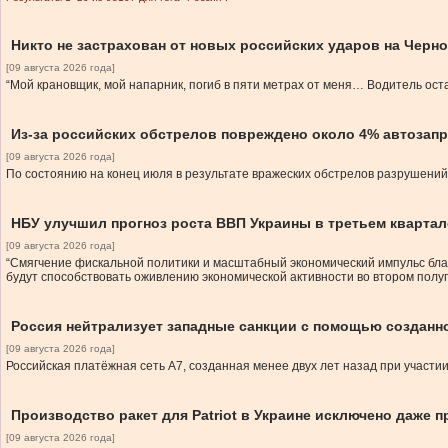
Никто не застрахован от новых российских ударов на Черн
[09 августа 2026 года]
“Мой крановщик, мой напарник, погиб в пяти метрах от меня… Водитель оста
Из-за российских обстрелов повреждено около 4% автозап
[09 августа 2026 года]
По состоянию на конец июля в результате вражеских обстрелов разрушени
НБУ улучшил прогноз роста ВВП Украины в третьем квартале
[09 августа 2026 года]
“Смягчение фискальной политики и масштабный экономический импульс бла
будут способствовать оживлению экономической активности во втором полу
Россия нейтрализует западные санкции с помощью созданн
[09 августа 2026 года]
Российская платёжная сеть A7, созданная менее двух лет назад при участи
Производство ракет для Patriot в Украине исключено даже 
[09 августа 2026 года]