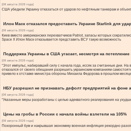
[08 августа 2026 года]
США убедили Украину отказаться от ударов по нефтяным танкерам и объект
Илон Маск отказался предоставить Украине Starlink для уда
[08 августа 2026 года]
Киев вместо американских перехватчиков Patriot, запасы которых сократилис
Space X Илон Маск отказывается представить ВСУ такую возможность
Поддержка Украины в США угасает, несмотря на потепление
[08 августа 2026 года]
“Этот импульс, набиравший силу с начала года, иссяк за считанные дни. Н
отказался от своего обещания разрешить украинским компаниям самостояте
привело к отставке министра обороны Михаила Федорова в прошлом месяце
НБУ разрешил не признавать дефолт предприятий на фоне 
[08 августа 2026 года]
“Указанные меры разработаны с целью адекватного реагирования на ухудше
Цены на гробы в России с начала войны взлетели на 105%
[08 августа 2026 года]
Похоронный бум и накрывшая экономику военная инфляция рекордно разогн