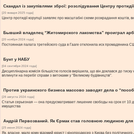
Скандал із закупівлями зброї: розслідування Центру протидії
[20 января 2025 года]
Центр протидії корупції заявляє про масштабні схеми розкрадання коштів, ви
Бывший владелец “Житомирского лакомства” проиграл арб
[20 ноября 2024 года]
Постоянная палата третейского суда в Гааге отклонила иск промадянина СШ
Бунт у НАБУ
[04 сентября 2024 года]
Дисциплінарна комісія більшістю голосів вирішила, що він доклався до тиску н
вплинути на перебіг справи з витоками у “Великому будівництві”.
Против украинского бизнеса массово заводят дела о “посо
[26 августа 2024 года]
Статья серьезная — она предусматривает лишение свободы на срок от 10 д
имущества
Андрій Первозваний. Як Єрмак став головною людиною для
[25 июня 2024 года]
Як, власне, мало кому відомий юрист і кінопродюсер з Києва без політичного