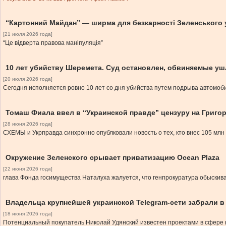
“Картонний Майдан” — ширма для безкарності Зеленського у 
[21 июля 2026 года]
“Це відверта правова маніпуляція”
10 лет убийству Шеремета. Суд остановлен, обвиняемые ушл
[20 июля 2026 года]
Сегодня исполняется ровно 10 лет со дня убийства путем подрыва автомоб
Томаш Фиала ввел в “Украинской правде” цензуру на Григо
[28 июня 2026 года]
СХЕМЫ и Укрправда синхронно опублковали новость о тех, кто внес 105 мл
Окружение Зеленского срывает приватизацию Ocean Plaza
[22 июня 2026 года]
глава Фонда госимущества Наталуха жалуется, что генпрокуратура обыскив
Владельца крупнейшей украинской Telegram-сети забрали в
[18 июня 2026 года]
Потенциальный покупатель Николай Удянский известен проектами в сфере крип