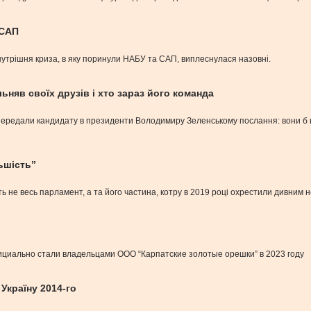
 САП
внутрішня криза, в яку поринули НАБУ та САП, виплеснулася назовні.
льняв своїх друзів і хто зараз його команда
ередали кандидату в президенти Володимиру Зеленському послання: вони б не х
ьшість”
ть не весь парламент, а та його частина, котру в 2019 році охрестили дивним 
фициально стали владельцами ООО “Карпатские золотые орешки” в 2023 году
Україну 2014-го