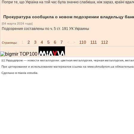
Попри те, що Україна на той час була значно слабкіша, ніж зараз, країні вда
Прокуратура сообщила о новом подозрении владельцу банк
[04 марта 2024 года]
Подозрения составлены по ч. 5 ст. 191 УК Украины
1
2
3
4
5
6
7
<...>
110
111
112
Страницы:
(c) Укррудпром — новости металлургии: цветная металлургия, черная металлургия, мета
При цитировании и использовании материалов ссылка на
www.ukrrudprom.ua
обязательна.
Сделано в miavia estudia.