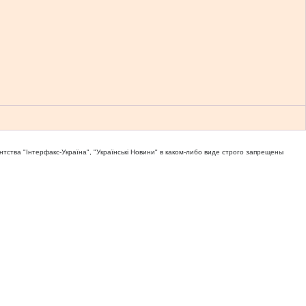
тва "Iнтерфакс-Україна", "Українськi Новини" в каком-либо виде строго запрещены