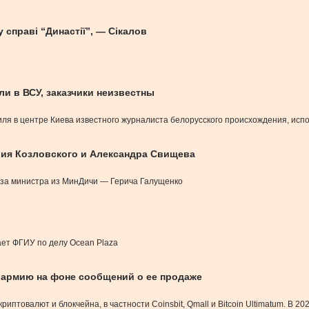
справі “Династії”, — Сікалов
и в ВСУ, заказчики неизвестны
иля в центре Киева известного журналиста белорусского происхождения, исп
рия Козловского и Александра Свищева
н за министра из МинДичи — Герича Галущенко
ает ФГИУ по делу Ocean Plaza
 армию на фоне сообщений о ее продаже
товалют и блокчейна, в частности Coinsbit, Qmall и Bitcoin Ultimatum. В 202