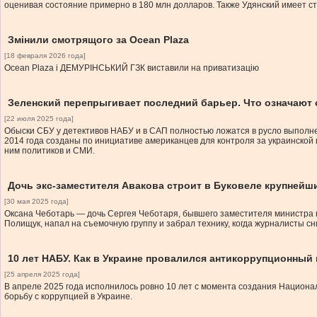
оценивая состояние примерно в 180 млн долларов. Также Удянский имеет ст
Змінили смотрящого за Ocean Plaza
[18 февраля 2026 года]
Ocean Plaza і ДЕМУРІНСЬКИЙ ГЗК виставили на приватизацію
Зеленский перепрыгивает последний барьер. Что означают
[22 июля 2025 года]
Обыски СБУ у детективов НАБУ и в САП полностью ложатся в русло выполне
2014 года созданы по инициативе американцев для контроля за украинской в
ним политиков и СМИ.
Дочь экс-заместителя Авакова строит в Буковеле крупнейш
[30 мая 2025 года]
Оксана Чеботарь — дочь Сергея Чеботаря, бывшего заместителя министра вн
Полищук, напал на съемочную группу и забрал технику, когда журналисты с
10 лет НАБУ. Как в Украине провалился антикоррупционный
[25 апреля 2025 года]
В апреле 2025 года исполнилось ровно 10 лет с момента создания Национа
борьбу с коррупцией в Украине.