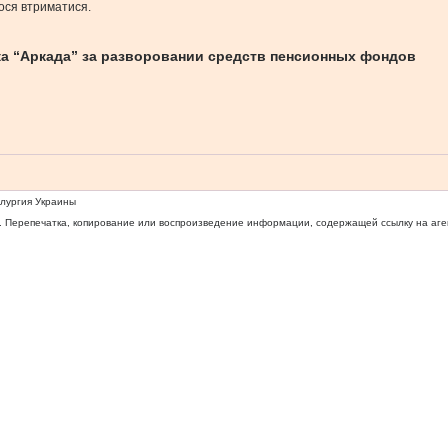
лося втриматися.
а “Аркада” за разворовании средств пенсионных фондов
ллургия Украины
 Перепечатка, копирование или воспроизведение информации, содержащей ссылку на агентс