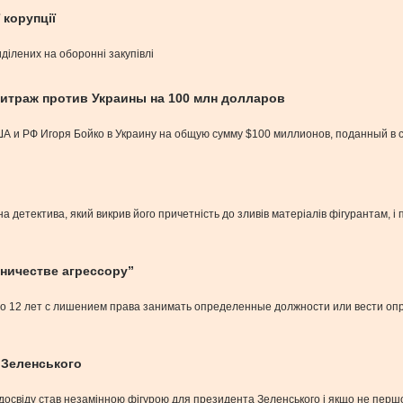
 корупції
ділених на оборонні закупівлі
итраж против Украины на 100 млн долларов
А и РФ Игоря Бойко в Украину на общую сумму $100 миллионов, поданный в с
а детектива, який викрив його причетність до зливів матеріалів фігурантам, і п
бничестве агрессору”
о 12 лет с лишением права занимать определенные должности или вести опр
 Зеленського
 досвіду став незамінною фігурою для президента Зеленського і якщо не першо