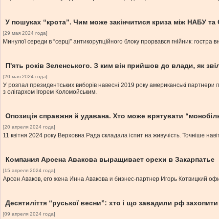
У пошуках “крота”. Чим може закінчитися криза між НАБУ та
[29 мая 2024 года]
Минулої середи в “серці” антикорупційного блоку прорвався гнійник: гостра 
П'ять років Зеленського. З ким він прийшов до влади, як зві
[20 мая 2024 года]
У розпал президентських виборів навесні 2019 року американські партнери п
з олігархом Ігорем Коломойським.
Опозиція справжня й удавана. Хто може врятувати “монобіл
[20 апреля 2024 года]
11 квітня 2024 року Верховна Рада складала іспит на живучість. Точніше наві
Компания Арсена Авакова выращивает орехи в Закарпатье
[15 апреля 2024 года]
Арсен Аваков, его жена Инна Авакова и бизнес-партнер Игорь Котвицкий о
Десятиліття “руської весни”: хто і що завадили рф захопити 
[09 апреля 2024 года]