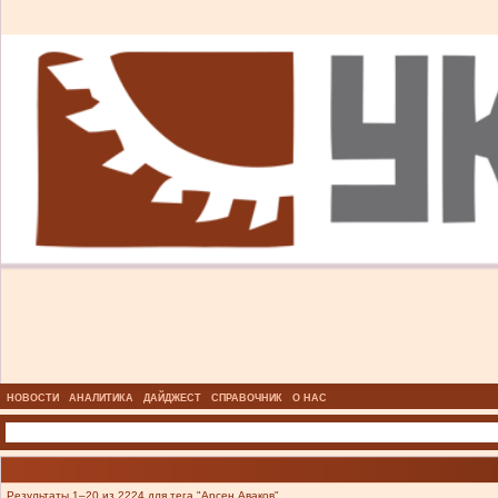
НОВОСТИ
АНАЛИТИКА
ДАЙДЖЕСТ
СПРАВОЧНИК
О НАС
Результаты 1–20 из 2224 для тега "Арсен Аваков".