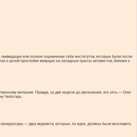
 ликвидация или полное подчинение себе институтов, которые были после
так о целой прослойке живущих на западные гранты активистов, близких к
венному желанию. Правда, за две недели до увольнения, его зять — Олег
ану Чеботарь
рокуратуры — двух ведомств, которые, по идее, должны были возглавить