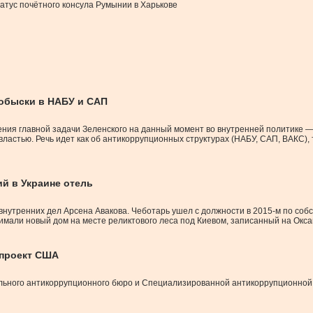
атус почётного консула Румынии в Харькове
 обыски в НАБУ и САП
ния главной задачи Зеленского на данный момент во внутренней политике —
ластью. Речь идет как об антикоррупционных структурах (НАБУ, САП, ВАКС), 
ий в Украине отель
утренних дел Арсена Авакова. Чеботарь ушел с должности в 2015-м по собст
нимали новый дом на месте реликтового леса под Киевом, записанный на Окс
 проект США
льного антикоррупционного бюро и Специализированной антикоррупционной п