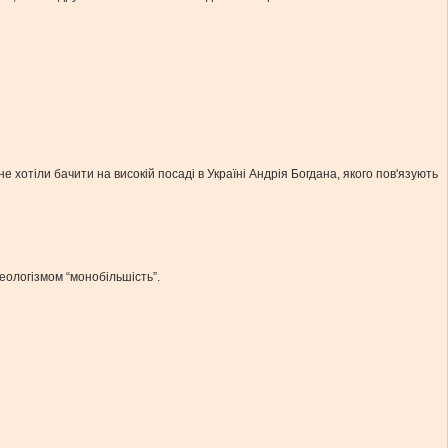
отіли бачити на високій посаді в Україні Андрія Богдана, якого пов'язують
неологізмом “монобільшість”.