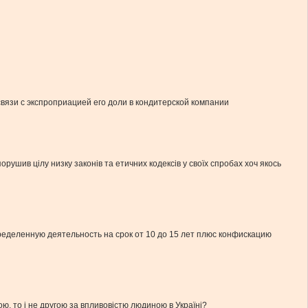
вязи с экспроприацией его доли в кондитерской компании
орушив цілу низку законів та етичних кодексів у своїх спробах хоч якось
еделенную деятельность на срок от 10 до 15 лет плюс конфискацию
ю, то і не другою за впливовістю людиною в Україні?