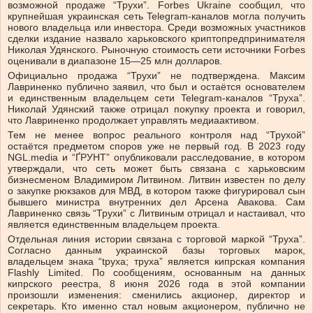
возможной продаже “Трухи”. Forbes Ukraine сообщил, что
крупнейшая украинская сеть Telegram-каналов могла получить
нового владельца или инвестора. Среди возможных участников
сделки издание назвало харьковского криптопредпринимателя
Николая Удянского. Рыночную стоимость сети источники Forbes
оценивали в диапазоне 15—25 млн долларов.
Официально продажа “Трухи” не подтверждена. Максим
Лавриненко публично заявил, что был и остаётся основателем
и единственным владельцем сети Telegram-каналов “Труха”.
Николай Удянский также отрицал покупку проекта и говорил,
что Лавриненко продолжает управлять медиаактивом.
Тем не менее вопрос реального контроля над “Трухой”
остаётся предметом споров уже не первый год. В 2023 году
NGL.media и “ҐРУНТ” опубликовали расследование, в котором
утверждали, что сеть может быть связана с харьковским
бизнесменом Владимиром Литвином. Литвин известен по делу
о закупке рюкзаков для МВД, в котором также фигурировал сын
бывшего министра внутренних дел Арсена Авакова. Сам
Лавриненко связь “Трухи” с Литвиным отрицал и настаивал, что
является единственным владельцем проекта.
Отдельная линия истории связана с торговой маркой “Труха”.
Согласно данным украинской базы торговых марок,
владельцем знака “tpyxa; труха” является кипрская компания
Flashly Limited. По сообщениям, основанным на данных
кипрского реестра, 8 июня 2026 года в этой компании
произошли изменения: сменились акционер, директор и
секретарь. Кто именно стал новым акционером, публично не