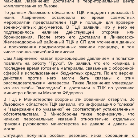
Максима Лавриненко доставили в территориальный центр
комплектования во Львове.
По данным Львовского областного ТЦК, инцидент произошёл 5
июня. Лавриненко остановили во время совместных
мероприятий представителей ТЦК и полиции для проверки
военно-учётных документов. В ТЦК заявили, что у него не
подтвердилось наличие действующей отсрочки или
бронирования. После этого его доставили в Личаковско-
Железнодорожный районный ТЦК и СП для уточнения данных
и прохождения предусмотренных законом процедур, в том
числе военно-врачебной комиссии.
Сам Лавриненко назвал произошедшее давлением и попыткой
повлиять на работу “Трухи”. Он заявил, что его команда в
последнее время готовила материалы, связанные с оборонной
сферой и использованием бюджетных средств. По его версии,
действия против него могли быть связаны с этим
расследовательским интересом. Также Лавриненко утверждал,
что его якобы “выследили” и доставили в ТЦК по указанию
министра обороны Михаила Фёдорова.
В ТЦК и Министерстве обороны эти обвинения отвергли. Во
Львовском областном ТЦК заявили, что информация о “слежке”
и “задержании по указанию” не соответствует установленным
обстоятельствам. В Минобороны также подчеркнули, что
никаких персональных указаний относительно отдельных
граждан руководство министерства не давало и давать не
могло.
Ситуация получила особый резонанс из-за сообщений о