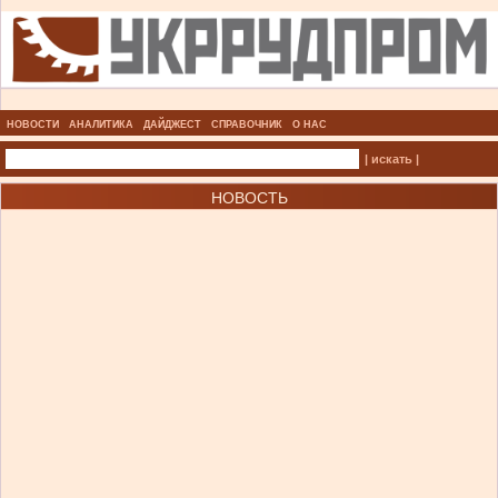
НОВОСТИ
АНАЛИТИКА
ДАЙДЖЕСТ
СПРАВОЧНИК
О НАС
| искать |
НОВОСТЬ