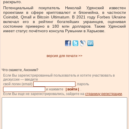
раскрыто.
Потенциальный покупатель Николай Удянский известен
проектами в сфере криптовалют и блокчейна, в частности
Coinsbit, Qmall и Bitcoin Ultimatum. В 2021 году Forbes Ukraine
включал его в рейтинг богатейших украинцев, оценивая
состояние примерно в 180 млн долларов. Также Удянский
имеет статус почётного консула Румынии в Харькове.
версия для печати >>
Что скажете, Аноним?
Если Вы зарегистрированный пользователь и хотите участвовать в
дискуссии — введите
свой логин (email)
, пароль
и нажмите
| войти |
.
Если Вы еще не зарегистрировались, зайдите на
страницу регистрации
.