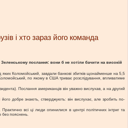
узів і хто зараз його команда
Зеленському послання: вони б не хотіли бачити на високій
ред яких Коломойський, завдали банкові збитків щонайменше на 5,5
н Коломойський, по якому в США триває розслідування, впливатиме
зидента). Послання американців він уважно вислухав, а на другий
кі його добре знають, стверджують: він вислухає, але зробить по-
Практично всі ці люди опинилися в центрі політичних інтриг та
о без пояснень.