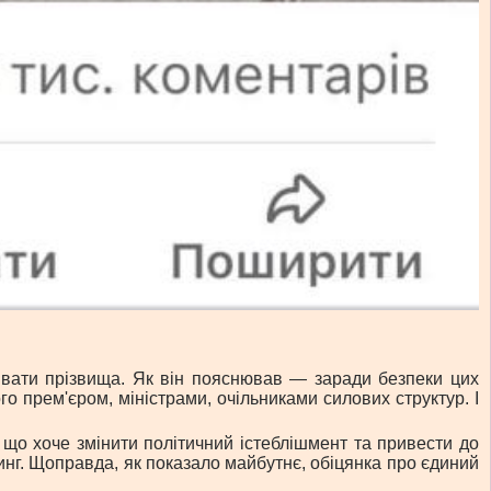
зивати прізвища. Як він пояснював — заради безпеки цих
го прем'єром, міністрами, очільниками силових структур. І
що хоче змінити політичний істеблішмент та привести до
тинг. Щоправда, як показало майбутнє, обіцянка про єдиний