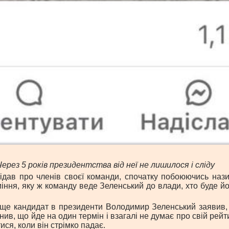
рез 5 років президентства від неї не лишилося і сліду
відав про членів своєї команди, спочатку побоюючись на
міння, яку ж команду веде Зеленський до влади, хто буде йо
 ще кандидат в президенти Володимир Зеленський заявив, 
нив, що йде на один термін і взагалі не думає про свій рей
ся, коли він стрімко падає.