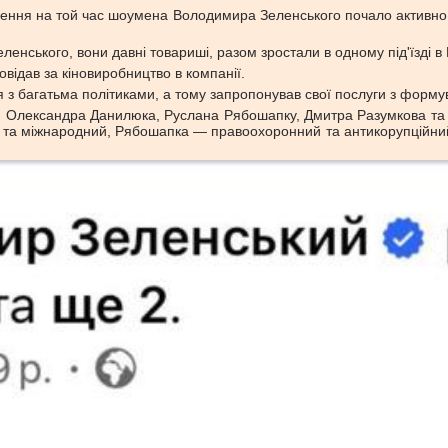
чення на той час шоумена Володимира Зеленського почало активно 
ленського, вони давні товариші, разом зростали в одному під'їзді в 
відав за кіновиробництво в компанії.
я з багатьма політиками, а тому запропонував свої послуги з форму
и Олександра Данилюка, Руслана Рябошапку, Дмитра Разумкова та Р
ий та міжнародний, Рябошапка — правоохоронний та антикорупційн