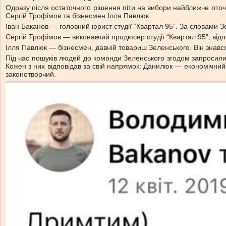
Одразу після остаточного рішення піти на вибори найближче ото
Сергій Трофімов та бізнесмен Ілля Павлюк.
Іван Баканов — головний юрист студії “Квартал 95”. За словами Зе
Сергій Трофімов — виконавчий продюсер студії “Квартал 95”, відпо
Ілля Павлюк — бізнесмен, давній товариш Зеленського. Він знавс
Під час пошуків людей до команди Зеленського згодом запросил
Кожен з них відповідав за свій напрямок: Данилюк — економічн
законотворчий.