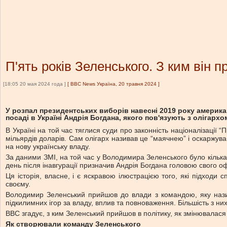
П'ять років Зеленського. З ким він п
[18:05 20 мая 2024 года ]
[
BBC News Україна, 20 травня 2024
]
У розпал президентських виборів навесні 2019 року америк
посаді в Україні Андрія Богдана, якого пов'язують з олігарх
В Україні на той час тяглися суди про законність націоналізації
мільярдів доларів. Сам олігарх називав це “маячнею” і оскаржув
на нову українську владу.
За даними ЗМІ, на той час у Володимира Зеленського було кілька
день після інавгурації призначив Андрія Богдана головою свого оф
Ця історія, власне, і є яскравою ілюстрацією того, які підходи 
своєму.
Володимир Зеленський прийшов до влади з командою, яку назива
підкилимних ігор за владу, вплив та повноваження. Більшість з 
ВВС згадує, з ким Зеленський прийшов в політику, як змінювалася 
Як створювали команду Зеленського