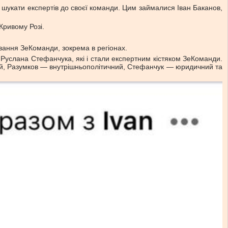
шукати експертів до своєї команди. Цим займалися Іван Баканов,
Кривому Розі.
вання ЗеКоманди, зокрема в регіонах.
услана Стефанчука, які і стали експертним кістяком ЗеКоманди.
ий, Разумков — внутрішньополітичний, Стефанчук — юридичний та