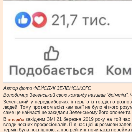
Автор фото ФЕЙСБУК ЗЕЛЕНСЬКОГО
Володимир Зеленський свою команду називав “дрімтім”. Че
Зеленський у передвиборчих інтерв'ю із гордістю розпо
людей. Тому протягом всієї кампанії не було чіткого розу
саме це найчастіше закидали Зеленському його опоненти.
В
західним ЗМІ 21 березня 2019 року на той час
інтерв'ю
влади чесних професіоналів. Під час цієї ж розмови запев
термін була поспішною, а про рейтинг починаєш переймати