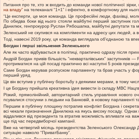
Питання про те, хто ж входить до команди нової політичної зірки, 
на владу”
на телеканалі “1+1” і ефектно, в комфортному для нього
“Це експерти, це моя команда. Це професійні люди, фахівці, молод
По обидва боки від нього стояли майбутні перший заступник г
Данилюк, генпрокурор Руслан Рябошапка, майбутні депутати та мі
Зеленський не скупився на компліменти на адресу цих людей, а в
Тоді, навесні 2019 року, ця команда виглядала об'єднаною та впев
Богдан і перші звільнення Зеленського
Але як часто відбувається в політиці, практично одразу після пр
Андрій Богдан привів більшість “некварталівських” заступників —
протриматися на цій посаді практично всі наступні 5 років презид
Саме Богдан керував розпуском парламенту та брав участь у фор
перший уряд.
Це він вступив у публічну боротьбу з деякими мерами, в тому чис
І це Богдану прийшла креативна ідея вивести із складу МВС Нацг
Різкий, прямолінійний, авторитарний стиль управління нового о
псувалися стосунки з людьми на Банковій, в новому парламенті та
Першим в публічну площину потрапив конфлікт Богдана і секрет
всі чекали призначення Данилюка на якусь високу посаду. Однак 
віддалився від президента та втратив можливість впливати на ва
ще під час передвиборчої кампанії.
Вже на четвертий місяць президентства Зеленського Олександр Д
ситуацію навколо “ПриватБанку”.