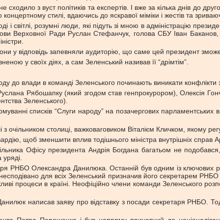
не сходило з вуст політиків та експертів. І вже за кілька днів до 
 концертному стилі, вдаючись до яскравої міміки і жестів та зриваю
і і світлі, розумні люди, які підуть зі мною в адміністрацію прези
олови Верховної Ради Руслан Стефанчук, голова СБУ Іван Баканов
ністри.
они у відповідь запевняли аудиторію, що саме цей президент змож
неною у своїх діях, а сам Зеленський називав її “дрімтім”.
иходу до влади в команді Зеленського починають виникати конфлікти
 Руслана Рябошапку (який згодом став генпрокурором), Олексія Гонч
ентства Зеленського).
муванні списків “Слуги народу” на позачергових парламентських в
лі з очільником столиці, важковаговиком Віталієм Кличком, якому р
вардію, щоб зменшити вплив тодішнього міністра внутрішніх справ А
чільника Офісу президента Андрія Богдана багатьом не подобався, 
 уряді.
аря РНБО Олександра Данилюка. Останній був одним із ключових ра
несподівано для всіх Зеленський призначив його секретарем РНБО — 
жливі процеси в країні. Неофіційно члени команди Зеленського ро
анилюк написав заяву про відставку з посади секретаря РНБО. То