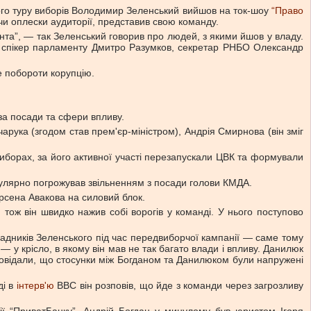
другого туру виборів Володимир Зеленський вийшов на ток-шоу
“Право
чи оплески аудиторії, представив свою команду.
дента”, — так Зеленський говорив про людей, з якими йшов у владу.
, спікер парламенту Дмитро Разумков, секретар РНБО Олександр
е побороти корупцію.
 за посади та сфери впливу.
арука (згодом став прем'єр-міністром), Андрія Смирнова (він зміг
иборах, за його активної участі перезапускали ЦВК та формували
егулярно погрожував звільненням з посади голови КМДА.
рсена Авакова на силовий блок.
тож він швидко нажив собі ворогів у команді. У нього поступово
дників Зеленського під час передвиборчої кампанії — саме тому
у крісло, в якому він мав не так багато влади і впливу. Данилюк
зповідали, що стосунки між Богданом та Данилюком були напружені
ді в
інтерв'ю
ВВС він розповів, що йде з команди через загрозливу