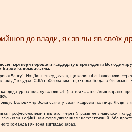
рийшов до влади, як звільняв своїх др
анські партнери передали кандидату в президенти Володимиру 
ом Ігорем Коломойським.
 “ПриватБанку”. Нацбанк стверджував, що колишні співвласники, се
ав такі дії в судах. США побоювалися, що через Богдана бізнесме
 кандидатур на посаду голови ОП (на той час ще Адміністрація пре
ісу.
сповідує Володимир Зеленський у своїй кадровій політиці. Люди, я
в професіоналами і від якої через 5 років не лишилося і сліду. 
них звільняли з офіційним формулюванням: неефективний. Або прост
його команда і як вона виглядає зараз.