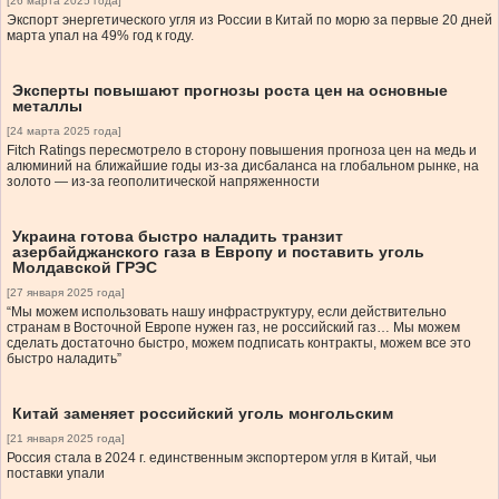
[26 марта 2025 года]
Экспорт энергетического угля из России в Китай по морю за первые 20 дней
марта упал на 49% год к году.
Эксперты повышают прогнозы роста цен на основные
металлы
[24 марта 2025 года]
Fitch Ratings пересмотрело в сторону повышения прогноза цен на медь и
алюминий на ближайшие годы из-за дисбаланса на глобальном рынке, на
золото — из-за геополитической напряженности
Украина готова быстро наладить транзит
азербайджанского газа в Европу и поставить уголь
Молдавской ГРЭС
[27 января 2025 года]
“Мы можем использовать нашу инфраструктуру, если действительно
странам в Восточной Европе нужен газ, не российский газ… Мы можем
сделать достаточно быстро, можем подписать контракты, можем все это
быстро наладить”
Китай заменяет российский уголь монгольским
[21 января 2025 года]
Россия стала в 2024 г. единственным экспортером угля в Китай, чьи
поставки упали