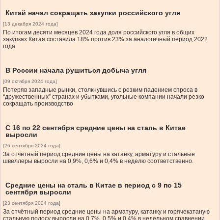
Китай начал сокращать закупки российского угля
[13 декабря 2024 года]
По итогам десяти месяцев 2024 года доля российского угля в общих
закупках Китая составила 18% против 23% за аналогичный период 2022
года
В России начала рушиться добыча угля
[09 октября 2024 года]
Потеряв западные рынки, столкнувшись с резким падением спроса в
“дружественных” странах и убытками, угольные компании начали резко
сокращать производство
С 16 по 22 сентября средние цены на сталь в Китае
выросли
[26 сентября 2024 года]
За отчётный период средние цены на катанку, арматуру и стальные
швеллеры выросли на 0,9%, 0,6% и 0,4% в неделю соответственно.
Средние цены на сталь в Китае в период с 9 по 15
сентября выросли
[23 сентября 2024 года]
За отчётный период средние цены на арматуру, катанку и горячекатаную
стальную полосу выросли на 0,7%, 0,5% и 0,4% в недельном сравнении