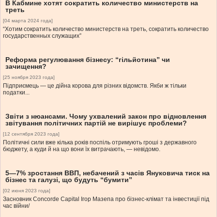
В Кабмине хотят сократить количество министерств на
треть
[04 марта 2024 года]
“Хотим сократить количество министерств на треть, сократить количество
государственных служащих”
Реформа регулювання бізнесу: “гільйотина” чи
зачищення?
[25 ноября 2023 года]
Підприємець — це дійна корова для різних відомств. Якби ж тільки
податки...
Звіти з нюансами. Чому ухвалений закон про відновлення
звітування політичних партій не вирішує проблеми?
[12 сентября 2023 года]
Політичні сили вже кілька років поспіль отримують гроші з державного
бюджету, а куди й на що вони їх витрачають, — невідомо.
5—7% зростання ВВП, небачений з часів Януковича тиск на
бізнес та галузі, що будуть “бумити”
[02 июня 2023 года]
Засновник Concorde Capital Ігор Мазепа про бізнес-клімат та інвестиції під
час війни/