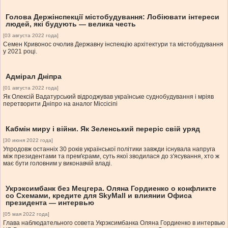
Голова Держінспекції містобудування: Лобіювати інтереси
людей, які будують — велика честь
[03 августа 2022 года]
Семен Кривонос очолив Державну інспекцію архітектури та містобудування
у 2021 році.
Адмірал Дніпра
[01 августа 2022 года]
Як Олексій Вадатурський відроджував українське суднобудування і мріяв
перетворити Дніпро на аналог Міссісіпі
Кабмін миру і війни. Як Зеленський переріс свій уряд
[30 июня 2022 года]
Упродовж останніх 30 років української політики завжди існувала напруга
між президентами та прем'єрами, суть якої зводилася до з'ясування, хто ж
має бути головним у виконавчій владі.
Укрэксимбанк без Мецгера. Оляна Гордиенко о конфликте
со Схемами, кредите для SkyMall и влиянии Офиса
президента — интервью
[05 мая 2022 года]
Глава наблюдательного совета Укрэксимбанка Оляна Гордиенко в интервью