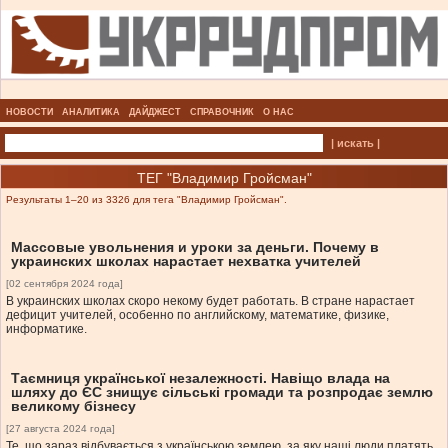
НОВОСТИ
АНАЛИТИКА
ДАЙДЖЕСТ
СПРАВОЧНИК
О НАС
| искать |
ТЕГ "Владимир Гройсман"
Результаты 1–20 из 3326 для тега "Владимир Гройсман".
Массовые увольнения и уроки за деньги. Почему в
украинских школах нарастает нехватка учителей
[02 сентября 2024 года]
В украинских школах скоро некому будет работать. В стране нарастает
дефицит учителей, особенно по английскому, математике, физике,
информатике.
Таємниця української незалежності. Навіщо влада на
шляху до ЄС знищує сільські громади та розпродає землю
великому бізнесу
[27 августа 2024 года]
Те, що зараз відбувається з українською землею, за яку наші люди платять