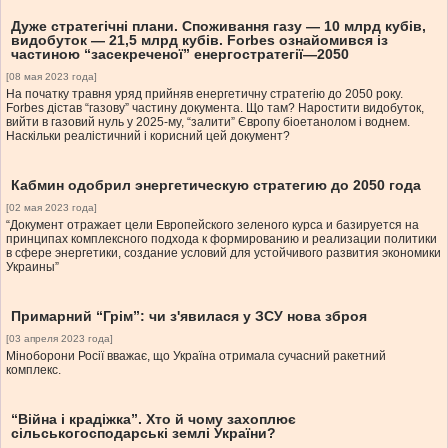
Дуже стратегічні плани. Споживання газу — 10 млрд кубів,
видобуток — 21,5 млрд кубів. Forbes ознайомився із
частиною “засекреченої” енергостратегії—2050
[08 мая 2023 года]
На початку травня уряд прийняв енергетичну стратегію до 2050 року.
Forbes дістав “газову” частину документа. Що там? Наростити видобуток,
вийти в газовий нуль у 2025-му, “залити” Європу біоетанолом і воднем.
Наскільки реалістичний і корисний цей документ?
Кабмин одобрил энергетическую стратегию до 2050 года
[02 мая 2023 года]
“Документ отражает цели Европейского зеленого курса и базируется на
принципах комплексного подхода к формированию и реализации политики
в сфере энергетики, создание условий для устойчивого развития экономики
Украины”
Примарний “Грім”: чи з'явилася у ЗСУ нова зброя
[03 апреля 2023 года]
Міноборони Росії вважає, що Україна отримала сучасний ракетний
комплекс.
“Війна і крадіжка”. Хто й чому захоплює
сільськогосподарські землі України?