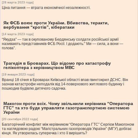
[28 марта 2023 года]
Ціна питання — втрата економічної незалежності.
Як ФСБ воює проти України. Вбивства, теракти,
вербування “кротів”, кібератаки
[14 марта 2023 года]
“Якудза” — так в окупованому Бердянську солдати російської армії
називають представників ФСБ Росії. І додають:” Ми — сила, а вони —
голова”.
Трагедія в Броварах. Що відомо про катастрофу
гелікоптера з керівництвом МВС
[19 января 2023 года]
Вранці 18 січня в Броварах Київської області впав гвинтокрил ДСНС. Він
зазнав катастрофи неподалік від 14-поверхового житлового будинку і
пошкодив будівлю дитячого садочка.
Макогон проти всіх. Чому звільнили керівника “Оператора
ГТС” та хто буде управляти газотранспортною системою
України
[20 сентября 2022 года]
Багаторічний конфлікт між керівником “Оператора ГТС” Сергієм Макогоном
та наглядовою радою “Магістральних газопроводів України” (МГУ) добігає
кінця. Як утворилась суперечка і хто її вирішить?