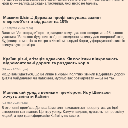
кров`ю, — велика державна таємниця, якої ніхто не бачить.
Максим Шкіль: Держава профінансувала захист
енергооб’єктів від ракет на 10%
[27 августа 2024 года]
Власник “Автостради” про те, завдяки кому вдалося створити найбільшого
учасника “Великого будівництва”, про зведення захисту для енергооб'єктів,
будівництво мостів та метро в Києві і мільярдні борги, у формуванні яких він
звинувачує прем'єра.
Країни різні, агітація однакова. Як політики відкривають
відремонтовані дороги та роздають корів
[29 мая 2024 года]
Якщо вам здається, що це лише в Україні політики звикли відкривати дороги,
дитячі майданчики чи магазини, мусимо вас розчарувати — це не так.
Маленький уряд з великим прем'єром. Як у Шмигаля
хочуть змінити Кабмін
[03 мая 2024 года]
В оточенні прем'єра Дениса Шмигаля намагаються повернутись до ідеї
створення так званого Центру уряду. Кажучи ширше, думають не про зміну
людей, а про трансформацію Кабміну як такого.