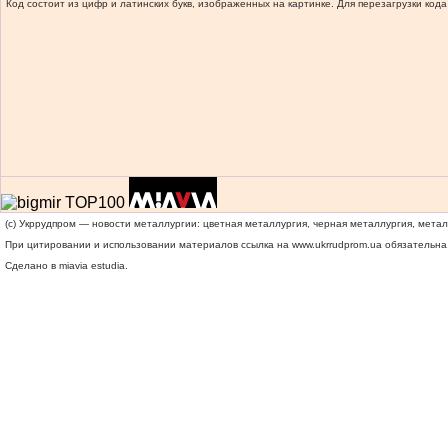
Код состоит из цифр и латинских букв, изображенных на картинке. Для перезагрузки кода
(c) Укррудпром — новости металлургии: цветная металлургия, черная металлургия, мета
При цитировании и использовании материалов ссылка на
www.ukrrudprom.ua
обязательна.
Сделано в miavia estudia.