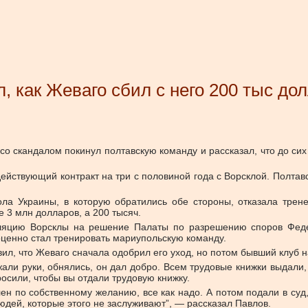
, как Жеваго сбил с него 200 тыс до
о скандалом покинул полтавскую команду и рассказал, что до сих
ействующий контракт на три с половиной года с Ворсклой. Полтав
а Украины, в которую обратились обе стороны, отказала трене
 3 млн долларов, а 200 тысяч.
ляцию Ворсклы на решение Палаты по разрешению споров Феде
оценно стал тренировать мариупольскую команду.
ил, что Жеваго сначала одобрил его уход, но потом бывший клуб н
жали руки, обнялись, он дал добро. Всем трудовые книжки выдали,
росили, чтобы вы отдали трудовую книжку.
 по собственному желанию, все как надо. А потом подали в суд, 
юдей, которые этого не заслуживают”, — рассказал Павлов.