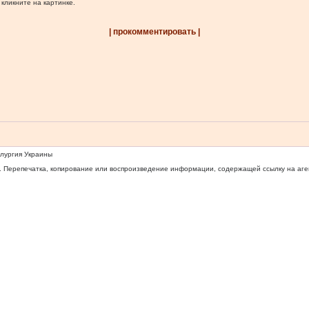
 кликните на картинке.
| прокомментировать |
ллургия Украины
 Перепечатка, копирование или воспроизведение информации, содержащей ссылку на агентс