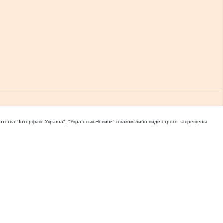
тва "Iнтерфакс-Україна", "Українськi Новини" в каком-либо виде строго запрещены