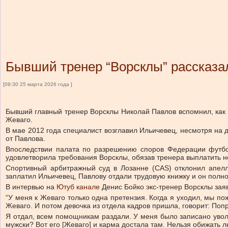
Бывший тренер “Ворсклы” рассказал
[09:30 25 марта 2026 года ]
Бывший главный тренер Ворсклы Николай Павлов вспомнил, как с
Жеваго.
В мае 2012 года специалист возглавил Ильичевец, несмотря на д
от Павлова.
Впоследствии палата по разрешению споров Федерации футбол
удовлетворила требования Ворсклы, обязав тренера выплатить не
Спортивный арбитражный суд в Лозанне
(
CAS) отклонил апел
заплатил Ильичевец, Павлову отдали трудовую книжку и он полн
В интервью на
Ютуб канале
Денис Бойко экс-тренер Ворсклы заяв
“У меня к Жеваго только одна претензия. Когда я уходил, мы по
Жеваго. И потом девочка из отдела кадров пришла, говорит: Поп
Я отдал, всем помощникам раздали. У меня было записано уволен
мужски? Вот его [Жеваго] и карма достала там. Нельзя обижать л