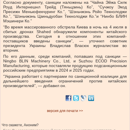
Согласно документу, санкции наложены на “Чайна Эйжа Силк
Роуд Интернешнл Трейд (Тяньцзинь) Ко”, “Сучжоу Экод
Пресижн Меньюфекчуринг Ко.”, “Шэньчжэнь Ройо Текнолоджи
Ко.”, “Шэньчжэнь Цзиньдуобан Текнолоджи Ко.”
и “Нинбо БЛИН
Мэшинери Ко.”
“Во время массированного обстрела Киева в ночь на 4 июля в
сбитых дронах Shahed обнаружили компоненты китайского
производства. Сегодня в отношении этих компаний-
поставщиков введены санкции”, — уточнил советник
президента Украины Владислав Власюк журналистам во
вторник.
По его данным, среди компаний, попавших под санкции —
Ningbo BLIN Machinery Co., Ltd, и Suzhou ECOD Precision
Manufacturing, которые поставляли продукцию подсанкционным
российским предприятиям в 2024 и 2025 годах.
“Украина работает с партнерами по санкционной коалиции для
дальнейшего введения ограничений против китайских
производителей”, — добавил он.
версия для печати >>
Что скажете, Аноним?