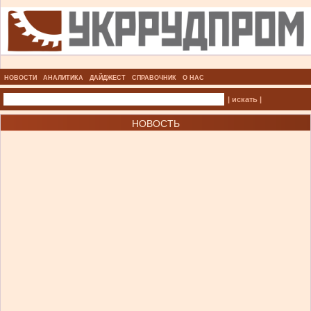
НОВОСТИ
АНАЛИТИКА
ДАЙДЖЕСТ
СПРАВОЧНИК
О НАС
| искать |
НОВОСТЬ