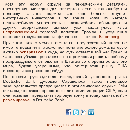
“Хотя эту норму скрыли за техническими деталями,
последствия очевидны для экспертов: если закон одобрят и
подпишут с этой нормой, это еще больше отпугнет
иностранных инвесторов в то время, когда их некогда
непоколебимая уверенность в казначейских облигациях и
других американских активах уже пошатнулась из-за
непредсказуемой
торговой политики Трампа и ухудшения
состояния государственных финансов”, — пишет
Bloomberg
.
При этом, как отмечает агентство, предложенный налог не
имеет отношения к таможенной политике Белого дома, которую
активно
оспаривают
в суде, но суть остается той же: Трамп и
часть республиканцев заявляют о стремлении решить проблему
несправедливого отношения к Штатам со стороны остального
мира, будучи уверенными, что альтернатив рынку США
инвесторы все равно не найдут.
По словам руководителя исследований денежного рынка
Deutsche Bank Джорджа Саравелоса, такое налоговое
законодательство превращается в экономическое оружие. “Мы
считаем, что законопроект позволит администрации США, если
она пожелает, превратить торговую войну в войну капиталов”, -
резюмировали
в Deutsche Bank.
версия для печати >>