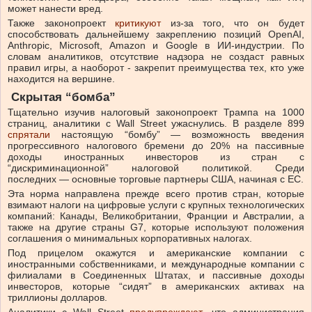
может нанести вред.
Также законопроект
критикуют
из-за того, что он будет
способствовать дальнейшему закреплению позиций OpenAI,
Anthropic, Microsoft, Amazon и Google в ИИ-индустрии. По
словам аналитиков, отсутствие надзора не создаст равных
правил игры, а наоборот
-
закрепит преимущества тех, кто уже
находится на вершине.
Скрытая “бомба”
Тщательно изучив налоговый законопроект Трампа на 1000
страниц, аналитики с Wall Street ужаснулись. В разделе 899
спрятали
настоящую “бомбу” — возможность введения
прогрессивного налогового бремени до 20% на пассивные
доходы иностранных инвесторов из стран с
“дискриминационной” налоговой политикой. Среди
последних — основные торговые партнеры США, начиная с ЕС.
Эта норма направлена прежде всего против стран, которые
взимают налоги на цифровые услуги с крупных технологических
компаний: Канады, Великобритании, Франции и Австралии, а
также на другие страны G7, которые используют положения
соглашения о минимальных корпоративных налогах.
Под прицелом окажутся и американские компании с
иностранными собственниками, и международные компании с
филиалами в Соединенных Штатах, и пассивные доходы
инвесторов, которые “сидят” в американских активах на
триллионы долларов.
Аналитики с Wall Street
предупреждают
, что администрация