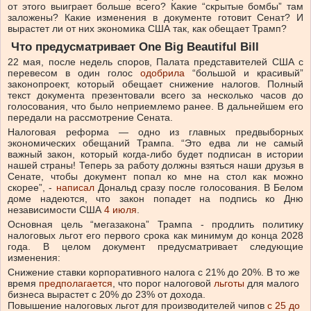
от этого выиграет больше всего? Какие “скрытые бомбы” там
заложены? Какие изменения в документе готовит Сенат? И
вырастет ли от них экономика США так, как обещает Трамп?
Что предусматривает One Big Beautiful Bill
22 мая, после недель споров, Палата представителей США с
перевесом в один голос
одобрила
“большой и красивый”
законопроект, который обещает снижение налогов. Полный
текст документа презентовали всего за несколько часов до
голосования, что было неприемлемо ранее. В дальнейшем его
передали на рассмотрение Сената.
Налоговая реформа — одно из главных предвыборных
экономических обещаний Трампа. “Это едва ли не самый
важный закон, который когда-либо будет подписан в истории
нашей страны! Теперь за работу должны взяться наши друзья в
Сенате, чтобы документ попал ко мне на стол как можно
скорее”,
-
написал
Дональд сразу после голосования. В Белом
доме надеются, что закон попадет на подпись ко Дню
независимости США
4 июля
.
Основная цель “мегазакона”
Трампа
-
продлить политику
налоговых льгот его первого срока как минимум до конца 2028
года. В целом документ предусматривает следующие
изменения:
Снижение ставки корпоративного налога с 21% до 20%. В то же
время
предполагается
, что порог налоговой
льготы
для малого
бизнеса вырастет с 20% до 23% от дохода.
Повышение налоговых льгот для производителей чипов
с 25 до