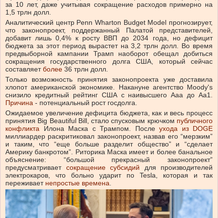
за 10 лет, даже учитывая сокращение расходов примерно на
1,5 трлн долл.
Аналитический центр Penn Wharton Budget Model прогнозирует,
что законопроект, поддержанный Палатой представителей,
добавит лишь 0,4% к росту ВВП до 2034 года, но дефицит
бюджета за этот период вырастет на 3,2 трлн долл. Во время
предвыборной кампании Трамп наоборот обещал добиться
сокращения государственного долга США, который сейчас
составляет
более
36 трлн долл.
Только возможность принятия законопроекта уже доставила
хлопот американской экономике. Накануне агентство Moody's
снизило кредитный рейтинг США с наивысшего Aaa до Aa1.
Причина
- потенциальный рост госдолга.
Ожидаемое увеличение дефицита бюджета, как и весь процесс
принятия Big Beautiful Bill, стало спусковым крючком
публичного
конфликта
Илона Маска с Трампом. После
ухода из DOGE
миллиардер раскритиковал законопроект, назвав его “мерзким”
и таким, что “еще больше разделит общество” и “сделает
Америку банкротом”. Риторика Маска имеет и более банальное
объяснение: “большой прекрасный законопроект”
предусматривает
сокращение субсидий
для производителей
электрокаров, что больно ударит по Tesla, которая и так
переживает
непростые времена
.