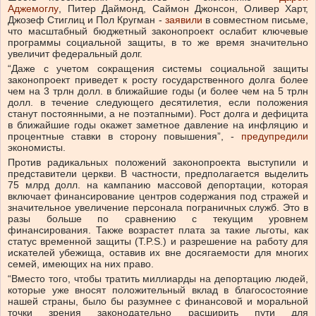
Аджемоглу
, Питер Даймонд, Саймон Джонсон, Оливер Харт,
Джозеф Стиглиц и Пол Кругман
-
заявили
в совместном письме,
что масштабный бюджетный законопроект ослабит ключевые
программы социальной защиты, в то же время значительно
увеличит федеральный долг.
“Даже с учетом сокращения системы социальной защиты
законопроект приведет к росту государственного долга более
чем на 3 трлн долл. в ближайшие годы (и более чем на 5 трлн
долл. в течение следующего десятилетия, если положения
станут постоянными, а не поэтапными). Рост долга и дефицита
в ближайшие годы окажет заметное давление на инфляцию и
процентные ставки в сторону повышения”,
-
предупредили
экономисты.
Против радикальных положений законопроекта выступили и
представители церкви. В частности, предполагается выделить
75 млрд долл. на кампанию массовой депортации, которая
включает финансирование центров содержания под стражей и
значительное увеличение персонала пограничных служб. Это в
разы больше по сравнению с текущим уровнем
финансирования. Также возрастет плата за такие льготы, как
статус временной защиты (T.P.S.) и разрешение на работу для
искателей убежища, оставив их вне досягаемости для многих
семей, имеющих на них право.
“Вместо того, чтобы тратить миллиарды на депортацию людей,
которые уже вносят положительный вклад в благосостояние
нашей страны, было бы разумнее с финансовой и моральной
точки зрения законодательно расширить пути для