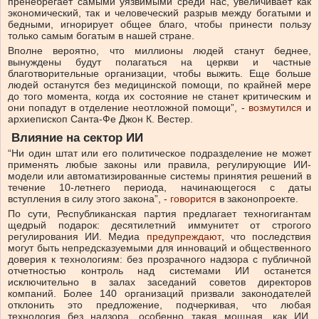
пренебрегает самыми уязвимыми среди нас, увеличивает как
экономический, так и человеческий разрыв между богатыми и
бедными, игнорирует общее благо, чтобы принести пользу
только самым богатым в нашей стране.
Вполне вероятно, что миллионы людей станут беднее,
вынуждены будут полагаться на церкви и частные
благотворительные организации, чтобы выжить. Еще больше
людей останутся без медицинской помощи, по крайней мере
до того момента, когда их состояние не станет критическим и
они попадут в отделение неотложной помощи”,
-
возмутился
и
архиепископ Санта-Фе Джон К. Вестер.
Влияние на сектор ИИ
“Ни один штат или его политическое подразделение не может
применять любые законы или правила, регулирующие ИИ-
модели или автоматизированные системы принятия решений в
течение 10-летнего периода, начинающегося с даты
вступления в силу этого закона”,
-
говорится
в законопроекте.
По сути, Республиканская партия предлагает техногигантам
щедрый подарок: десятилетний иммунитет от строгого
регулирования ИИ. Медиа
предупреждают
, что последствия
могут быть непредсказуемыми для инноваций и общественного
доверия к технологиям:
без прозрачного надзора с публичной
отчетностью контроль над системами ИИ останется
исключительно в залах заседаний советов директоров
компаний. Более 140 организаций призвали законодателей
отклонить это предложение, подчеркивая, что любая
технология без надзора, особенно такая мощная, как ИИ,