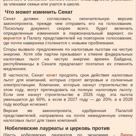
за членами семьи или учатся в школе.
Что может изменить Сенат
Сенат должен согласовать окончательную версию
законопроекта, прежде чем отправить его на голосование.
Поскольку документ, скорее всего, будет включать
определенные изменения в первоначальный вариант, он
вернется
в Палату представителей на повторное голосование,
где почти наверняка столкнется с новыми проблемами.
Споры вызвало предложение по налоговым льготам на чистую
энергию. Хотя обе партии призывают к отмене федеральных
налоговых льгот на чистую энергию времен Байдена,
республиканцы в Сенате предлагают поэтапно их отменять
медленнее.
В частности, Сенат
хочет
продлить срок действия налоговых
льгот для компаний, которые строят ветровые и солнечные
электростанции. Компании, которые начнут строительство в
этом году, могут претендовать на полную налоговую льготу.
Если они начнут строительство в 2026 году, эта льгота
уменьшится до 60%, а если в 2027 году — до 20%, а в 2028
году вообще исчезнет.
Версия же законопроекта, одобренная Палатой
представителей, направлена на почти немедленную отмену
налоговых льгот для таких компаний.
Нобелевские лауреаты и церковь против
Шесть нобелевских лауреатов по экономике
-
Дарон