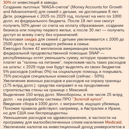
30%
от инвестиций в заводы.
Создание льготных “MAGA-счетов” (Money Accounts for Growth
and Advancement) для семей с детьми, не достигшими 8 лет.
Дети, рожденные с 2025 по 2029 год, получат на него по 1000
долл. из федерального бюджета. После 18 лет они смогут
получить 50% денег со счета на оплату образования, создание
бизнеса или покупку первого жилья, а после 30 лет — получить
доступ ко всему счету без ограничений.
Налоговая
скидка
для семей с детьми увеличивается с 2000 до
2500 долл. в год на каждого ребенка в семье.
Ежегодно более 42 миллионов американцев пользуются
федеральной продовольственной помощью SNAP —
республиканцы хотят уменьшить сумму, которую правительство
платит за “талоны на питание”, переложив часть таких расходов
на штаты: с 2028 года они будут выделять из своих бюджетов
5% расходов (сейчас 0%) на социальную помощь и покрывать
75% расходов специальных комиссий (сейчас
-
50%).
Увеличение военных расходов и расходов на охрану границы
(175 млрд долл.): средства направят и на продолжение
строительства стены на границе с Мексикой.
Выделение 150 млрд долл. Минобороны, в том числе 25 млрд
долл.
-
на разработку системы ПРО
“Золотой купол”
.
Введение сбора в 1000 долл. с мигрантов, ищущих убежища.
Похожие правила действуют, например, в Австралии и Иране,
но для США они беспрецедентны.
Уменьшение расходов на здравоохранение, в частности на
программу для малообеспеченных слоев населения
Medicaid
.
Увеличение налогов на инвестиционный доход университетов и