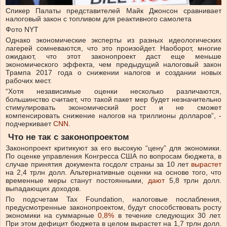
Спикер Палаты представителей Майк Джонсон сравнивает
налоговый закон с топливом для реактивного самолета
Фото NYT
Однако экономические эксперты из разных идеологических
лагерей сомневаются, что это произойдет. Наоборот, многие
ожидают, что этот законопроект даст еще меньше
экономического эффекта, чем предыдущий налоговый закон
Трампа 2017 года о снижении налогов и создании новых
рабочих мест.
“Хотя независимые оценки несколько различаются,
большинство считает, что такой пакет мер будет незначительно
стимулировать экономический рост и не сможет
компенсировать снижение налогов на триллионы долларов”,
-
подчеркивает
CNN
.
Что не так с законопроектом
Законопроект критикуют за его высокую “цену” для экономики.
По оценке управления Конгресса США по вопросам бюджета, в
случае принятия документа госдолг страны за 10 лет
вырастет
на 2,4 трлн долл. Альтернативные оценки на основе того, что
временные меры станут постоянными,
дают
5,8 трлн долл.
выпадающих доходов.
По подсчетам Tax Foundation, налоговые послабления,
предусмотренные законопроектом, будут способствовать росту
экономики на суммарные
0,8%
в течение следующих 30 лет.
При этом дефицит бюджета в целом вырастет на 1,7 трлн долл.