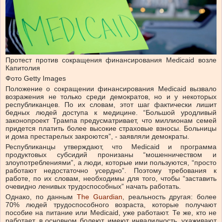
Протест против сокращения финансирования Medicaid возле
Капитолия
Фото Getty Images
Положение о сокращении финансирования Medicaid вызвало
возражения не только среди демократов, но и у некоторых
республиканцев. По их словам, этот шаг фактически лишит
бедных людей доступа к медицине. “Большой уродливый
законопроект Трампа предусматривает, что миллионам семей
придется платить более высокие страховые взносы. Больницы
и дома престарелых закроются”,
-
заявляли демократы.
Республиканцы утверждают, что Medicaid и программа
продуктовых субсидий пронизаны “мошенничеством и
злоупотреблениями”, а люди, которые ими пользуются, “просто
работают недостаточно усердно”. Поэтому требования к
работе, по их словам, необходимы для того, чтобы “заставить
очевидно ленивых трудоспособных” начать работать.
Однако, по данным
The Guardian
, реальность другая: более
70% людей трудоспособного возраста, которые получают
пособие на питание или Medicaid, уже работают. Те же, кто не
работает, в основном болеют, имеют инвалидность, ухаживают