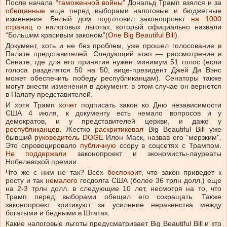
После начала
“таможенной войны”
Дональд Трамп взялся и за
обещанные
еще перед выборами налоговые и бюджетные
изменения. Белый дом подготовил законопроект
на 1000
страниц
о налоговых льготах, который официально назвали
“Большим красивым законом”
(One Big Beautiful Bill
).
Документ, хоть и не без проблем, уже прошел голосование в
Палате представителей. Следующий этап — рассмотрение в
Сенате, где для его принятия нужен минимум 51 голос (если
голоса разделятся 50 на 50, вице-президент Джей Ди Вэнс
может обеспечить победу республиканцам). Сенаторы также
могут внести изменения в документ: в этом случае он вернется
в Палату представителей.
И хотя Трамп
хочет
подписать закон ко Дню независимости
США 4 июля, к документу есть немало вопросов и у
демократов, и у представителей церкви, и даже у
республиканцев
.
Жестко
раскритиковал
Big Beautiful Bill уже
бывший
руководитель DOGE
Илон Маск, назвав его “мерзким”.
Это спровоцировало
публичную
ссору в соцсетях с Трампом.
Не поддержали
законопроект и экономисты-лауреаты
Нобелевской премии.
Что же с ним не так? Всех
беспокоит
, что закон приведет к
росту и так
немалого
госдолга США (более 36 трлн долл.) еще
на 2-3 трлн долл. в следующие 10 лет, несмотря на то, что
Трамп перед выборами обещал его сокращать. Также
законопроект критикуют за усиление неравенства между
богатыми и бедными в Штатах.
Какие налоговые льготы предусматривает Big Beautiful Bill и кто