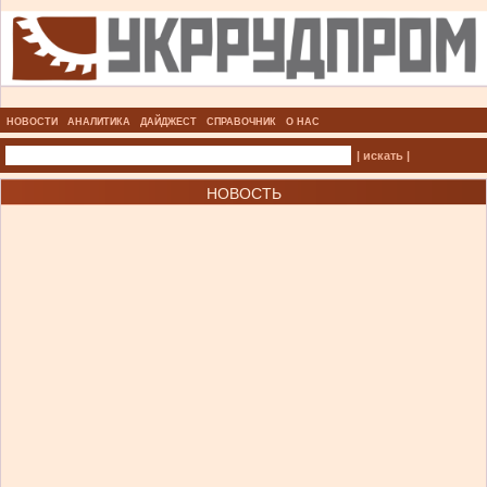
НОВОСТИ
АНАЛИТИКА
ДАЙДЖЕСТ
СПРАВОЧНИК
О НАС
| искать |
НОВОСТЬ