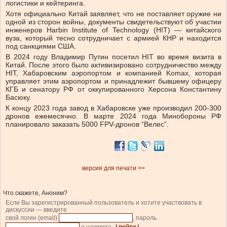
логистики и кейтеринга.
Хотя официально Китай заявляет, что не поставляет оружие ни
одной из сторон войны, документы свидетельствуют об участии
инженеров Harbin Institute of Technology (HIT) — китайского
вуза, который тесно сотрудничает с армией КНР и находится
под санкциями США.
В 2024 году Владимир Путин посетил HIT во время визита в
Китай. После этого было активизировано сотрудничество между
HIT, Хабаровским аэропортом и компанией Komax, которая
управляет этим аэропортом и принадлежит бывшему офицеру
КГБ и сенатору РФ от оккупированного Херсона Константину
Басюку.
К концу 2023 года завод в Хабаровске уже производил 200-300
дронов ежемесячно. В марте 2024 года Минобороны РФ
планировало заказать 5000 FPV-дронов “Велес”.
версия для печати >>
Что скажете, Аноним?
Если Вы зарегистрированный пользователь и хотите участвовать в
дискуссии — введите
свой логин (email)
, пароль