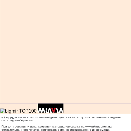
(c) Укррудпром — новости металлургии: цветная металлургия, черная металлургия,
металлургия Украины
При цитировании и использовании материалов ссылка на
www.ukrrudprom.ua
обязательна. Перепечатка, копирование или воспроизведение информации,