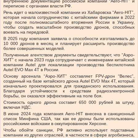
внутреннюю документацию российской компании “Aero-HIT” и
переписке с органами власти РФ.
Речь идет о малоизвестной компании из Хабаровска “Aero-HIT”,
которая начала сотрудничество с китайскими фирмами в 2022
году после полномасштабного вторжения России в Украину,
чтобы создать масштабное производство дронов, способных
воевать на передовой.
В 2025 году компания заявила о способности изготавливать до
10 000 дронов в месяц и планирует расширить производство
более совершенных моделей.
Полученные агентством документы свидетельствуют, что “Аэро-
ХИТ” с начала 2023 года сотрудничает с инженерами китайской
компании Autel для локализации производства беспилотника
Autel EVO Max 4T в России.
Основу арсенала “Аэро-ХИТ” составляет FPV-дрон “Велес”,
созданный на базе китайского дрона Autel EVO Max 4T, который
изначально проектировался для гражданского использования.
Благодаря устойчивости к средствам радиоэлектронной
борьбы, он оказался эффективным на поле боя.
Стоимость одного дрона составит 650 000 рублей за штуку,
включая НДС.
В июне 2024 года компания Aero-HIT внесена в санкционный
список Минфина США, так как ее дроны были использованы
российскими войсками в оккупированном Херсоне.
Чтобы обойти санкции, РФ активно использует подставные
компании из других отраслей, в частности в сфере агробизнеса,