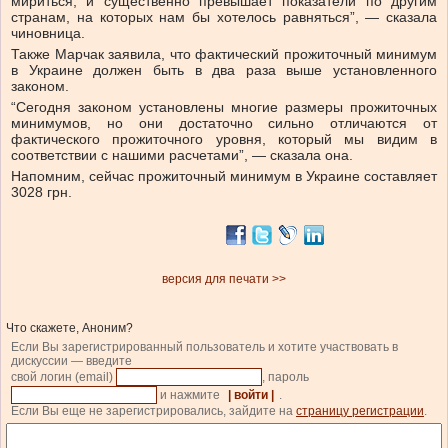
мириться, и существенно превышает показатели по другим
странам, на которых нам бы хотелось равняться”, — сказала
чиновница.
Также Марчак заявила, что фактический прожиточный минимум
в Украине должен быть в два раза выше установленного
законом.
“Сегодня законом установлены многие размеры прожиточных
минимумов, но они достаточно сильно отличаются от
фактического прожиточного уровня, который мы видим в
соответствии с нашими расчетами”, — сказала она.
Напомним, сейчас прожиточный минимум в Украине составляет
3028 грн.
версия для печати >>
Что скажете, Аноним?
Если Вы зарегистрированный пользователь и хотите участвовать в
дискуссии — введите
свой логин (email)
, пароль
и нажмите
| войти |
.
Если Вы еще не зарегистрировались, зайдите на
страницу регистрации
.