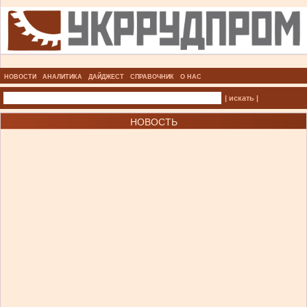
НОВОСТИ
АНАЛИТИКА
ДАЙДЖЕСТ
СПРАВОЧНИК
О НАС
| искать |
НОВОСТЬ