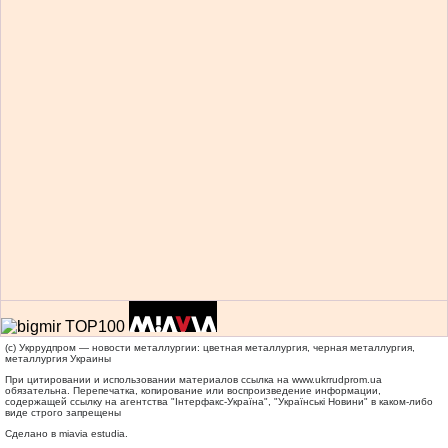
(c) Укррудпром — новости металлургии: цветная металлургия, черная металлургия,
металлургия Украины
При цитировании и использовании материалов ссылка на
www.ukrrudprom.ua
обязательна. Перепечатка, копирование или воспроизведение информации,
содержащей ссылку на агентства "Iнтерфакс-Україна", "Українськi Новини" в каком-либо
виде строго запрещены
Сделано в miavia estudia.