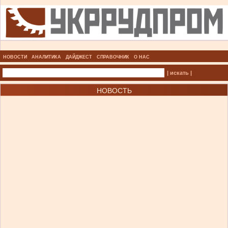
НОВОСТИ
АНАЛИТИКА
ДАЙДЖЕСТ
СПРАВОЧНИК
О НАС
| искать |
НОВОСТЬ