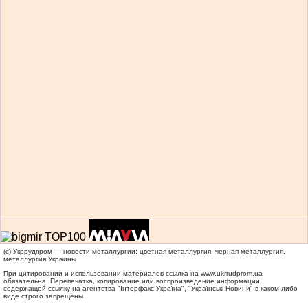
(c) Укррудпром — новости металлургии: цветная металлургия, черная металлургия,
металлургия Украины
При цитировании и использовании материалов ссылка на
www.ukrrudprom.ua
обязательна. Перепечатка, копирование или воспроизведение информации,
содержащей ссылку на агентства "Iнтерфакс-Україна", "Українськi Новини" в каком-либо
виде строго запрещены