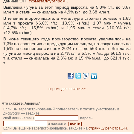
данные ОП “
Укрметаллургпром
”.
Выплавка чугуна за этот период выросла на 5,8% г./г., до 3,67
млн т, а стали — снизилась на 4,9% г./г., до 3,68 млн т.
В течение второго квартала металлурги страны произвели 1,63
млн т проката (-6,6% г./г.; +13,9% кв./кв.), 1,97 млн т чугуна
(+4,7% г./г.; +15,5% кв./кв.) и 1,95 млн т стали (-10,9% г./г.;
+12,5% кв./кв.).
В июне текущего года производство проката увеличилось на
7,3% по сравнению с предыдущим месяцем, но сократилось на
1,5% по сравнению с июнем 2024-го — до 563 тыс. т. Выплавка
чугуна за месяц выросла на 2,7% г./г. и 5,3% м./м., до 661,9 тыс.
т, а стали — снизилась на 2,3% г./г. и 15,4% м./м., до 621,4 тыс.
т.
версия для печати >>
Что скажете, Аноним?
Если Вы зарегистрированный пользователь и хотите участвовать в
дискуссии — введите
свой логин (email)
, пароль
и нажмите
| войти |
.
Если Вы еще не зарегистрировались, зайдите на
страницу регистрации
.