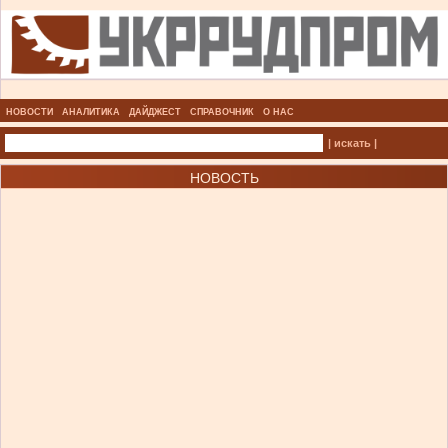
НОВОСТИ
АНАЛИТИКА
ДАЙДЖЕСТ
СПРАВОЧНИК
О НАС
| искать |
НОВОСТЬ