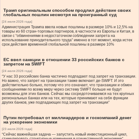
Трамп оригинальным способом продлил действие своих
глобальных пошлин несмотря на проигранный суд
[24 июля 2026 года]
Администрация Трампа ввела новые пошлины в размере 10% и 12,5% на
товары из 60 стран-торговых партнеров, в частности из Европы и Китая, в
связи с “обвинениями в недостаточном соблюдении запрета на
использование принудительного труда” именно в тот момент, когда истек
срок действия временной глобальной пошлины в размере 10%
ЕС ввел санкции в отношении 33 российских банков с
запретом на SWIFT
[24 июля 2026 года]
“У нас 33 российских банка частично подпадают под запрет на транзакции.
Но важно, что запрет на транзакции также включает де-SWIFT. И это
действительно больно, потому что это означает, что транзакции и обмен
сообщениями по всему миру через систему SWIFT больше не будут
возможны для этих банков. Сейчас мы сосредоточиваемся на тех крупных
региональных банках или на тех, которые принимают на себя функции
других банков, уже подпадающих под запрет на транзакции”
Путин потребовал от миллиардеров и госкомпаний денег
на ускорение экономики
[23 июля 2026 года]
“Сейчас важнейшая задача — запустить новый инвестиционный цикл,
стимулировать структурные изменения в отечественной экономике”