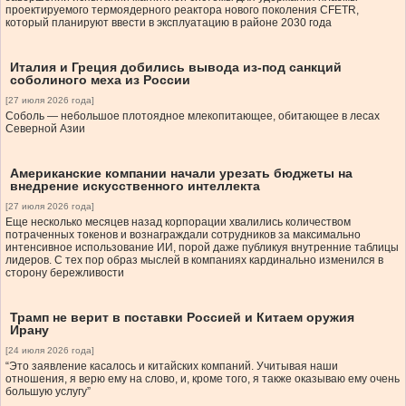
проектируемого термоядерного реактора нового поколения CFETR,
который планируют ввести в эксплуатацию в районе 2030 года
Италия и Греция добились вывода из-под санкций
соболиного меха из России
[27 июля 2026 года]
Соболь — небольшое плотоядное млекопитающее, обитающее в лесах
Северной Азии
Американские компании начали урезать бюджеты на
внедрение искусственного интеллекта
[27 июля 2026 года]
Еще несколько месяцев назад корпорации хвалились количеством
потраченных токенов и вознаграждали сотрудников за максимально
интенсивное использование ИИ, порой даже публикуя внутренние таблицы
лидеров. С тех пор образ мыслей в компаниях кардинально изменился в
сторону бережливости
Трамп не верит в поставки Россией и Китаем оружия
Ирану
[24 июля 2026 года]
“Это заявление касалось и китайских компаний. Учитывая наши
отношения, я верю ему на слово, и, кроме того, я также оказываю ему очень
большую услугу”