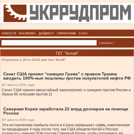
НОВОСТИ
АНАЛИТИКА
ДАЙДЖЕСТ
СПРАВОЧНИК
О НАС
| искать |
ТЕГ "Китай"
Результаты 1–20 из 21241 для тега "Китай".
Сенат США принял “санкции Грэма” с правом Трампа
вводить 100%-ные пошлины против покупателей нефти РФ
[07 августа 2026 года]
Сенат США принял масштабный законопроект о санкциях против России и
Ирана 86 голосами против 11
Северная Корея заработала 22 млрд долларов на помощи
России
[07 августа 2026 года]
Эта историческая прибыль почти в 4 раза превышает сумму, накопленную
за предыдущие 4 года после того, как США убедили Китай и Россию
подписать санкции ООН против Северной Кореи, чтобы ограничить её