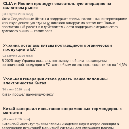
США и Япония проведут спасательную операцию на
валютном рынке
[03 августа 2026 года]
Хотя Соединённые Штаты и поддержат своими валютными интервенциями
японскую денежную единицу, никакого альтруизма в этом нет. Только
прагматичный расчёт и в действительности поддержка американского
долгового рынка — самих себя
Украина осталась пятым поставщиком органической
продукции в ЕС
[02 августа 2026 года]
В 2025 году Украина осталась пятым крупнейшим поставщиком
органической продукции в ЕС, хотя объем ее экспорта сократился на 14,3%
Угольная генерация стала давать менее половины
электричества Китая
[30 июля 2026 года]
Китай прошел важнейшую веху
Китай завершил испытание сверхмощных термоядерных
магнитов
[28 июля 2026 года]
Китайский Институт физики плазмы Академии наук в Хэфэе сообщил о
завершении испытаний магнитной системы для удержания плазмы