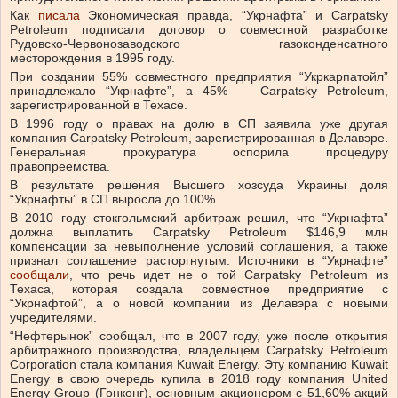
Как
писала
Экономическая правда, “Укрнафта” и Carpatsky
Petroleum подписали договор о совместной разработке
Рудовско-Червонозаводского газоконденсатного
месторождения в 1995 году.
При создании 55% совместного предприятия “Укркарпатойл”
принадлежало “Укрнафте”, а 45% — Carpatsky Petroleum,
зарегистрированной в Техасе.
В 1996 году о правах на долю в СП заявила уже другая
компания Carpatsky Petroleum, зарегистрированная в Делавэре.
Генеральная прокуратура оспорила процедуру
правопреемства.
В результате решения Высшего хозсуда Украины доля
“Укрнафты” в СП выросла до 100%.
В 2010 году стокгольмский арбитраж решил, что “Укрнафта”
должна выплатить Carpatsky Petroleum $146,9 млн
компенсации за невыполнение условий соглашения, а также
признал соглашение расторгнутым. Источники в “Укрнафте”
сообщали
, что речь идет не о той Carpatsky Petroleum из
Техаса, которая создала совместное предприятие с
“Укрнафтой”, а о новой компании из Делавэра с новыми
учредителями.
“Нефтерынок” сообщал, что в 2007 году, уже после открытия
арбитражного производства, владельцем Carpatsky Petroleum
Corporation стала компания Kuwait Energy. Эту компанию Kuwait
Energy в свою очередь купила в 2018 году компания United
Energy Group (Гонконг), основным акционером с 51,60% акций