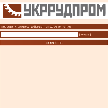
НОВОСТИ
АНАЛИТИКА
ДАЙДЖЕСТ
СПРАВОЧНИК
О НАС
| искать |
НОВОСТЬ