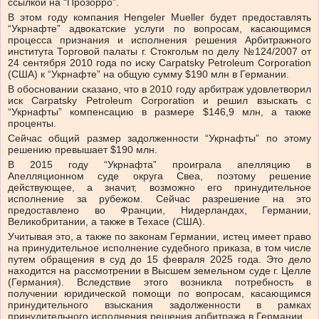
ссылкой на “Прозорро”.
В этом году компания Hengeler Mueller будет предоставлять
“Укрнафте” адвокатские услуги по вопросам, касающимся
процесса признания и исполнения решения Арбитражного
института Торговой палаты г. Стокгольм по делу №124/2007 от
24 сентября 2010 года по иску Carpatsky Petroleum Corporation
(США) к “Укрнафте” на общую сумму $190 млн в Германии.
В обосновании сказано, что в 2010 году арбитраж удовлетворил
иск Carpatsky Petroleum Corporation и решил взыскать с
“Укрнафты” компенсацию в размере $146,9 млн, а также
проценты.
Сейчас общий размер задолженности “Укрнафты” по этому
решению превышает $190 млн.
В 2015 году “Укрнафта” проиграла апелляцию в
Апелляционном суде округа Свеа, поэтому решение
действующее, а значит, возможно его принудительное
исполнение за рубежом. Сейчас разрешение на это
предоставлено во Франции, Нидерландах, Германии,
Великобритании, а также в Техасе (США).
Учитывая это, а также по законам Германии, истец имеет право
на принудительное исполнение судебного приказа, в том числе
путем обращения в суд до 15 февраля 2025 года. Это дело
находится на рассмотрении в Высшем земельном суде г. Целле
(Германия). Вследствие этого возникла потребность в
получении юридической помощи по вопросам, касающимся
принудительного взыскания задолженности в рамках
принудительного исполнения решения арбитража в Германии.