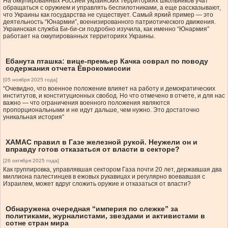
На оккупированных Россией украинских территориях школьников учат
обращаться с оружием и управлять беспилотниками, а еще рассказывают,
что Украины как государства не существует. Самый яркий пример — это
деятельность “Юнармии”, военизированного патриотического движения.
Украинская служба Би-би-си подробно изучила, как именно “Юнармия”
работает на оккупированных территориях Украины.
Ебанута пташка: вице-премьер Качка соврал по поводу
содержания отчета Еврокомиссии
[05 ноября 2025 года]
“Очевидно, что военное положение влияет на работу и демократических
институтов, и конституционных свобод. Но что отмечено в отчете, и для нас
важно — что ограничения военного положения являются
пропорциональными и не идут дальше, чем нужно. Это достаточно
уникальная история”
ХАМАС правил в Газе железной рукой. Неужели он и
вправду готов отказаться от власти в секторе?
[26 октября 2025 года]
Как группировка, управлявшая сектором Газа почти 20 лет, державшая два
миллиона палестинцев в ежовых рукавицах и регулярно воевавшая с
Израилем, может вдруг сложить оружие и отказаться от власти?
Обнаружена очередная “империя по слежке” за
политиками, журналистами, звездами и активистами в
сотне стран мира