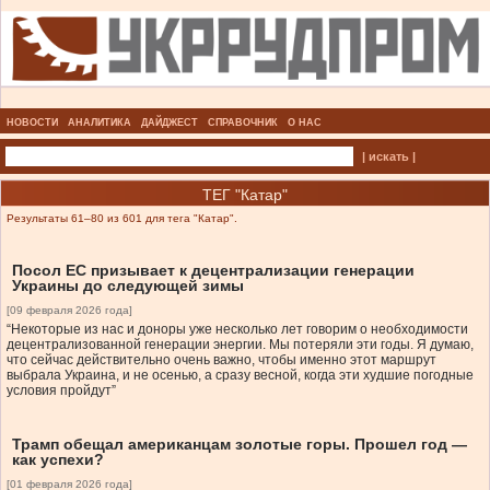
НОВОСТИ
АНАЛИТИКА
ДАЙДЖЕСТ
СПРАВОЧНИК
О НАС
| искать |
ТЕГ "Катар"
Результаты 61–80 из 601 для тега "Катар".
Посол ЕС призывает к децентрализации генерации
Украины до следующей зимы
[09 февраля 2026 года]
“Некоторые из нас и доноры уже несколько лет говорим о необходимости
децентрализованной генерации энергии. Мы потеряли эти годы. Я думаю,
что сейчас действительно очень важно, чтобы именно этот маршрут
выбрала Украина, и не осенью, а сразу весной, когда эти худшие погодные
условия пройдут”
Трамп обещал американцам золотые горы. Прошел год —
как успехи?
[01 февраля 2026 года]