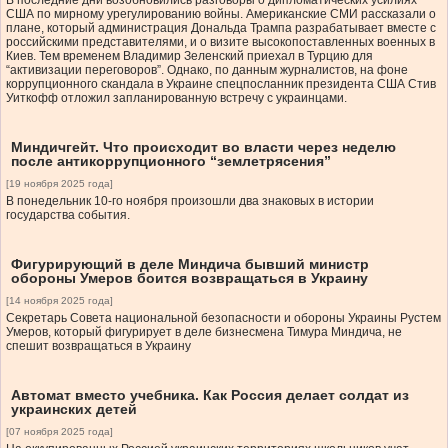
В последние дни возобновились разговоры о дипломатических усилиях
США по мирному урегулированию войны. Американские СМИ рассказали о
плане, который администрация Дональда Трампа разрабатывает вместе с
российскими представителями, и о визите высокопоставленных военных в
Киев. Тем временем Владимир Зеленский приехал в Турцию для
“активизации переговоров”. Однако, по данным журналистов, на фоне
коррупционного скандала в Украине спецпосланник президента США Стив
Уиткофф отложил запланированную встречу с украинцами.
Миндичгейт. Что происходит во власти через неделю
после антикоррупционного “землетрясения”
[19 ноября 2025 года]
В понедельник 10-го ноября произошли два знаковых в истории
государства события.
Фигурирующий в деле Миндича бывший министр
обороны Умеров боится возвращаться в Украину
[14 ноября 2025 года]
Секретарь Совета национальной безопасности и обороны Украины Рустем
Умеров, который фигурирует в деле бизнесмена Тимура Миндича, не
спешит возвращаться в Украину
Автомат вместо учебника. Как Россия делает солдат из
украинских детей
[07 ноября 2025 года]