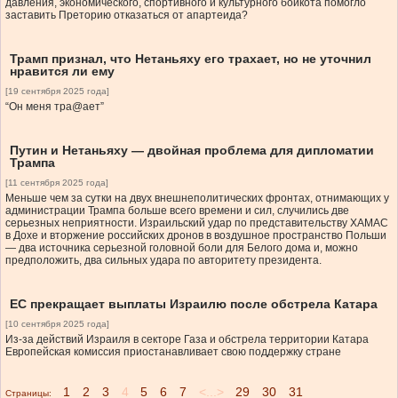
давления, экономического, спортивного и культурного бойкота помогло
заставить Преторию отказаться от апартеида?
Трамп признал, что Нетаньяху его трахает, но не уточнил
нравится ли ему
[19 сентября 2025 года]
“Он меня тра@ает”
Путин и Нетаньяху — двойная проблема для дипломатии
Трампа
[11 сентября 2025 года]
Меньше чем за сутки на двух внешнеполитических фронтах, отнимающих у
администрации Трампа больше всего времени и сил, случились две
серьезных неприятности. Израильский удар по представительству ХАМАС
в Дохе и вторжение российских дронов в воздушное пространство Польши
— два источника серьезной головной боли для Белого дома и, можно
предположить, два сильных удара по авторитету президента.
ЕС прекращает выплаты Израилю после обстрела Катара
[10 сентября 2025 года]
Из-за действий Израиля в секторе Газа и обстрела территории Катара
Европейская комиссия приостанавливает свою поддержку стране
1
2
3
4
5
6
7
<...>
29
30
31
Страницы: