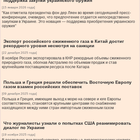
поддержка закупки украинского оружия
[15 января 2026 года]
“Как отметила президентка фон дер Ляен во время сегодняшней пресс-
конференции, очевидно, что предпочтение отдается непосредственно
закупкам в Украине. Это новация — поддержка приобретения украинского
оружия”
Экспорт российского сжиженного газа в Китай достиг
рекордного уровня несмотря на санкции
[22 декабря 2025 года]
В ноябре Россия экспортировала в КНР рекордные объемы сжиженного
природного газа, обогнав Австралию по объемам продаж и став
крупнейшим поставщиком ресурса после Катара
Польша и Греция решили обеспечить Восточную Европу
газом взамен российских поставок
[09 декабря 2025 года]
Польша и Греция, имеющие выход к морю на севере и юге Европы
соответственно, становятся крупными центрами по снабжению
находящихся между ними стран импортным сжиженным газом
Что журналисты узнали о попытках США реанимировать
диалог по Украине
[19 ноября 2025 года]