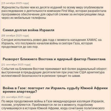
[15 октября 2025 года]
Журналисты более чем из десяти изданий по всему миру опубликовали
расследование о деятельности компании First Wap, которая разработала
программное обеспечение для скрытой слежки за интересующими лица
через их мобильные телефоны
Самая долгая война Израиля
[08 октября 2025 года]
Сегодня исполнилось ровно два года с момента нападения ХАМАС на
Израиль, что послужило началом войны в секторе Газа, которая
продолжается до сих пор.
Разворот Ближнего Востока и ядерный фактор Пакистана
[21 сентября 2025 года]
События на Ближнем Востоке принимают всё более радикальный оборот:
выстроенная в предыдущие десятилетия при участии США архитектура
коллективной безопасности в регионе трещит по швам.
Война в Газе: повторит ли Израиль судьбу Южной Африки
времен апартеида?
[21 сентября 2025 года]
По мере продолжения войны в Газе международная изоляция Израиля,
похоже, углубляется. Приближается ли он к моменту, подобному
случившемуся в истории Южной Африки, когда сочетание политического