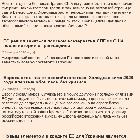
Всего за год при Дональде Трампе США вступили в “золотой век величия
Америки”. Так считает сам Трамп, и так написано на заглавной странице
сайта Белого дома. Экономика растет рекордными темпами, население
богатеет, а страна закрепляется в роли мирового энергетического и
технологического гегемона. Правда ли это? И как в целом идут дела с
обещанным “возрождением величия Америки”?
ЕС решил заняться поиском альтернатив СПГ из США
после истории с Гренландией
[29 января 2026 года]
Американский сжиженный газ помог Европе в значительной мере
заместить потерю поставок “Газпрома”
Европа отвыкла от российского газа. Холодная зима 2026
года впервые обошлась без кризиса
[17 января 2026 года]
Европу сковал мороз. Случись это в любую другую из последних пяти зим,
ЕС уже погрузился бы в энергетический кризис, а цены на свет и тепло
взлетели до запредельных. Однако все спокойно на европейском
энергетическом рынке, и это дает экспертам повод утверждать, что на
пятом году газовой войны Кремля с Евросоюзом и на четвертую зиму
российского вторжения в Украину Европа наконец научилась жить без
российского газа.
Новым элементом в кредите ЕС для Украины является