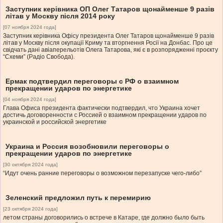
Заступник керівника ОП Олег Татаров щонайменше 9 разів
літав у Москву після 2014 року
[07 ноября 2024 года]
Заступник керівника Офісу президента Олег Татаров щонайменше 9 разів
літав у Москву після окупації Криму та вторгнення Росії на Донбас. Про це
свідчать дані авіаперельотів Олега Татарова, які є в розпорядженні проєкту
“Схеми” (Радіо Свобода).
Ермак подтвердил переговоры с РФ о взаимном
прекращении ударов по энергетике
[04 ноября 2024 года]
Глава Офиса президента фактически подтвердил, что Украина хочет
достичь договоренности с Россией о взаимном прекращении ударов по
украинской и российской энергетике
Украина и Россия возобновили переговоры о
прекращении ударов по энергетике
[30 октября 2024 года]
“Идут очень ранние переговоры о возможном перезапуске чего-либо”
Зеленский предложил путь к перемирию
[23 октября 2024 года]
летом страны договорились о встрече в Катаре, где должно было быть