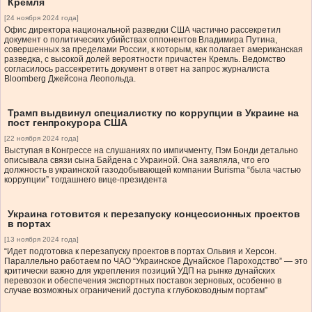
Кремля
[24 ноября 2024 года]
Офис директора национальной разведки США частично рассекретил
документ о политических убийствах оппонентов Владимира Путина,
совершенных за пределами России, к которым, как полагает американская
разведка, с высокой долей вероятности причастен Кремль. Ведомство
согласилось рассекретить документ в ответ на запрос журналиста
Bloomberg Джейсона Леопольда.
Трамп выдвинул специалистку по коррупции в Украине на
пост генпрокурора США
[22 ноября 2024 года]
Выступая в Конгрессе на слушаниях по импичменту, Пэм Бонди детально
описывала связи сына Байдена с Украиной. Она заявляла, что его
должность в украинской газодобывающей компании Burisma “была частью
коррупции” тогдашнего вице-президента
Украина готовится к перезапуску концессионных проектов
в портах
[13 ноября 2024 года]
“Идет подготовка к перезапуску проектов в портах Ольвия и Херсон.
Параллельно работаем по ЧАО “Украинское Дунайское Пароходство” — это
критически важно для укрепления позиций УДП на рынке дунайских
перевозок и обеспечения экспортных поставок зерновых, особенно в
случае возможных ограничений доступа к глубоководным портам”