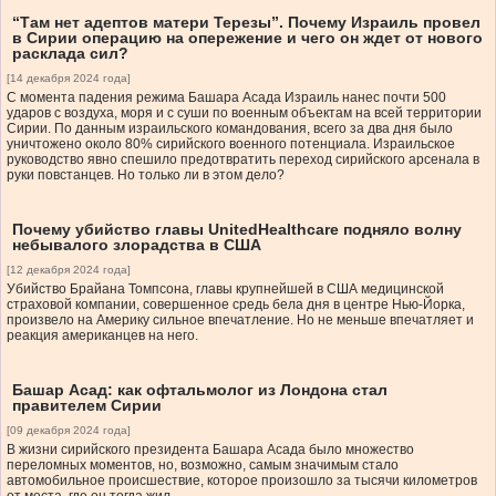
“Там нет адептов матери Терезы”. Почему Израиль провел
в Сирии операцию на опережение и чего он ждет от нового
расклада сил?
[14 декабря 2024 года]
С момента падения режима Башара Асада Израиль нанес почти 500
ударов с воздуха, моря и с суши по военным объектам на всей территории
Сирии. По данным израильского командования, всего за два дня было
уничтожено около 80% сирийского военного потенциала. Израильское
руководство явно спешило предотвратить переход сирийского арсенала в
руки повстанцев. Но только ли в этом дело?
Почему убийство главы UnitedHealthcare подняло волну
небывалого злорадства в США
[12 декабря 2024 года]
Убийство Брайана Томпсона, главы крупнейшей в США медицинской
страховой компании, совершенное средь бела дня в центре Нью-Йорка,
произвело на Америку сильное впечатление. Но не меньше впечатляет и
реакция американцев на него.
Башар Асад: как офтальмолог из Лондона стал
правителем Сирии
[09 декабря 2024 года]
В жизни сирийского президента Башара Асада было множество
переломных моментов, но, возможно, самым значимым стало
автомобильное происшествие, которое произошло за тысячи километров