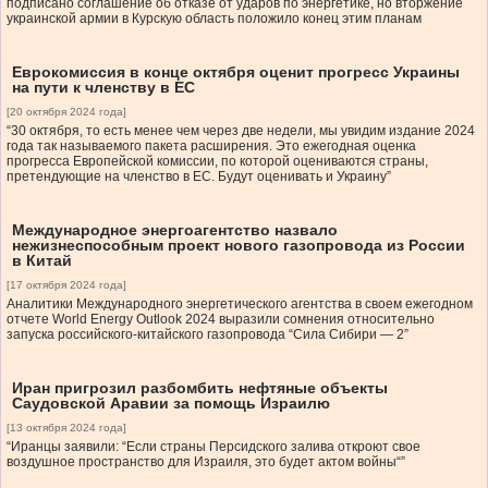
подписано соглашение об отказе от ударов по энергетике, но вторжение
украинской армии в Курскую область положило конец этим планам
Еврокомиссия в конце октября оценит прогресс Украины
на пути к членству в ЕС
[20 октября 2024 года]
“30 октября, то есть менее чем через две недели, мы увидим издание 2024
года так называемого пакета расширения. Это ежегодная оценка
прогресса Европейской комиссии, по которой оцениваются страны,
претендующие на членство в ЕС. Будут оценивать и Украину”
Международное энергоагентство назвало
нежизнеспособным проект нового газопровода из России
в Китай
[17 октября 2024 года]
Аналитики Международного энергетического агентства в своем ежегодном
отчете World Energy Outlook 2024 выразили сомнения относительно
запуска российского-китайского газопровода “Сила Сибири — 2”
Иран пригрозил разбомбить нефтяные объекты
Саудовской Аравии за помощь Израилю
[13 октября 2024 года]
“Иранцы заявили: “Если страны Персидского залива откроют свое
воздушное пространство для Израиля, это будет актом войны“”