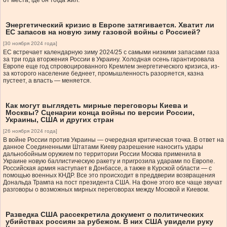
от места, где он тогда жил.
Энергетический кризис в Европе затягивается. Хватит ли
ЕС запасов на новую зиму газовой войны с Россией?
[30 ноября 2024 года]
ЕС встречает календарную зиму 2024/25 с самыми низкими запасами газа
за три года вторжения России в Украину. Холодная осень гарантировала
Европе еще год спровоцированного Кремлем энергетического кризиса, из-
за которого население беднеет, промышленность разоряется, казна
пустеет, а власть — меняется.
Как могут выглядеть мирные переговоры Киева и
Москвы? Сценарии конца войны по версии России,
Украины, США и других стран
[26 ноября 2024 года]
В войне России против Украины — очередная критическая точка. В ответ на
данное Соединенными Штатами Киеву разрешение наносить удары
дальнобойным оружием по территории России Москва применила в
Украине новую баллистическую ракету и пригрозила ударами по Европе.
Российская армия наступает в Донбассе, а также в Курской области — с
помощью военных КНДР. Все это происходит в преддверии возвращения
Дональда Трампа на пост президента США. На фоне этого все чаще звучат
разговоры о возможных мирных переговорах между Москвой и Киевом.
Разведка США рассекретила документ о политических
убийствах россиян за рубежом. В них США увидели руку