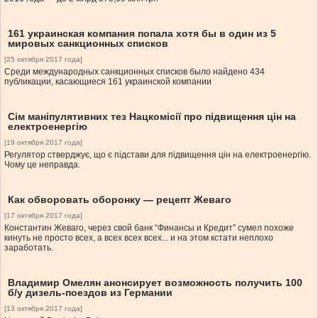
161 украинская компания попала хотя бы в один из 5
мировых санкционных списков
[25 октября 2017 года]
Среди международных санкционных списков было найдено 434
публикации, касающиеся 161 украинской компании
Сім маніпулятивних тез Нацкомісії про підвищення цін на
електроенергію
[19 октября 2017 года]
Регулятор стверджує, що є підстави для підвищення цін на електроенергію.
Чому це неправда.
Как обворовать оборонку — рецепт Жеваго
[17 октября 2017 года]
Константин Жеваго, через свой банк “Финансы и Кредит” сумел похоже
кинуть не просто всех, а всех всех всех... и на этом кстати неплохо
заработать.
Владимир Омелян анонсирует возможность получить 100
б/у дизель-поездов из Германии
[13 октября 2017 года]