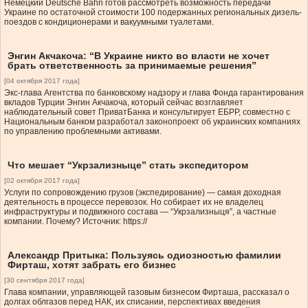
Немецкий Deutsche Bahn готов рассмотреть возможность передачи
Украине по остаточной стоимости 100 подержанных региональных дизель-
поездов с кондиционерами и вакуумными туалетами.
Энгин Акчакоча: “В Украине никто во власти не хочет
брать ответственность за принимаемые решения”
[04 октября 2017 года]
Экс-глава Агентства по банковскому надзору и глава Фонда гарантирования
вкладов Турции Энгин Акчакоча, который сейчас возглавляет
наблюдательный совет ПриватБанка и консультирует ЕБРР, совместно с
Национальным банком разработал законопроект об украинских компаниях
по управлению проблемными активами.
Что мешает “Укрзализныце” стать экспедитором
[02 октября 2017 года]
Услуги по сопровождению грузов (экспедирование) — самая доходная
деятельность в процессе перевозок. Но собирает их не владелец
инфраструктуры и подвижного состава — “Укрзализныця”, а частные
компании. Почему? Источник: https://
Александр Притыка: Пользуясь одиозностью фамилии
Фирташ, хотят забрать его бизнес
[30 сентября 2017 года]
Глава компании, управляющей газовым бизнесом Фирташа, рассказал о
долгах облгазов перед НАК, их списании, перспективах введения