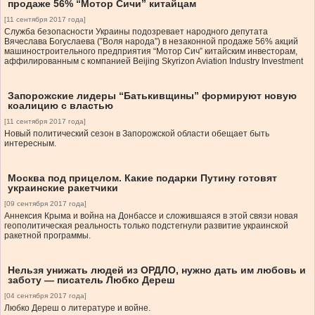
продаже 56% “Мотор Сичи” китайцам
[11 сентября 2017 года]
Служба безопасности Украины подозревает народного депутата
Вячеслава Богуслаева (”Воля народа”) в незаконной продаже 56% акций
машиностроительного предприятия “Мотор Сич” китайским инвесторам,
аффилированным с компанией Beijing Skyrizon Aviation Industry Investment
Запорожские лидеры “Батькивщины” формируют новую
коалицию с властью
[11 сентября 2017 года]
Новый политический сезон в Запорожской области обещает быть
интересным.
Москва под прицелом. Какие подарки Путину готовят
украинские ракетчики
[09 сентября 2017 года]
Аннексия Крыма и война на Донбассе и сложившаяся в этой связи новая
геополитическая реальность только подстегнули развитие украинской
ракетной программы.
Нельзя унижать людей из ОРДЛО, нужно дать им любовь и
заботу — писатель Любко Дереш
[04 сентября 2017 года]
Любко Дереш о литературе и войне.