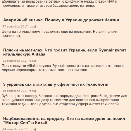
абонплаты за пользование сетями, о конфликте между главой НАК и
премьером, а также о газовом будущем своего патрона.
Аварийный сигнал. Почему в Украине дорожает бензин
[27 сентября 2017 года]
Цены на топливо могут подскочить еще на полгривни. Но для паники
причин нет.
Пляски на могилах. Что грозит Украине, если Ryanair купит
итальянскую Alitalia
[21 сентября 2017 года]
После покупки Alitalia лоукост Ryanair превратиться в авиагиганта, вести
мирные переговоры с которым станет невозможно.
9 українських стартапів у сфері чистих технологій
[15 сентября 2017 года]
Зубна щітка з паперу, безкоштовні зарядки для електромобілів, ферми для
вирощування овочів на даху та системи для повторного використання
технічної води — все це українські стартапи у сфері чистих технологій.
Нацбезопасность на продажу. Кто на самом деле вывозил
“Мотор-Сич” в Китай
[14 сентября 2017 года]