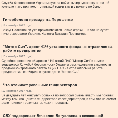
Служба безопасности Украины сумела поймать черную кошку в темной
комнате и это при том, что никакой кошки там и в помине не было.
Гиперболоид президента Порошенко
[13 сентября 2017 года]
Вокруг Саакашвили уже прохаживаются новые игроки — и это не сулит
ничего хорошего Украине. Колонка Виталия Портникова
“Мотор Сич”: арест 41% уставного фонда не отразился на
работе предприятия
[13 сентября 2017 года]
Судебное решение об аресте 41% акций ПАО “Мотор Сич” в рамках
ведущегося Службой безопасности Украины расследования законности
продажи контрольного пакета акций ПАО не отразилось на работе
предприятия, сообщили в руководстве “Мотор Сич”
Что отличает успешных гендиректоров
[12 сентября 2017 года]
За двадцать лет консультирования по вопросам смены власти мы поняли:
между тем, что ценит в гендиректоре совет директоров, и тем, что на самом
деле приносит результаты, лежит пропасть.
СБУ подозревает Вячеслав Богуслаева в незаконной