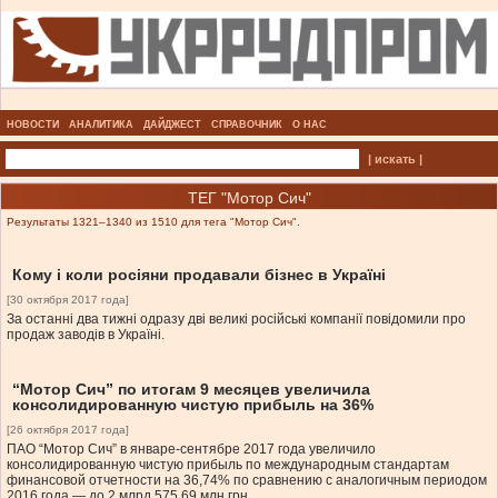
НОВОСТИ
АНАЛИТИКА
ДАЙДЖЕСТ
СПРАВОЧНИК
О НАС
| искать |
ТЕГ "Мотор Сич"
Результаты 1321–1340 из 1510 для тега "Мотор Сич".
Кому і коли росіяни продавали бізнес в Україні
[30 октября 2017 года]
За останні два тижні одразу дві великі російські компанії повідомили про
продаж заводів в Україні.
“Мотор Сич” по итогам 9 месяцев увеличила
консолидированную чистую прибыль на 36%
[26 октября 2017 года]
ПАО “Мотор Сич” в январе-сентябре 2017 года увеличило
консолидированную чистую прибыль по международным стандартам
финансовой отчетности на 36,74% по сравнению с аналогичным периодом
2016 года — до 2 млрд 575,69 млн грн