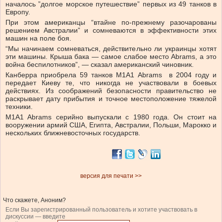
началось ”долгое морское путешествие” первых из 49 танков в
Европу.
При этом американцы “втайне по-прежнему разочарованы
решением Австралии” и сомневаются в эффективности этих
машин на поле боя.
“Мы начинаем сомневаться, действительно ли украинцы хотят
эти машины. Крыша бака — самое слабое место Abrams, а это
война беспилотников”, — сказал американский чиновник.
Канберра приобрела 59 танков M1A1 Abrams в 2004 году и
передает Киеву те, что никогда не участвовали в боевых
действиях. Из соображений безопасности правительство не
раскрывает дату прибытия и точное местоположение тяжелой
техники.
M1A1 Abrams серийно выпускали с 1980 года. Он стоит на
вооружении армий США, Египта, Австралии, Польши, Марокко и
нескольких ближневосточных государств.
версия для печати >>
Что скажете, Аноним?
Если Вы зарегистрированный пользователь и хотите участвовать в
дискуссии — введите