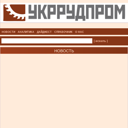
НОВОСТИ
АНАЛИТИКА
ДАЙДЖЕСТ
СПРАВОЧНИК
О НАС
| искать |
НОВОСТЬ