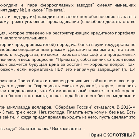
а-холдинг и “пара ферросплавных заводов” сменят нынешних
нят дыру №1 в кассе “Привата”.
ты и ряд других) находится в залоге под обеспечение выплат в
ому грозят уголовное преследование (способное достать его во
дия, которое отведено на реструктуризацию кредитного портфеля
ет налогоплательщиков.
вторник предпринимателей) передача банка в руки государства не
езнейшим операционным рискам. Достаточно вспомнить, что та же
нность государства, не может работать без софта и программных
лючено, и весь процессинг “Привата”), собственник которой вовсе
кой окажется будущая цена за хостинг — хороший вопрос. Как,
убежом, если нормативка НБУ это напрямую запрещает (п. 1.4
ализации Приватбанка и наконец решившись зайти в него, все еще
дь это даже не “скрещивать ежика с удавом”, скорее, поженить
сли предположить, что Антимонопольный комитет в этой стране
в банковского рынка, то как тогда быть с его бизнес-моделью и
три миллиарда долларов. “Сбербанк России” отказался. В 2016-м
тыс. грн с носа. Нет, господа. Платить есть кому и без нас. Есть
зайти. И когда придет время выходить из него, пусть сделает это
 выходе”. Золотые слова! Всех касается…
Юрий СКОЛОТЯНЫЙ