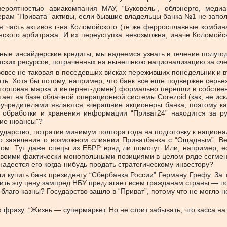
вероятностью авиакомпания МАУ, “Буковель”, облэнерго, меди
ерам “Привата” активы, если бывшие владельцы банка №1 не запол
я часть активов г-на Коломойского (те же ферросплавные комбина
ского арбитража. И их переуступка невозможна, иначе Коломойск
ные инсайдерские кредиты, мы надеемся узнать в течение полуго
антских ресурсов, потраченных на нынешнюю национализацию за сч
вовсе не таковая в поседевших висках переживших понедельник и 
ать. Хотя бы потому, например, что банк все еще подвержен серь
и торговая марка и интернет-домен) формально перешли в собстве
тает на базе облачной операционной системы Corezoid (как, не иск
соучредителями являются вчерашние акционеры банка, поэтому ка
ма обработки и хранения информации “Приват24” находится за р
кие нюансы”?
осударство, потратив минимум полтора года на подготовку к национ
ько заявления о возможном слиянии Приватбанка с “Ощадным”. Ве
ном. Тут даже спецы из ЕБРР вряд ли помогут. Или, например, е
своими фактически монопольными позициями в целом ряде сегменто
надеется его когда-нибудь продать стратегическому инвестору?
ли купить банк президенту “Сбербанка России” Герману Грефу. За 
ть эту цену зампред НБУ предлагает всем гражданам страны — по 3 
лаго казны? Государство зашло в “Приват”, потому что не могло не 
фразу: “Жизнь — супермаркет. Но не стоит забывать, что касса на