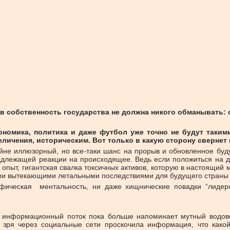
в собственность государства не должна никого обманывать: 
ономика, политика и даже футбол уже точно не будут таким
еличения, историческим. Вот только в какую сторону сверне
айне иллюзорный, но все-таки шанс на прорыв и обновленное буд
адлежащей реакции на происходящее. Ведь если положиться на до
й опыт, гигантская свалка токсичных активов, которую в настоящи
еми вытекающими летальными последствиями для будущего страны
фическая ментальность, ни даже хищнические повадки “лидеров
нформационный поток пока больше напоминает мутный водовор
 зря через социальные сети проскочила информация, что како