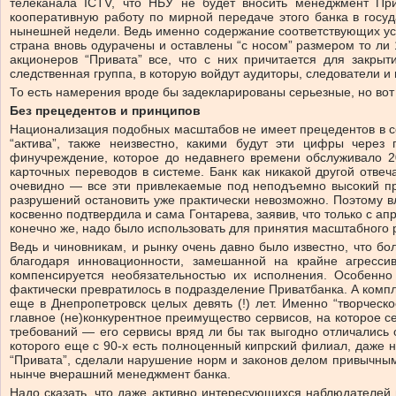
телеканала ICTV, что НБУ не будет вносить менеджмент При
кооперативную работу по мирной передаче этого банка в госуда
нынешней недели. Ведь именно содержание соответствующих усло
страна вновь одурачены и оставлены “с носом” размером то ли 
акционеров “Привата” все, что с них причитается для закр
следственная группа, в которую войдут аудиторы, следователи 
То есть намерения вроде бы задекларированы серьезные, но вот 
Без прецедентов и принципов
Национализация подобных масштабов не имеет прецедентов в со
“актива”, также неизвестно, какими будут эти цифры через
финучреждение, которое до недавнего времени обслуживало 20
карточных переводов в системе. Банк как никакой другой отве
очевидно — все эти привлекаемые под неподъемно высокий пр
разрушений остановить уже практически невозможно. Поэтому вл
косвенно подтвердила и сама Гонтарева, заявив, что только с ап
конечно же, надо было использовать для принятия масштабного р
Ведь и чиновникам, и рынку очень давно было известно, что бо
благодаря инновационности, замешанной на крайне агрессив
компенсируется необязательностью их исполнения. Особенно
фактически превратилось в подразделение Приватбанка. А компл
еще в Днепропетровск целых девять (!) лет. Именно “творческ
главное (не)конкурентное преимущество сервисов, на которое 
требований — его сервисы вряд ли бы так выгодно отличались о
которого еще с 90-х есть полноценный кипрский филиал, даже н
“Привата”, сделали нарушение норм и законов делом привычным
нынче вчерашний менеджмент банка.
Надо сказать, что даже активно интересующихся наблюдателе