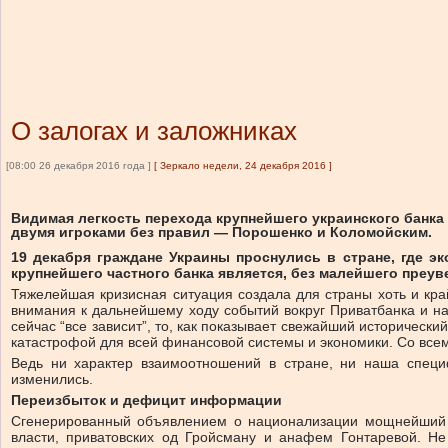
О залогах и заложниках
[08:00 26 декабря 2016 года ]
[
Зеркало недели, 24 декабря 2016
]
Видимая легкость перехода крупнейшего украинского банка 
двумя игроками без правил — Порошенко и Коломойским.
19 декабря граждане Украины проснулись в стране, где эк
крупнейшего частного банка является, без малейшего преув
Тяжелейшая кризисная ситуация создала для страны хоть и кр
внимания к дальнейшему ходу событий вокруг Приватбанка и н
сейчас “все зависит”, то, как показывает свежайший исторически
катастрофой для всей финансовой системы и экономики. Со вс
Ведь ни характер взаимоотношений в стране, ни наша специ
изменились.
Переизбыток и дефицит информации
Сгенерированный объявлением о национализации мощнейший и
власти, приватовских од Гройсману и анафем Гонтаревой. Не