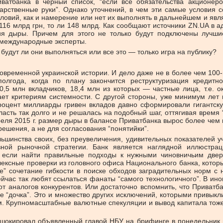
ватбанка в черный список, “если все обязательства акционер
рственные руки”. Однако уточнений, в чем эти самые условия со
вий, как и намерение или нет их выполнять в дальнейшем и явля
116 млрд грн, то ли 148 млрд. Как сообщают источники ZN.UA в а
ытия дыры. Причем для этого не только будут подключены лучш
и международные эксперты.
будут ли они выполняться или все это — только игра на публику?
временной украинской истории. И дело даже не в более чем 100
 полгода, когда по плану закончится реструктуризация кредит
,5 млн вкладчиков, 18,4 млн из которых — частные лица, т.е.
чает критериям системности. С другой стороны, уже минимум лет
оцент миллиарды гривен вкладов давно сформировали гигантск
асть так долго и не решалась на подобный шаг, оттягивая время 
реля 2015 г. размер дыры в балансе Приватбанка вырос более чем 
ешения, а не для согласования “понятийки”.
льшинства своих, без преувеличения, удивительных показателей у
ной рыночной стратегии. Банк является наглядной иллюстрац
 если найти правильные подходы к нужными чиновничьим двер
ексные проверки из головного офиса Национального банка, которы
ое” сочетание гибкости в поиске обходов заградительных норм 
сейчас так любят ссылаться фанаты “самого технологичного”. В и
т аналогов конкурентов. Или достаточно вспомнить, что Приватб
е “дочка”. Это и множество других исключений, которыми привыкл
. Крупномасштабные валютные спекуляции и вывод капитала тоже 
й шокировал объявленный главой НБУ на брифинге в понедельник