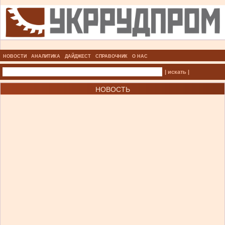
НОВОСТИ
АНАЛИТИКА
ДАЙДЖЕСТ
СПРАВОЧНИК
О НАС
| искать |
НОВОСТЬ