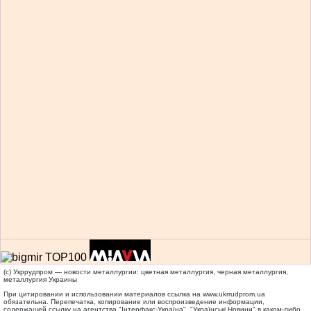
(c) Укррудпром — новости металлургии: цветная металлургия, черная металлургия,
металлургия Украины
При цитировании и использовании материалов ссылка на
www.ukrrudprom.ua
обязательна. Перепечатка, копирование или воспроизведение информации,
содержащей ссылку на агентства "Iнтерфакс-Україна", "Українськi Новини" в каком-либо