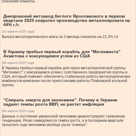
спасению планеты
Днепровский метзавод беглого Ярославского в первом
квартале 2025 сократил производство металлопроката на
44% г./г.
[10 апреля 2025 года]
Выпуск металлургического кокса за 3 месяца снизился на 21,3% г./г.
В Украину прибыл первый корабль для “Метинвеста”
Ахметова с коксующимся углем из США
[08 апреля 2025 года]
В Украину прибыл первый корабль для горно-металлургической группы
“Метинвест” с коксующимся углем с собственного предприятия группы в
США, который поможет обеспечить стабильную работу металлургических
комбинатов компании после приостановки работы Покровской угольной
группы
“Спираль смерти для экономики”. Почему в Украине
падают темпы роста ВВП, но растет инфляция
[08 апреля 2025 года]
Данные о состоянии украинской экономики демонстрируют тревожную
тенденцию. Резко замедляются темпы роста, а в последнем квартале
прошлого года экономика вообще ушла “в минус”.