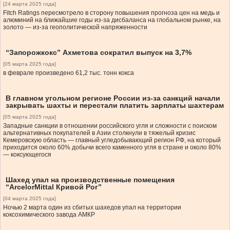
[24 марта 2025 года]
Fitch Ratings пересмотрело в сторону повышения прогноза цен на медь и
алюминий на ближайшие годы из-за дисбаланса на глобальном рынке, на
золото — из-за геополитической напряженности
“Запорожкокс” Ахметова сократил выпуск на 3,7%
[05 марта 2025 года]
в феврале произведено 61,2 тыс. тонн кокса
В главном угольном регионе России из-за санкций начали
закрывать шахты и перестали платить зарплаты шахтерам
[05 марта 2025 года]
Западные санкции в отношении российского угля и сложности с поиском
альтернативных покупателей в Азии столкнули в тяжелый кризис
Кемеровскую область — главный угледобывающий регион РФ, на который
приходится около 60% добычи всего каменного угля в стране и около 80%
— коксующегося
Шахед упал на производственные помещения
“ArcelorMittal Кривой Рог”
[04 марта 2025 года]
Ночью 2 марта один из сбитых шахедов упал на территории
коксохимического завода АМКР