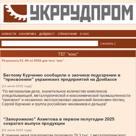
НОВОСТИ
АНАЛИТИКА
ДАЙДЖЕСТ
СПРАВОЧНИК
О НАС
| искать |
ТЕГ "кокс"
Результаты 61–80 из 6558 для тега "кокс".
Беглому Курченко сообщили о заочном подозрении в
“присвоении” украинских предприятий на Донбассе
[12 июля 2025 года]
“По материалам дела, значительное количество комплексов
угледобывающей, металлургической и коксохимической промышленности
“присвоил” и незаконно эксплуатировал украинский бизнесмен-беглец
Сергей Курченко и группа российских чиновников и дельцов”
“Запорожкокс” Ахметова в первом полугодии 2025
сократил выпуск продукции
[03 июля 2025 года]
В течение июня предприятие произвело 76,3 тыс. т металлургического