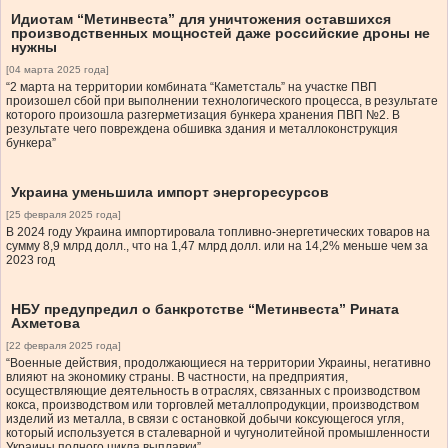
Идиотам “Метинвеста” для уничтожения оставшихся
производственных мощностей даже российские дроны не
нужны
[04 марта 2025 года]
“2 марта на территории комбината “Каметсталь” на участке ПВП
произошел сбой при выполнении технологического процесса, в результате
которого произошла разгерметизация бункера хранения ПВП №2. В
результате чего повреждена обшивка здания и металлоконструкция
бункера”
Украина уменьшила импорт энергоресурсов
[25 февраля 2025 года]
В 2024 году Украина импортировала топливно-энергетических товаров на
сумму 8,9 млрд долл., что на 1,47 млрд долл. или на 14,2% меньше чем за
2023 год
НБУ предупредил о банкротстве “Метинвеста” Рината
Ахметова
[22 февраля 2025 года]
“Военные действия, продолжающиеся на территории Украины, негативно
влияют на экономику страны. В частности, на предприятия,
осуществляющие деятельность в отраслях, связанных с производством
кокса, производством или торговлей металлопродукции, производством
изделий из металла, в связи с остановкой добычи коксующегося угля,
который используется в сталеварной и чугунолитейной промышленности
Украины полного цикла выплавки”