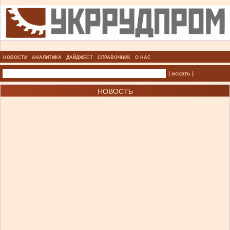
НОВОСТИ
АНАЛИТИКА
ДАЙДЖЕСТ
СПРАВОЧНИК
О НАС
| искать |
НОВОСТЬ