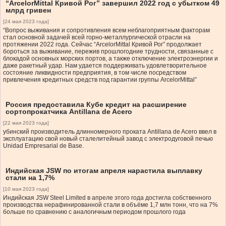
“ArcelorMittal Кривой Рог” завершил 2022 год с убытком 49
млрд гривен
[24 мая 2023 года]
“Вопрос выживания и сопротивления всем неблагоприятным факторам
стал основной задачей всей горно-металлургической отрасли на
протяжении 2022 года. Сейчас “ArcelorMittal Кривой Рог” продолжает
бороться за выживание, пережив прошлогодние трудности, связанные с
блокадой основных морских портов, а также отключение электроэнергии и
даже ракетный удар. Нам удается поддерживать удовлетворительное
состояние ликвидности предприятия, в том числе посредством
привлечения кредитных средств под гарантии группы ArcelorMittal”
Россия предоставила Кубе кредит на расширение
сортопрокатчика Antillana de Acero
[22 мая 2023 года]
убинский производитель длинномерного проката Antillana de Acero ввел в
эксплуатацию свой новый сталелитейный завод с электродуговой печью
Unidad Empresarial de Base.
Индийская JSW по итогам апреля нарастила выплавку
стали на 1,7%
[10 мая 2023 года]
Индийская JSW Steel Limited в апреле этого года достигла собственного
производства нерафинированной стали в объёме 1,7 млн тонн, что на 7%
больше по сравнению с аналогичным периодом прошлого года