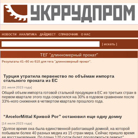
НОВОСТИ
АНАЛИТИКА
ДАЙДЖЕСТ
СПРАВОЧНИК
О НАС
| искать |
ТЕГ "длинномерный прокат"
Результаты 41–60 из 610 для тега "длинномерный прокат".
Турция утратила первенство по объёмам импорта
стального проката из ЕС
[31 июля 2023 года]
Общий объем импорта готовой стальной продукции в ЕС из третьих стран в
первом квартале этого года сократился на 30% в годовом сравнении после
33%-ного снижения в четвертом квартале прошлого года.
“ArcelorMittal Кривой Рог” остановил еще одну домну
[14 июля 2023 года]
“Долгое время она была единственной работающей домной, на которой
побывали более 40 разных медиа из 15 стран мира. Сейчас пришло время
ее восстановления. По плану 120 суток будет продолжаться ремонт”