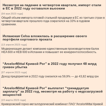
Несмотря на падение в четвертом квартале, импорт стали
в ЕС в 2022 году оставался высоким
[04 мая 2023 года]
Общий объем импорта готовой стальной продукции в ЕС из третьих стран в
четвертом квартале прошлого года сократился на 33% в годовом
сравнении.
Испанская Celsa вложилась в расширение своего
портфеля сортового проката
[13 апреля 2023 года]
Модернизация делает компанию единственным производителем балок
HEA 600 и HEB 600 в Испании и повышает ее конкурентоспособность.
“ArcelorMittal Кривой Рог” в 2022 году получил 48 млрд
гривен убытка
[07 апреля 2023 года]
Доход предприятия в 2022 году снизился на 59,9% — до 43,82 млрд грн
“ArcelorMittal Кривой Рог” выплатит “тринадцатую
зарплату” за 2022 год, несмотря на работу с недозагрузкой
мощностей
[15 марта 2023 года]
Криворожский горно-металлургический комбинат ПАО “ArcelorMittal Кривой