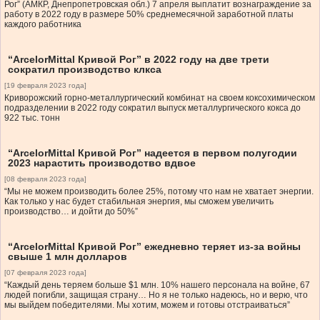
Рог” (АМКР, Днепропетровская обл.) 7 апреля выплатит вознаграждение за
работу в 2022 году в размере 50% среднемесячной заработной платы
каждого работника
“ArcelorMittal Кривой Рог” в 2022 году на две трети
сократил производство клкса
[19 февраля 2023 года]
Криворожский горно-металлургический комбинат на своем коксохимическом
подразделении в 2022 году сократил выпуск металлургического кокса до
922 тыс. тонн
“ArcelorMittal Кривой Рог” надеется в первом полугодии
2023 нарастить производство вдвое
[08 февраля 2023 года]
“Мы не можем производить более 25%, потому что нам не хватает энергии.
Как только у нас будет стабильная энергия, мы сможем увеличить
производство… и дойти до 50%”
“ArcelorMittal Кривой Рог” ежедневно теряет из-за войны
свыше 1 млн долларов
[07 февраля 2023 года]
“Каждый день теряем больше $1 млн. 10% нашего персонала на войне, 67
людей погибли, защищая страну… Но я не только надеюсь, но и верю, что
мы выйдем победителями. Мы хотим, можем и готовы отстраиваться”