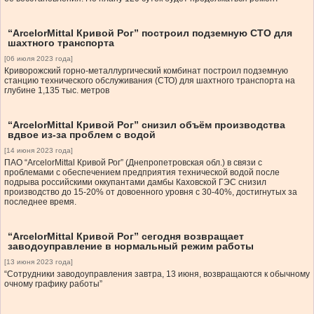
“ArcelorMittal Кривой Рог” построил подземную СТО для
шахтного транспорта
[06 июля 2023 года]
Криворожский горно-металлургический комбинат построил подземную
станцию технического обслуживания (СТО) для шахтного транспорта на
глубине 1,135 тыс. метров
“ArcelorMittal Кривой Рог” снизил объём производства
вдвое из-за проблем с водой
[14 июня 2023 года]
ПАО “ArcelorMittal Кривой Рог” (Днепропетровская обл.) в связи с
проблемами с обеспечением предприятия технической водой после
подрыва российскими оккупантами дамбы Каховской ГЭС снизил
производство до 15-20% от довоенного уровня с 30-40%, достигнутых за
последнее время.
“ArcelorMittal Кривой Рог” сегодня возвращает
заводоуправление в нормальный режим работы
[13 июня 2023 года]
“Сотрудники заводоуправления завтра, 13 июня, возвращаются к обычному
очному графику работы”