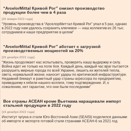
“ArcelorMittal Кривой Рог” снизил производство
продукции более чем в 4 раза
[20 января 2023 года]
“Уровень производства в “АрселорМиттал Кривой Рог” упал в 5 раз, однако
в 2022 году нам удалось сохранить ключевое — наш коллектив из 26 тыс.
сотрудников и наше предприятие в целом”
“ArcelorMittal Кривой Рог” аботает с загрузкой
производственных мощностей на 20%
[26 декабря 2022 года]
“Жизнь продолжает нас испытывать, проверять нашу выдержку и силу.
Война идет не только на поле боя. Каждый день, каждый час враг пытается
разрушить мирные города по всей Украине, лишить их жителей тепла,
света, нормальной жизни, наносит удары по критической инфраструктуре.
Недавний блекаут и ракетный удар страны-агрессора по предприятию,
приведшему к гибели нашего коллеги, тому подтверждение. И, к
сожалению, нет гарантии, что они были последними”
Все страны АСЕАН кроме Вьетнама наращивали импорт
стальной продукции в 2022 году
[19 декабря 2022 года]
Институт чугуна и стали Юго-Восточной Азии (SEAISI) поделился данными
об импорте и экспорте готовой стали странами АСЕАН-6 за 2021 год.