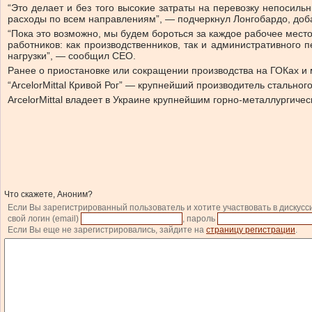
“Это делает и без того высокие затраты на перевозку непосил
расходы по всем направлениям”, — подчеркнул Лонгобардо, доба
“Пока это возможно, мы будем бороться за каждое рабочее мест
работников: как производственников, так и административного 
нагрузки”, — сообщил СЕО.
Ранее о приостановке или сокращении производства на ГОКах и
“ArcelorMittal Кривой Рог” — крупнейший производитель стальног
ArcelorMittal владеет в Украине крупнейшим горно-металлургическ
Что скажете, Аноним?
Если Вы зарегистрированный пользователь и хотите участвовать в дискусс
свой логин (email)
, пароль
Если Вы еще не зарегистрировались, зайдите на
страницу регистрации
.