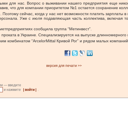
ьными для нас. Вопрос о выживании нашего предприятия еще нико
вив, что для компании приоритетом №1 остается сохранение колл
о. Поэтому сейчас, когда у нас нет возможности платить зарплаты
персонала. Уже с июля подавляющая часть коллектива, включая т
 метпредприятиях сообщила группа “Метинвест”.
о проката в Украине. Специализируется на выпуске длинномерного п
им комбинатом “ArcelorMittal Кривой Рог” и рядом малых компаний, 
версия для печати >>
ии — введите
и нажмите
| войти |
.