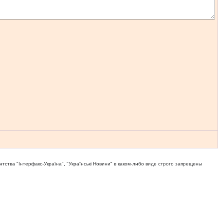
тва "Iнтерфакс-Україна", "Українськi Новини" в каком-либо виде строго запрещены