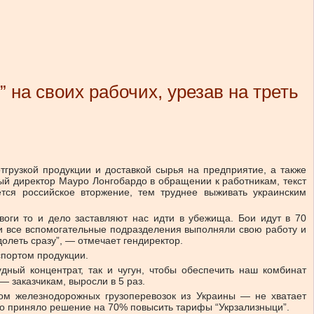
 на своих рабочих, урезав на треть
отгрузкой продукции и доставкой сырья на предприятие, а также
ный директор Мауро Лонгобардо в обращении к работникам, текст
тся российское вторжение, тем труднее выживать украинским
оги то и дело заставляют нас идти в убежища. Бои идут в 70
, и все вспомогательные подразделения выполняли свою работу и
олеть сразу”, — отмечает гендиректор.
спортом продукции.
дный концентрат, так и чугун, чтобы обеспечить наш комбинат
— заказчикам, выросли в 5 раз.
ом железнодорожных грузоперевозок из Украины — не хватает
во приняло решение на 70% повысить тарифы “Укрзализныци”.