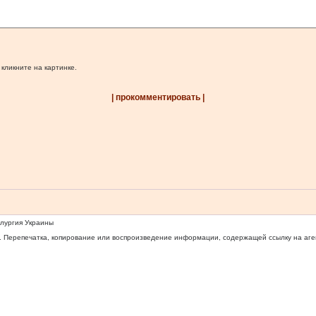
 кликните на картинке.
| прокомментировать |
ллургия Украины
 Перепечатка, копирование или воспроизведение информации, содержащей ссылку на агентс