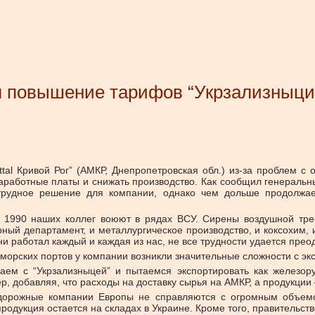
ил повышение тарифов “Укрзализныци”
tal Кривой Рог” (АМКР, Днепропетровская обл.) из-за проблем с 
заработные платы и снижать производство. Как сообщил генераль
 трудное решение для компании, однако чем дольше продолжае
1990 наших коллег воюют в рядах ВСУ. Сирены воздушной трев
горный департамент, и металлургическое производство, и коксохим
и работал каждый и каждая из нас, не все трудности удается преод
оморских портов у компании возникли значительные сложности с эк
аем с “Укрзализныцей” и пытаемся экспортировать как железору
, добавляя, что расходы на доставку сырья на АМКР, а продукции 
одорожные компании Европы не справляются с огромным объем
дукция остается на складах в Украине. Кроме того, правительст