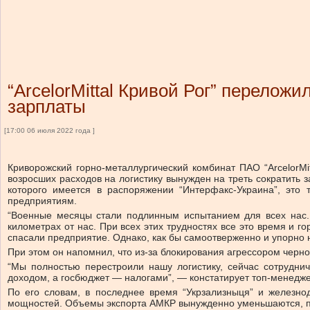
“ArcelorMittal Кривой Рог” перелож
зарплаты
[17:00 06 июля 2022 года ]
Криворожский горно-металлургический комбинат ПАО “ArcelorMit
возросших расходов на логистику вынужден на треть сократить 
которого имеется в распоряжении “Интерфакс-Украина”, это
предприятиям.
“Военные месяцы стали подлинным испытанием для всех нас. 
километрах от нас. При всех этих трудностях все это время и 
спасали предприятие. Однако, как бы самоотверженно и упорно н
При этом он напомнил, что из-за блокирования агрессором черн
“Мы полностью перестроили нашу логистику, сейчас сотруднич
доходом, а госбюджет — налогами”, — констатирует топ-менеджер
По его словам, в последнее время “Укрзализныця” и железн
мощностей. Объемы экспорта АМКР вынужденно уменьшаются, про