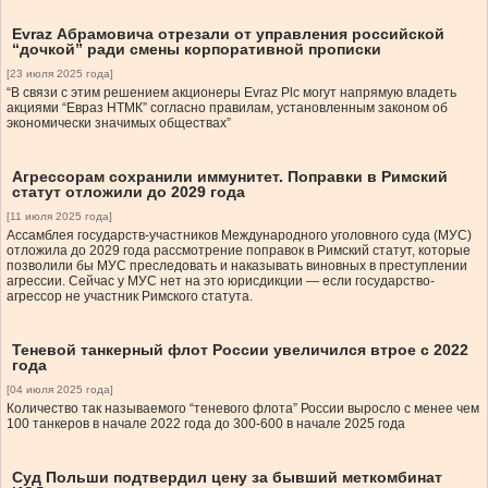
Evraz Абрамовича отрезали от управления российской
“дочкой” ради смены корпоративной прописки
[23 июля 2025 года]
“В связи с этим решением акционеры Evraz Plc могут напрямую владеть
акциями “Евраз НТМК” согласно правилам, установленным законом об
экономически значимых обществах”
Агрессорам сохранили иммунитет. Поправки в Римский
статут отложили до 2029 года
[11 июля 2025 года]
Ассамблея государств-участников Международного уголовного суда (МУС)
отложила до 2029 года рассмотрение поправок в Римский статут, которые
позволили бы МУС преследовать и наказывать виновных в преступлении
агрессии. Сейчас у МУС нет на это юрисдикции — если государство-
агрессор не участник Римского статута.
Теневой танкерный флот России увеличился втрое с 2022
года
[04 июля 2025 года]
Количество так называемого “теневого флота” России выросло с менее чем
100 танкеров в начале 2022 года до 300-600 в начале 2025 года
Суд Польши подтвердил цену за бывший меткомбинат