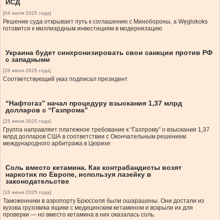
ИСД
[04 июля 2025 года]
Решение суда открывает путь к соглашению с Минобороны, а Węglokoks
готовится к миллиардным инвестициям в модернизацию
Украина будет синхронизировать свои санкции против РФ
с западными
[28 июня 2025 года]
Соответствующий указ подписал президент
“Нафтогаз” начал процедуру взыскания 1,37 млрд
долларов с “Газпрома”
[25 июня 2025 года]
Группа направляет платежное требование к “Газпрому” о взыскании 1,37
млрд долларов США в соответствии с Окончательным решением
международного арбитража в Цюрихе
Соль вместо кетамина. Как контрабандисты возят
наркотик по Европе, используя лазейку в
законодательстве
[16 июня 2025 года]
Таможенники в аэропорту Брюсселя были ошарашены. Они достали из
кузова грузовика ящики с медицинским кетамином и вскрыли их для
проверки — но вместо кетамина в них оказалась соль.