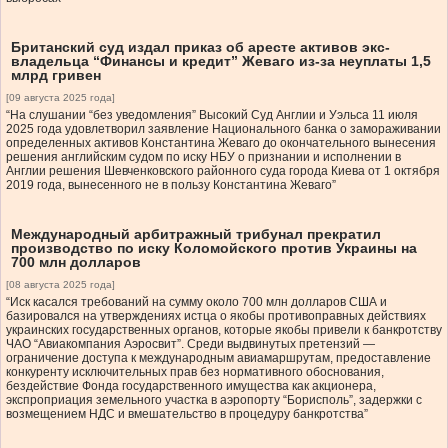
Британский суд издал приказ об аресте активов экс-
владельца “Финансы и кредит” Жеваго из-за неуплаты 1,5
млрд гривен
[09 августа 2025 года]
“На слушании “без уведомления” Высокий Суд Англии и Уэльса 11 июля
2025 года удовлетворил заявление Национального банка о замораживании
определенных активов Константина Жеваго до окончательного вынесения
решения английским судом по иску НБУ о признании и исполнении в
Англии решения Шевченковского районного суда города Киева от 1 октября
2019 года, вынесенного не в пользу Константина Жеваго”
Международный арбитражный трибунал прекратил
производство по иску Коломойского против Украины на
700 млн долларов
[08 августа 2025 года]
“Иск касался требований на сумму около 700 млн долларов США и
базировался на утверждениях истца о якобы противоправных действиях
украинских государственных органов, которые якобы привели к банкротству
ЧАО “Авиакомпания Аэросвит”. Среди выдвинутых претензий —
ограничение доступа к международным авиамаршрутам, предоставление
конкуренту исключительных прав без нормативного обоснования,
бездействие Фонда государственного имущества как акционера,
экспроприация земельного участка в аэропорту “Борисполь”, задержки с
возмещением НДС и вмешательство в процедуру банкротства”