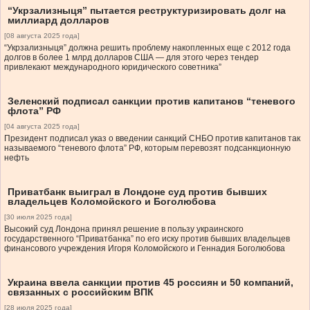
“Укрзализныця” пытается реструктуризировать долг на
миллиард долларов
[08 августа 2025 года]
“Укрзализныця” должна решить проблему накопленных еще с 2012 года
долгов в более 1 млрд долларов США — для этого через тендер
привлекают международного юридического советника”
Зеленский подписал санкции против капитанов “теневого
флота” РФ
[04 августа 2025 года]
Президент подписал указ о введении санкций СНБО против капитанов так
называемого “теневого флота” РФ, которым перевозят подсанкционную
нефть
Приватбанк выиграл в Лондоне суд против бывших
владельцев Коломойского и Боголюбова
[30 июля 2025 года]
Высокий суд Лондона принял решение в пользу украинского
государственного “Приватбанка” по его иску против бывших владельцев
финансового учреждения Игоря Коломойского и Геннадия Боголюбова
Украина ввела санкции против 45 россиян и 50 компаний,
связанных с российским ВПК
[28 июля 2025 года]