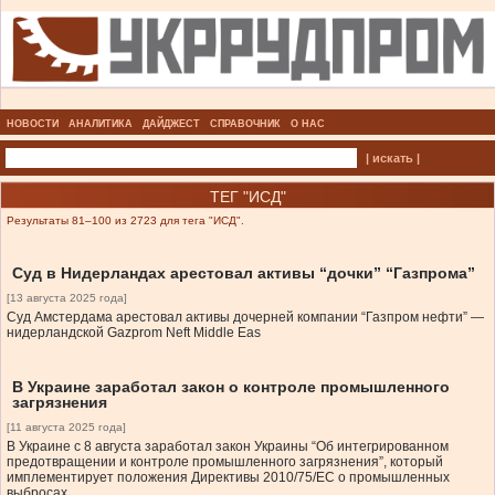
НОВОСТИ
АНАЛИТИКА
ДАЙДЖЕСТ
СПРАВОЧНИК
О НАС
| искать |
ТЕГ "ИСД"
Результаты 81–100 из 2723 для тега "ИСД".
Суд в Нидерландах арестовал активы “дочки” “Газпрома”
[13 августа 2025 года]
Суд Амстердама арестовал активы дочерней компании “Газпром нефти” —
нидерландской Gazprom Neft Middle Eas
В Украине заработал закон о контроле промышленного
загрязнения
[11 августа 2025 года]
В Украине с 8 августа заработал закон Украины “Об интегрированном
предотвращении и контроле промышленного загрязнения”, который
имплементирует положения Директивы 2010/75/ЕС о промышленных
выбросах