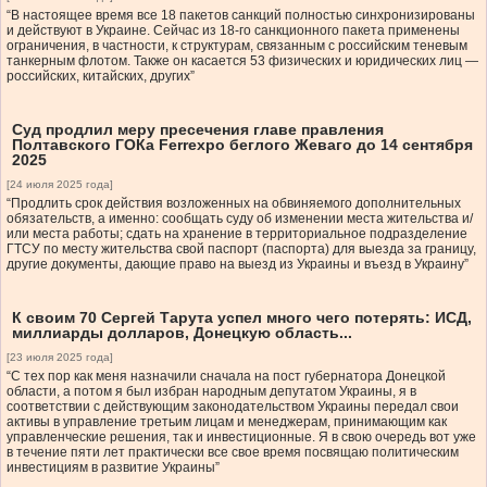
“В настоящее время все 18 пакетов санкций полностью синхронизированы
и действуют в Украине. Сейчас из 18-го санкционного пакета применены
ограничения, в частности, к структурам, связанным с российским теневым
танкерным флотом. Также он касается 53 физических и юридических лиц —
российских, китайских, других”
Суд продлил меру пресечения главе правления
Полтавского ГОКа Ferrexpo беглого Жеваго до 14 сентября
2025
[24 июля 2025 года]
“Продлить срок действия возложенных на обвиняемого дополнительных
обязательств, а именно: сообщать суду об изменении места жительства и/
или места работы; сдать на хранение в территориальное подразделение
ГТСУ по месту жительства свой паспорт (паспорта) для выезда за границу,
другие документы, дающие право на выезд из Украины и въезд в Украину”
К своим 70 Сергей Тарута успел много чего потерять: ИСД,
миллиарды долларов, Донецкую область...
[23 июля 2025 года]
“С тех пор как меня назначили сначала на пост губернатора Донецкой
области, а потом я был избран народным депутатом Украины, я в
соответствии с действующим законодательством Украины передал свои
активы в управление третьим лицам и менеджерам, принимающим как
управленческие решения, так и инвестиционные. Я в свою очередь вот уже
в течение пяти лет практически все свое время посвящаю политическим
инвестициям в развитие Украины”