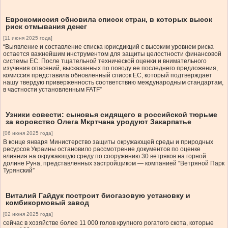
Еврокомиссия обновила список стран, в которых высок
риск отмывания денег
[11 июня 2025 года]
“Выявление и составление списка юрисдикций с высоким уровнем риска
остается важнейшим инструментом для защиты целостности финансовой
системы ЕС. После тщательной технической оценки и внимательного
изучения опасений, высказанных по поводу ее последнего предложения,
комиссия представила обновленный список ЕС, который подтверждает
нашу твердую приверженность соответствию международным стандартам,
в частности установленным FATF”
Узники совести: сыновья сидящего в российской тюрьме
за воровство Олега Мкртчана уродуют Закарпатье
[06 июня 2025 года]
В конце января Министерство защиты окружающей среды и природных
ресурсов Украины остановило рассмотрение документов по оценке
влияния на окружающую среду по сооружению 30 ветряков на горной
долине Руна, представленных застройщиком — компанией “Ветряной Парк
Турянский”
Виталий Гайдук построит биогазовую установку и
комбикормовый завод
[02 июня 2025 года]
сейчас в хозяйстве более 11 000 голов крупного рогатого скота, которые