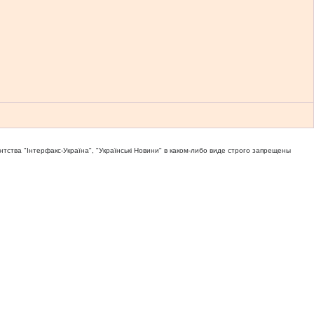
тва "Iнтерфакс-Україна", "Українськi Новини" в каком-либо виде строго запрещены