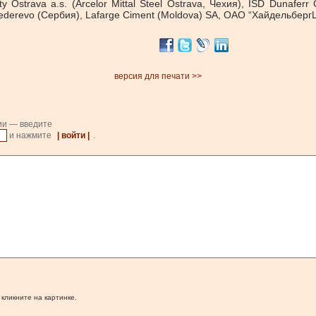
ty Ostrava a.s. (Arcelor Mittal Steel Ostrava, Чехия), ISD Dunaf
ederevo (Сербия), Lafarge Ciment (Moldova) SA, ОАО “Хайдельберг
версия для печати >>
ии — введите
и нажмите
| войти |
.
 кликните на картинке.