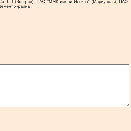
err Co. Ltd (Венгрия), ПАО “ММК имени Ильича” (Мариуполь), ПАО
Цемент Украина”.