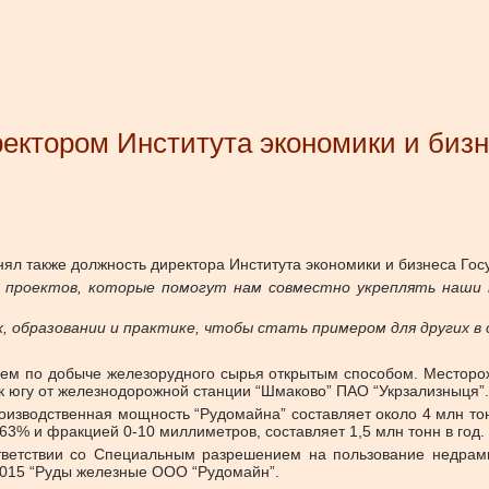
ектором Института экономики и бизн
ял также должность директора Института экономики и бизнеса Гос
 проектов, которые помогут нам совместно укреплять наши 
 образовании и практике, чтобы стать примером для других в с
ием по добыче железорудного сырья открытым способом. Местор
 к югу от железнодорожной станции “Шмаково” ПAO “Укрзализныця”.
оизводственная мощность “Рудомайна” составляет около 4 млн тон
63% и фракцией 0-10 миллиметров, составляет 1,5 млн тонн в год.
тветствии со Специальным разрешением на пользование недрами
 2015 “Руды железные ООО “Рудомайн”.