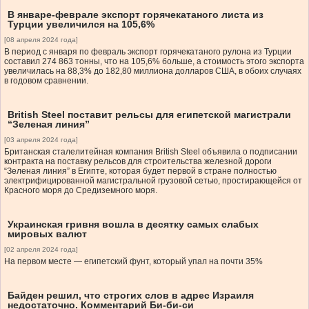
В январе-феврале экспорт горячекатаного листа из
Турции увеличился на 105,6%
[08 апреля 2024 года]
В период с января по февраль экспорт горячекатаного рулона из Турции
составил 274 863 тонны, что на 105,6% больше, а стоимость этого экспорта
увеличилась на 88,3% до 182,80 миллиона долларов США, в обоих случаях
в годовом сравнении.
British Steel поставит рельсы для египетской магистрали
“Зеленая линия”
[03 апреля 2024 года]
Британская сталелитейная компания British Steel объявила о подписании
контракта на поставку рельсов для строительства железной дороги
“Зеленая линия” в Египте, которая будет первой в стране полностью
электрифицированной магистральной грузовой сетью, простирающейся от
Красного моря до Средиземного моря.
Украинская гривня вошла в десятку самых слабых
мировых валют
[02 апреля 2024 года]
На первом месте — египетский фунт, который упал на почти 35%
Байден решил, что строгих слов в адрес Израиля
недостаточно. Комментарий Би-би-си