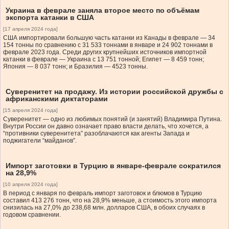
Украина в феврале заняла второе место по объёмам
экспорта катанки в США
[17 апреля 2024 года]
США импортировали большую часть катанки из Канады в феврале — 34
154 тонны по сравнению с 31 533 тоннами в январе и 24 902 тоннами в
феврале 2023 года. Среди других крупнейших источников импортной
катанки в феврале — Украина с 13 751 тонной; Египет — 8 459 тонн;
Япония — 8 037 тонн; и Бразилия — 4523 тонны.
Суверенитет на продажу. Из истории российской дружбы с
африканскими диктаторами
[15 апреля 2024 года]
Суверенитет — одно из любимых понятий (и занятий) Владимира Путина.
Внутри России он давно означает право власти делать, что хочется, а
“противники суверенитета” разоблачаются как агенты Запада и
поджигатели “майданов”.
Импорт заготовки в Турцию в январе-феврале сократился
на 28,9%
[10 апреля 2024 года]
В период с января по февраль импорт заготовок и блюмов в Турцию
составил 413 276 тонн, что на 28,9% меньше, а стоимость этого импорта
снизилась на 27,0% до 238,68 млн. долларов США, в обоих случаях в
годовом сравнении.