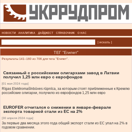
НОВОСТИ
АНАЛИТИКА
ДАЙДЖЕСТ
СПРАВОЧНИК
О НАС
| искать |
ТЕГ "Египет"
Результаты 141–160 из 706 для тега "Египет".
Связанный с российскими олигархами завод в Латвии
получил 1,25 млн евро с еврофондов
[01 мая 2024 года]
Rīgas Elektromašīnbūves rūpnīca, за которым стоят приближенные к Кремлю
российские олигархи, получило из еврофондов 1,25 млн евро
EUROFER отчитался о снижении в январе-феврале
экспорта товарной стали из ЕС на 2%
[30 апреля 2024 года]
За первые два месяца этого года общий экспорт стали из ЕС упал на 2% в
годовом сравнении.