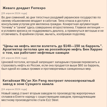
Жеваго доедает Ferrexpo
[28 апреля 2024 года]
Во дни сомнений, во дни тягостных раздумий украинское государство по
своему обыкновению впадает в саботаж. Типа отказа в доступе к
консульским услугам для миллиона граждан. Конкретная аргументация
“почему” и “зачем” здесь совершенно второстепенна. Главное интенция —
в условиях кризиса не поддерживать диалога, а прикинуться ветошью и не
отсвечивать. В крайнем случае, мычать, изображая подоляку.
“Цены на нефть могли взлететь до $140—150 за баррель”.
Архитектор потолка цен на российскую нефть Бен Харрис
о том, как работают нефтяные санкции
[26 апреля 2024 года]
Ценовой потолок, который запрещает западным странам перевозить и
страховать нефть из России, если она продается выше $60 за баррель,
был одной из самых громких и противоречивых санкционных мер.
Китайская Wu’an Xin Feng построит плоскопрокатный
завод в зоне Суэцкого канала
[24 апреля 2024 года]
Новый завод станет вторым заводом по производству жаропрочных
сплавов в Египте наряду с существующим заводом, принадлежащим
местному производителю стали Ezz Steel.