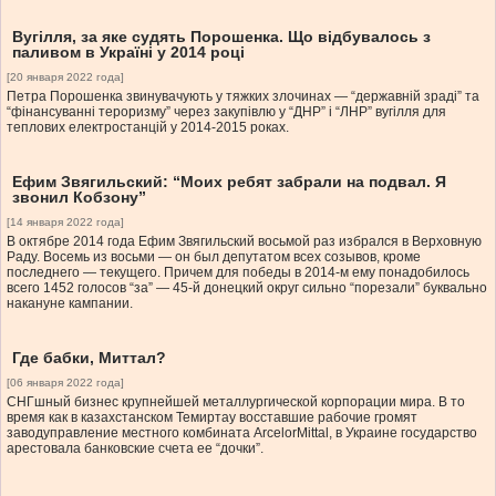
Вугілля, за яке судять Порошенка. Що відбувалось з
паливом в Україні у 2014 році
[20 января 2022 года]
Петра Порошенка звинувачують у тяжких злочинах — “державній зраді” та
“фінансуванні тероризму” через закупівлю у “ДНР” і “ЛНР” вугілля для
теплових електростанцій у 2014-2015 роках.
Ефим Звягильский: “Моих ребят забрали на подвал. Я
звонил Кобзону”
[14 января 2022 года]
В октябре 2014 года Ефим Звягильский восьмой раз избрался в Верховную
Раду. Восемь из восьми — он был депутатом всех созывов, кроме
последнего — текущего. Причем для победы в 2014-м ему понадобилось
всего 1452 голосов “за” — 45-й донецкий округ сильно “порезали” буквально
накануне кампании.
Где бабки, Миттал?
[06 января 2022 года]
СНГшный бизнес крупнейшей металлургической корпорации мира. В то
время как в казахстанском Темиртау восставшие рабочие громят
заводуправление местного комбината ArcelorMittal, в Украине государство
арестовала банковские счета ее “дочки”.