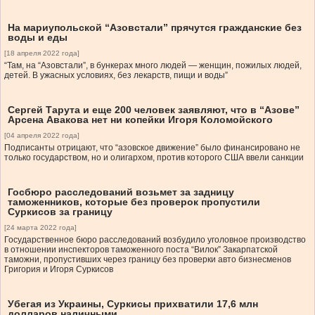
На мариупольской “Азовстали” прячутся гражданские без
воды и еды
[18 апреля 2022 года]
“Там, на “Азовстали”, в бункерах много людей — женщин, пожилых людей,
детей. В ужасных условиях, без лекарств, пищи и воды”
Сергей Тарута и еще 200 человек заявляют, что в “Азове”
Арсена Авакова нет ни копейки Игоря Коломойского
[04 апреля 2022 года]
Подписанты отрицают, что “азовское движение” было финансировано не
только государством, но и олигархом, против которого США ввели санкции
Госбюро расследований возьмет за задницу
таможенников, которые без проверок пропустили
Суркисов за границу
[24 марта 2022 года]
Государственное бюро расследований возбудило уголовное производство
в отношении инспекторов таможенного поста “Вилок” Закарпатской
таможни, пропустивших через границу без проверки авто бизнесменов
Григория и Игоря Суркисов
Убегая из Украины, Суркисы прихватили 17,6 млн
долларов наличными