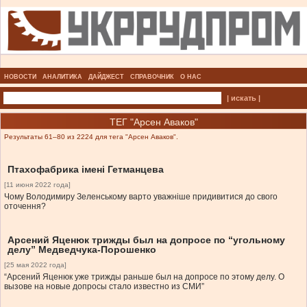
НОВОСТИ
АНАЛИТИКА
ДАЙДЖЕСТ
СПРАВОЧНИК
О НАС
| искать |
ТЕГ "Арсен Аваков"
Результаты 61–80 из 2224 для тега "Арсен Аваков".
Птахофабрика імені Гетманцева
[11 июня 2022 года]
Чому Володимиру Зеленському варто уважніше придивитися до свого
оточення?
Арсений Яценюк трижды был на допросе по “угольному
делу” Медведчука-Порошенко
[25 мая 2022 года]
“Арсений Яценюк уже трижды раньше был на допросе по этому делу. О
вызове на новые допросы стало известно из СМИ”