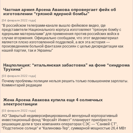
Частная армия Арсена Авакова опровергает фейк об
изготовлении “грязной ядерной бомбы”
[04 февраля 2022 года]
“В российском телеграмм-канале вышло фейковое видео, где
представители Национального корпуса изготовляют “грязную бомбу с
ядерными материалами” для применения против российских войск в
случае вторжения. Официально сообщаем, что этот видеоматериал
является плохо изготовленной подделкой, а вся эта история —
произведением больной фантазии россиян с целью дискредитации как
нашей партии, так и Украины”
Нацполиция: “итальянская забастовка” на фоне “синдрома
Трухина”
[03 февраля 2022 года]
Почему проблемы полиции нельзя решить только повышением зарплаты.
Комментарий редакции
Жена Арсена Авакова купила еще 4 солнечных
электростанции
[03 февраля 2022 года]
АО “Закрытый недиверсифицированный венчурный корпоративный
инвестиционный фонд “Форсайт Инвест” планирует приобрести
решающие доли в трех компаниях-операторах СЭС — “Санвей СТ”,
“Подстепное солнце” и “Калиновка-Тер”, суммарной мощностью 26,4 МВт