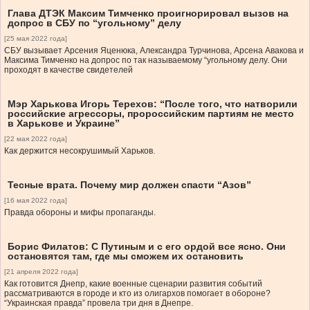
Глава ДТЭК Максим Тимченко проигнорировал вызов на
допрос в СБУ по “угольному” делу
[25 мая 2022 года]
СБУ вызывает Арсения Яценюка, Александра Турчинова, Арсена Авакова и
Максима Тимченко на допрос по так называемому “угольному делу. Они
проходят в качестве свидетелей
Мэр Харькова Игорь Терехов: “После того, что натворили
российские агрессоры, пророссийским партиям не место
в Харькове и Украине”
[22 мая 2022 года]
Как держится несокрушимый Харьков.
Тесные врата. Почему мир должен спасти “Азов”
[16 мая 2022 года]
Правда обороны и мифы пропаганды.
Борис Филатов: С Путиным и с его ордой все ясно. Они
остановятся там, где мы сможем их остановить
[21 апреля 2022 года]
Как готовится Днепр, какие военные сценарии развития событий
рассматриваются в городе и кто из олигархов помогает в обороне?
“Украинская правда” провела три дня в Днепре.