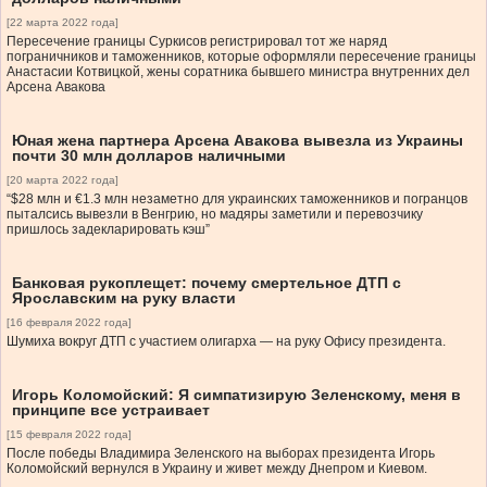
[22 марта 2022 года]
Пересечение границы Суркисов регистрировал тот же наряд
пограничников и таможенников, которые оформляли пересечение границы
Анастасии Котвицкой, жены соратника бывшего министра внутренних дел
Арсена Авакова
Юная жена партнера Арсена Авакова вывезла из Украины
почти 30 млн долларов наличными
[20 марта 2022 года]
“$28 млн и €1.3 млн незаметно для украинских таможенников и погранцов
пыталсись вывезли в Венгрию, но мадяры заметили и перевозчику
пришлось задекларировать кэш”
Банковая рукоплещет: почему смертельное ДТП с
Ярославским на руку власти
[16 февраля 2022 года]
Шумиха вокруг ДТП с участием олигарха — на руку Офису президента.
Игорь Коломойский: Я симпатизирую Зеленскому, меня в
принципе все устраивает
[15 февраля 2022 года]
После победы Владимира Зеленского на выборах президента Игорь
Коломойский вернулся в Украину и живет между Днепром и Киевом.