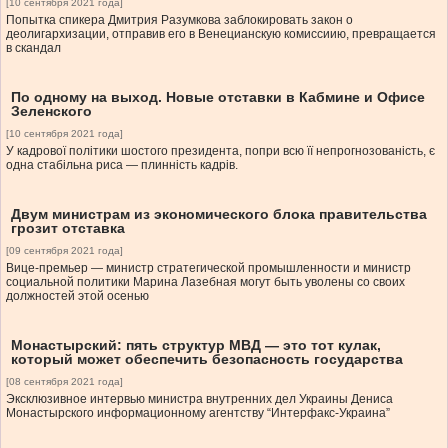
[10 сентября 2021 года]
Попытка спикера Дмитрия Разумкова заблокировать закон о
деолигархизации, отправив его в Венецианскую комиссиию, превращается
в скандал
По одному на выход. Новые отставки в Кабмине и Офисе
Зеленского
[10 сентября 2021 года]
У кадрової політики шостого президента, попри всю її непрогнозованість, є
одна стабільна риса — плинність кадрів.
Двум министрам из экономического блока правительства
грозит отставка
[09 сентября 2021 года]
Вице-премьер — министр стратегической промышленности и министр
социальной политики Марина Лазебная могут быть уволены со своих
должностей этой осенью
Монастырский: пять структур МВД — это тот кулак,
который может обеспечить безопасность государства
[08 сентября 2021 года]
Эксклюзивное интервью министра внутренних дел Украины Дениса
Монастырского информационному агентству “Интерфакс-Украина”