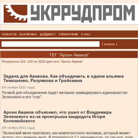
НОВОСТИ
АНАЛИТИКА
ДАЙДЖЕСТ
СПРАВОЧНИК
О НАС
| искать |
ТЕГ "Арсен Аваков"
Результаты 101–120 из 2224 для тега "Арсен Аваков".
Задача для Авакова. Как объединить в одном альянсе
Тимошенко, Разумкова и Гройсмана
[05 ноября 2021 года]
Почвой для объединения будет желание ликвидировать единовластие
Зеленского и его “слуг”.
Арсен Аваков объяснил, что ушел от Владимира
Зеленского из-за проигрыша кандидата Игоря
Коломойского
[05 ноября 2021 года]
“Зеленский меня пригласил, как компетентного человека, который может
делать это сложное дело. Я проработал 2 с лишним года, до тех пор, пока