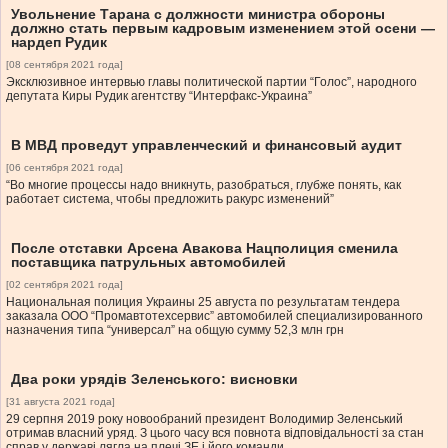
Увольнение Тарана с должности министра обороны
должно стать первым кадровым изменением этой осени —
нардеп Рудик
[08 сентября 2021 года]
Эксклюзивное интервью главы политической партии “Голос”, народного
депутата Киры Рудик агентству “Интерфакс-Украина”
В МВД проведут управленческий и финансовый аудит
[06 сентября 2021 года]
“Во многие процессы надо вникнуть, разобраться, глубже понять, как
работает система, чтобы предложить ракурс изменений”
После отставки Арсена Авакова Нацполиция сменила
поставщика патрульных автомобилей
[02 сентября 2021 года]
Национальная полиция Украины 25 августа по результатам тендера
заказала ООО “Промавтотехсервис” автомобилей специализированного
назначения типа “универсал” на общую сумму 52,3 млн грн
Два роки урядів Зеленського: висновки
[31 августа 2021 года]
29 серпня 2019 року новообраний президент Володимир Зеленський
отримав власний уряд. З цього часу вся повнота відповідальності за стан
справ у державі лягла на плечі ЗЕ і його команди.