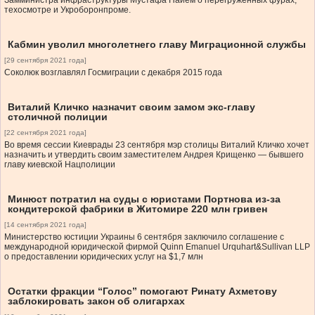
Замминистра инфраструктуры Мустафа Найем о перегруженных фурах,
техосмотре и Укроборонпроме.
Кабмин уволил многолетнего главу Миграционной службы
[29 сентября 2021 года]
Соколюк возглавлял Госмиграции с декабря 2015 года
Виталий Кличко назначит своим замом экс-главу
столичной полиции
[22 сентября 2021 года]
Во время сессии Киеврады 23 сентября мэр столицы Виталий Кличко хочет
назначить и утвердить своим заместителем Андрея Крищенко — бывшего
главу киевской Нацполиции
Минюст потратил на суды с юристами Портнова из-за
кондитерской фабрики в Житомире 220 млн гривен
[14 сентября 2021 года]
Министерство юстиции Украины 6 сентября заключило соглашение с
международной юридической фирмой Quinn Emanuel Urquhart&Sullivan LLP
о предоставлении юридических услуг на $1,7 млн
Остатки фракции “Голос” помогают Ринату Ахметову
заблокировать закон об олигархах