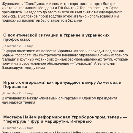
Журналисты “Схем” узнали и сняли, как соратник олигарха Дмитрия
Фирташа, гражданин Молдовы и РФ Дмитрий Торнер посещал Офис
президента. Незадолго до этого визита он был снят с международного
розыска, а уголовное производство относительно использования им
подложных паспортов было закрыто в Украине
О политической ситуации в Украине и украинских
профсоюзах
[26 октября 2021 года]
Текущая политическая повестка Украины как раз и проходит под знаком
борьбы “соросят”, как инструмента внешнего управления очень условного
“запада” и крупных украинских финансово-промышленных групп, которые
получили и свое условное обозначение — “олигархи”. А Зеленский
балансирует между ними
Игры с олигархами: как принуждают к миру Ахметова и
Порошенко
[18 октября 2021 года]
В отношениях между ключевыми олигархами и Офисом президента
начинаются трения.
Мустафа Найем реформировал Укроборонпром, теперь —
“перегрузы” фур и маршрутки. Интервью
[12 октября 2021 года]