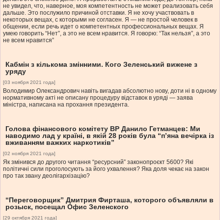
не увидел, что, наверное, моя компетентность не может реализовать себя
дальше. Это послужило причиной отставки. Я не хочу участвовать в
некоторых вещах, с которыми не согласен. Я — не простой человек в
общении, если речь идет о компетентных профессиональных вещах. Я
умею говорить “Нет”, а это не всем нравится. Я говорю: “Так нельзя”, а это
не всем нравится”
Кабмін з кількома змінними. Кого Зеленський вижене з
уряду
[03 ноября 2021 года]
Володимир Олександрович навіть вигадав абсолютно нову, доти ні в одному
нормативному акті не описану процедуру відставок в уряді — заява
міністра, написана на прохання президента.
Голова фінансового комітету ВР Данило Гетманцев: Ми
наводимо лад у країні, в якій 28 років була “п’яна вечірка із
вживанням важких наркотиків”
[02 ноября 2021 года]
Як змінився до другого читання “ресурсний” законопроєкт 5600? Які
політичні сили проголосують за його ухвалення? Яка доля чекає на закон
про так звану деолігархізацію?
“Переговорщик” Дмитрия Фирташа, которого объявляли в
розыск, посещал Офис Зеленского
[29 октября 2021 года]