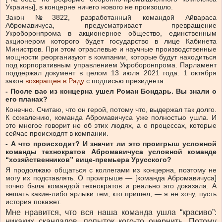
Украины], в концерне ничего нового не произошло.
Закон №3822, разработанный командой Айвараса
Абромавичуса, предусматривает превращение
Укроборонпрома в акционерное общество, единственным
акционером которого будет государство в лице Кабинета
Министров. При этом отраслевые и научные производственные
мощности реорганизуют в компании, которые будут находиться
под корпоративным управлением Укроборонпрома. Парламент
поддержал документ в целом 13 июля 2021 года. 1 октября
закон
возвращен в Раду
с подписью президента.
- После вас из концерна ушел Роман Бондарь. Вы знали о
его планах?
Конечно. Считаю, что он герой, потому что, выдержал так долго.
К сожалению, команда Абромавичуса уже полностью ушла. И
это многое говорит не об этих людях, а о процессах, которые
сейчас происходят в компании.
- А что происходит? И значит ли это проигрыш условной
команды технократов Абромавичуса условной команде
“хозяйственников” вице-премьера Урусского?
Я продолжаю общаться с коллегами из концерна, поэтому не
могу их подставлять. О проигрыше — [команда Абромавичуса]
точно была командой технократов и реально это доказала. А
вешать какие-либо ярлыки тем, кто пришел, — я не хочу, пусть
история покажет.
Мне нравится, что вся наша команда ушла “красиво”:
никаких скандалов, попыток кого-то очернить. Потому