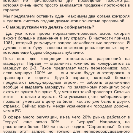
которая не приспособлена для проведения техосмотра,
которая очень часто просто занимается продажей протоколов в
гаражах.
Мы предлагаем оставить один, максимум два органа контроля
и сделать систему подачи документов полностью прозрачной.
- С маршрутками что делать собираетесь?
Да, уже готов проект нормативно-правовых актов, который
вносит большие изменения в эту отрасль. В частности приказа
1081, который регулирует вопрос межобластных перевозок. Я
думаю, в него будут внесены несколько революционных норм,
которые еще будем обсуждать публично.
Пока есть две концепции относительно разрешений на
маршруты. Первая — ограничить количество конкурсантов за
маршрут до 2-3. Такое предлагает часть перевозчиков: мол,
если маршрут 100% их — они точно будут инвестировать в
транспорт и сервис. Другой вариант, который больше
предлагают международные игроки, — забрать ограничения
вообще и выдавать маршруты по заявочному принципу: хочу
ехать из пункта А в пункт Б, у меня вот такой транспорт. Сколько
хотят — столько и пускать. Они указывают, что либерализация
позволит уменьшить цену за билет, как это уже было в других
странах. Сейчас ездить между украинскими городами дороже,
чем в ЕС.
В сфере много регуляции, из-за чего 20% рынка работают в
“серую”, еще около 30% — в “черную”. Например, на
расстоянии более 150 км нельзя ездить “Спринтерам”. Хотим
убрать этот запрет, но только для непереоборудованного