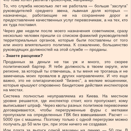
То, что служба несколько лет не работала — больше “заслуга”
руководителей среднего звена, львиная доля которых —
назначенцы, работающие не на сохранение дорог и
предоставление качественных услуг перевозчикам, а на тех, кто
их туда поставил.
Через две недели после моего назначения советником, сразу
несколько человек пришли со списком фамилий руководителей
территориальных органов, которые были поставлены от того
или иного влиятельного политика. К сожалению, большинство
руководящих должностей на этой службе — проданы.
- Знаете расценки?
Проданных за деньги не так уж и много, это скорее
политический бартер. Я тебе должность в твоем округе, или
регионе, за который ты отвечаешь, а ты меня не трогаешь и не
замечаешь моих провалов в других направлениях. И что еще
важно, это не олигархический “бизнес”, а мелкие мошенники,
которые крышуют откровенно бандитские действия инспекторов
на местах.
Система полностью неуправляема из Киева. На местном
уровне решается, где инспектор стоит, кого пропускает, кому
выписывает штраф. Через квоты разных политиков перевозчики
договариваются, чтобы перегруженные фуры с метками
пропускали на определенных ГВК без взвешивания. Расчет —
5000 грн с машины. Поэтому только с одной перегрузки можно
получать до 50 млн грн, при этом ничего не создавая.
Или плата за выпуск одной машины на линию — 50 грн. В