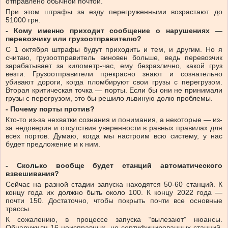
отправлено обычной почтой.
При этом штрафы за езду перегруженными возрастают до
51000 грн.
- Кому именно приходит сообщение о нарушениях —
перевозчику или грузоотправителю?
С 1 октября штрафы будут приходить и тем, и другим. Но я
считаю, грузоотправитель виновен больше, ведь перевозчик
зарабатывает за километр-час, ему безразлично, какой груз
везти. Грузоотправители прекрасно знают и сознательно
убивают дороги, когда пломбируют свои грузы с перегрузом.
Вторая критическая точка — порты. Если бы они не принимали
грузы с перегрузом, это бы решило львиную долю проблемы.
- Почему порты против?
Кто-то из-за нехватки сознания и понимания, а некоторые — из-
за недоверия и отсутствия уверенности в равных правилах для
всех портов. Думаю, когда мы настроим всю систему, у нас
будет предложение и к ним.
- Сколько вообще будет станций автоматического
взвешивания?
Сейчас на разной стадии запуска находятся 50-60 станций. К
концу года их должно быть около 100. К концу 2022 года —
почти 150. Достаточно, чтобы покрыть почти все основные
трассы.
К сожалению, в процессе запуска “вылезают” нюансы.
Обнаружили 16 неисправных, но сертифицированных станций,