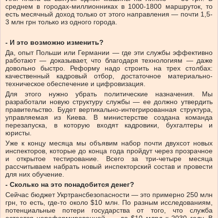
среднем в городах-миллионниках в 1000-1800 маршруток, то
есть месячный доход только от этого направления — почти 1,5-
3 млн грн только из одного города.
- И это возможно изменить?
Да, опыт Польши или Германии — где эти службы эффективно
работают — доказывает, что благодаря технологиям — даже
довольно быстро. Реформу надо строить на трех столбах:
качественный кадровый отбор, достаточное материально-
техническое обеспечение и цифровизация.
Для этого нужно убрать политические назначения. Мы
разработали новую структуру службы — ее должно утвердить
правительство. Будет вертикально-интегрированная структура,
управляемая из Киева. В министерстве создана команда
перезапуска, в которую входят кадровики, бухгалтеры и
юристы.
Уже к концу месяца мы объявим набор почти двухсот новых
инспекторов, которые до конца года пройдут через прозрачное
и открытое тестирование. Всего за три-четыре месяца
рассчитываем набрать новый инспекторский состав и провести
для них обучение.
- Сколько на это понадобится денег?
Сейчас бюджет Укртрансбезопасности — это примерно 250 млн
грн, то есть, где-то около $10 млн. По разным исследованиям,
потенциальные потери государства от того, что служба