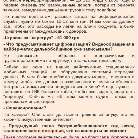
остается нереформированной, — до $10 млрд к 2030 году. В
первую очередь это разрушенные дороги, потери от ремонта
техники, замедление движения грузов и тому подобное.
По нашим подсчетам, разовых затрат на реформирование
службы нужно не более 10-12 млн грн. И мы сейчас делаем
все, чтобы эти расходы не легли на плечи бюджета, а были
привлечены от международных доноров.
Штрафы
за “перегруз”
- 51 000 грн
- Что предусматривает цифровизация? Видеообращения в
вайбер-чатах дальнобойщиков уже записывали?
Не записывал — общаюсь с перевозчиками и
грузоотправителями по-другому, но за чатами тоже слежу.
Сейчас ни одна из наших действующих стационарных
мобильных станций не оборудована системой передачи
данных. В чем была проблема докупить модем, генератор и
камеру, чтобы все данные о взвешивании и попытки объехать
контроль автоматически передавались в Киев? А еще лучше —
поставить на ГВК большое табло, чтобы все видели, если есть
“перегруз”. Сейчас мы об этом можем судить только по
протоколам инспекторов.
- Финансирование?
На камеры? Они стоят до тысячи гривень за штуку, это не
какой-то искусственный интеллект.
- Предыдущий глава Укртрансбезопасности год назад
жаловался
нам в интервью
, что на конверты не хватает
Такая проблема действительно была, но благодаря Укрпочте ее