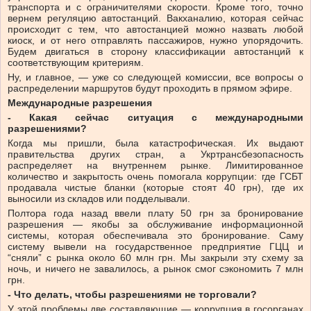
транспорта и с ограничителями скорости. Кроме того, точно
вернем регуляцию автостанций. Вакханалию, которая сейчас
происходит с тем, что автостанцией можно назвать любой
киоск, и от него отправлять пассажиров, нужно упорядочить.
Будем двигаться в сторону классификации автостанций к
соответствующим критериям.
Ну, и главное, — уже со следующей комиссии, все вопросы о
распределении маршрутов будут проходить в прямом эфире.
Международные разрешения
- Какая сейчас ситуация с международными
разрешениями?
Когда мы пришли, была катастрофическая. Их выдают
правительства других стран, а Укртрансбезопасность
распределяет на внутреннем рынке. Лимитированное
количество и закрытость очень помогала коррупции: где ГСБТ
продавала чистые бланки (которые стоят 40 грн), где их
выносили из складов или подделывали.
Полтора года назад ввели плату 50 грн за бронирование
разрешения — якобы за обслуживание информационной
системы, которая обеспечивала это бронирование. Саму
систему вывели на государственное предприятие ГЦЦ и
“сняли” с рынка около 60 млн грн. Мы закрыли эту схему за
ночь, и ничего не завалилось, а рынок смог сэкономить 7 млн
грн.
- Что делать, чтобы разрешениями не торговали?
У этой проблемы две составляющие — коррупция в госорганах