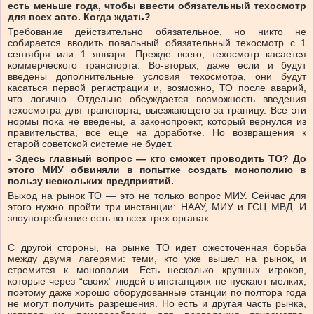
есть меньше года, чтобы ввести обязательный техосмотр
для всех авто. Когда ждать?
Требование действительно обязательное, но никто не
собирается вводить повальный обязательный техосмотр с 1
сентября или 1 января. Прежде всего, техосмотр касается
коммерческого транспорта. Во-вторых, даже если и будут
введены дополнительные условия техосмотра, они будут
касаться первой регистрации и, возможно, ТО после аварий,
что логично. Отдельно обсуждается возможность введения
техосмотра для транспорта, выезжающего за границу. Все эти
нормы пока не введены, а законопроект, который вернулся из
правительства, все еще на доработке. Но возвращения к
старой советской системе не будет.
- Здесь главный вопрос — кто сможет проводить ТО? До
этого МИУ обвиняли в попытке создать монополию в
пользу нескольких предприятий.
Выход на рынок ТО — это не только вопрос МИУ. Сейчас для
этого нужно пройти три инстанции: НААУ, МИУ и ГСЦ МВД. И
злоупотребление есть во всех трех органах.
С другой стороны, на рынке ТО идет ожесточенная борьба
между двумя лагерями: теми, кто уже вышел на рынок, и
стремится к монополии. Есть несколько крупных игроков,
которые через “своих” людей в инстанциях не пускают мелких,
поэтому даже хорошо оборудованные станции по полтора года
не могут получить разрешения. Но есть и другая часть рынка,