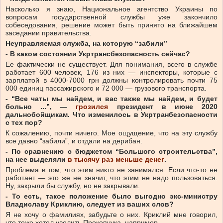
Насколько я знаю, Национальное агентство Украины по
вопросам государственной службы уже закончило
собеседования, решение может быть принято на ближайшем
заседании правительства.
Неуправляемая служба, на которую “забили”
- В каком состоянии Укртрансбезопасность сейчас?
Ее фактически не существует. Для понимания, всего в службе
работает 600 человек, 176 из них — инспекторы, которые с
зарплатой в 4000-7000 грн должны контролировать почти 75
000 единиц пассажирского и 72 000 — грузового транспорта.
- “Все чаты мы найдем, и вас также мы найдем, и будет
больно ...”, —
грозился
президент в июне 2020
дальнобойщикам. Что изменилось в Укртранбезопасности
с тех пор?
К сожалению, почти ничего. Мое ощущение, что на эту службу
все давно “забили”, и отдали на дерибан.
- По сравнению с бюджетом “Большого строительства”,
на нее выделяли
в тысячу раз меньше денег
.
Проблема в том, что этим никто не занимался. Если что-то не
работает — это же не значит, что этим не надо пользоваться.
Ну, закрыли бы службу, но не закрывали.
- То есть, такое положение было выгодно экс-министру
Владиславу Криклию, следует из ваших слов?
Я не хочу о фамилиях, забудьте о них. Криклий мне говорил,
что тоже хотел уволить Прокопчука, например.