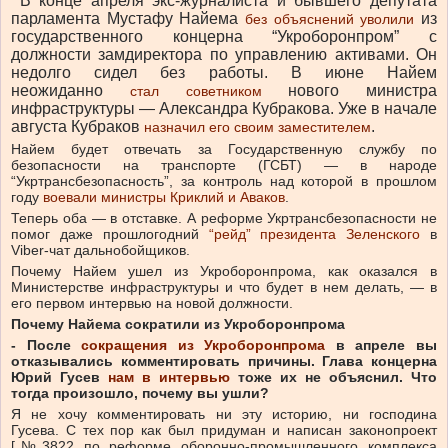
В конце апреля экс-журналиста и бывшего депутата
парламента Мустафу Найема
из
без объяснений уволили
государственного концерна “Укроборонпром” с
должности замдиректора по управлению активами. Он
недолго сидел без работы. В июне Найем
неожиданно
нового министра
стал советником
инфраструктуры — Александра Кубракова. Уже в начале
августа Кубраков
.
назначил его своим заместителем
Найем будет отвечать за Государственную службу по
безопасности на транспорте (ГСБТ) — в народе
“Укртрансбезопасность”, за контроль над которой в прошлом
году
воевали министры Криклий и Аваков
.
Теперь оба — в отставке. А реформе Укртрансбезопасности не
помог даже прошлогодний
“рейд” президента Зеленского
в
Viber-чат дальнобойщиков.
Почему Найем ушел из Укроборонпрома, как оказался в
Министерстве инфраструктуры и что будет в нем делать, — в
его первом интервью на новой должности.
Почему Найема сократили из Укроборонпрома
- После
сокращения из Укроборонпрома
в апреле вы
отказывались комментировать причины. Глава концерна
Юрий Гусев
нам в интервью
тоже их не объяснил. Что
тогда произошло, почему вы ушли?
Я не хочу комментировать ни эту историю, ни господина
Гусева. С тех пор как был придуман и написан законопроект
[№3822 по реформе оборонно-промышленного комплекса