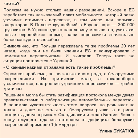
квоты?
Полякам не нужно столько наших разрешений. Вскоре в ЕС
заработает так называемый пакет мобильности, который резко
увеличит стоимость перевозок, в том числе для польских
операторов. В Польше крупнейший в Европе парк — 300 000
грузовиков. В Украине где-то наполовину меньше, но, учитывая
новые европейские нормы, наши перевозчики значительно
более конкурентоспособны.
Символично, что Польша переживала те же проблемы 20 лет
назад, когда они не были членами ЕС и конкурировали с
немецкими перевозчиками. И выиграли. Теперь такая же
ситуация повторяется с Украиной.
- С какими какими странами есть такие проблемы?
Огромная проблема, но несколько иного рода, с беларускими
разрешениями. Их критически мало, а товарооборот
увеличивается, настроения украинских перевозчиков — крайне
критичны.
Решением могла бы стать ратификация протокола между двумя
правительствами о либерализации автомобильных перевозок.
Я понимаю чувствительность этого вопроса, но речь идет не
только и даже не столько о беларуском рынке, а о риске
потерять доступ к рынкам Скандинавии и стран Балтии. Лишь к
концу текущего года мы потеряем от дефицита беларуских
разрешений примерно 1,5 млрд грн.
Уляна БУКАТЮК