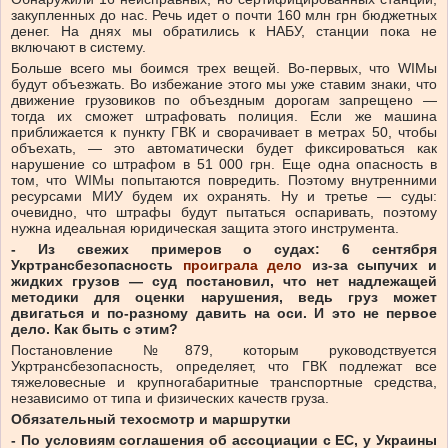
закупленных до нас. Речь идет о почти 160 млн грн бюджетных
денег. На днях мы обратились к НАБУ, станции пока не
включают в систему.
Больше всего мы боимся трех вещей. Во-первых, что WIMы
будут объезжать. Во избежание этого мы уже ставим знаки, что
движение грузовиков по объездным дорогам запрещено —
тогда их сможет штрафовать полиция. Если же машина
приближается к пункту ГВК и сворачивает в метрах 50, чтобы
объехать, — это автоматически будет фиксироваться как
нарушение со штрафом в 51 000 грн. Еще одна опасность в
том, что WIMы попытаются повредить. Поэтому внутренними
ресурсами МИУ будем их охранять. Ну и третье — суды:
очевидно, что штрафы будут пытаться оспаривать, поэтому
нужна идеальная юридическая защита этого инструмента.
- Из свежих примеров о судах: 6 сентября
Укртрансбезопасность
проиграла дело
из-за сыпучих и
жидких грузов — суд постановил, что нет надлежащей
методики для оценки нарушения, ведь груз может
двигаться и по-разному давить на оси. И это не первое
дело. Как быть с этим?
Постановление №879, которым руководствуется
Укртрансбезопасность, определяет, что ГВК подлежат все
тяжеловесные и крупногабаритные транспортные средства,
независимо от типа и физических качеств груза.
Обязательный техосмотр и маршрутки
- По условиям соглашения об ассоциации с ЕС, у Украины