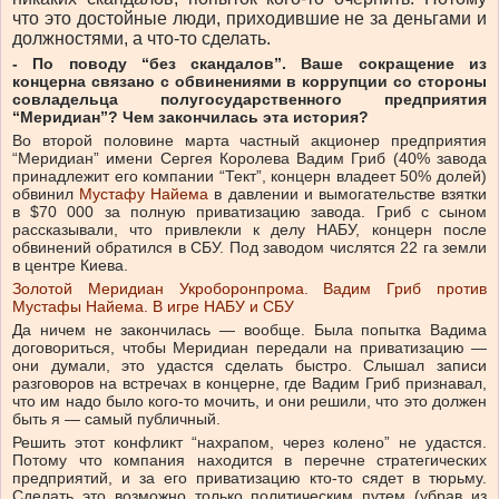
что это достойные люди, приходившие не за деньгами и
должностями, а что-то сделать.
- По поводу “без скандалов”. Ваше сокращение из
концерна связано с обвинениями в коррупции со стороны
совладельца полугосударственного предприятия
“Меридиан”? Чем закончилась эта история?
Во второй половине марта частный акционер предприятия
“Меридиан” имени Сергея Королева Вадим Гриб (40% завода
принадлежит его компании “Тект”, концерн владеет 50% долей)
обвинил
Мустафу Найема
в давлении и вымогательстве взятки
в $70 000 за полную приватизацию завода. Гриб с сыном
рассказывали, что привлекли к делу НАБУ, концерн после
обвинений обратился в СБУ. Под заводом числятся 22 га земли
в центре Киева.
Золотой Меридиан Укроборонпрома. Вадим Гриб против
Мустафы Найема. В игре НАБУ и СБУ
Да ничем не закончилась — вообще. Была попытка Вадима
договориться, чтобы Меридиан передали на приватизацию —
они думали, это удастся сделать быстро. Слышал записи
разговоров на встречах в концерне, где Вадим Гриб признавал,
что им надо было кого-то мочить, и они решили, что это должен
быть я — самый публичный.
Решить этот конфликт “нахрапом, через колено” не удастся.
Потому что компания находится в перечне стратегических
предприятий, и за его приватизацию кто-то сядет в тюрьму.
Сделать это возможно только политическим путем (убрав из