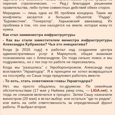
перечня стратегических. — Ред
.)
благодаря решениям
правительства, либо путем совместных действий обеих сторон.
Меридиан — лишь одна из 95 проблем концерна. Такие же
конфликты касаются и больших объектов: “Радар”,
“Буревестник”, “Генератор”, Харьковский авиазавод. Их
проблема в том, что они находятся на земле, которая кому-то
нужна.
Как стал замминистра инфраструктуры
- Как вы стали заместителем министра инфраструктуры
Александра Кубракова? Чья это инициатива?
Когда [в 2016 году] я работал над созданием центра
административных услуг в Мариуполе, общая знакомая
познакомила нас с Александром. Он тогда сильно помог, и мы
подружились, но с тех пор по работе не пересекались.
Когда мы “разошлись” с Укроборонпромом, Александр еще
возглавлял “Укравтодор”. Я в принципе не хотел возвращаться
на госслужбу, но Саша тогда предложил работать вместе.
- То есть, стать советником главы Укравтодора?
Нет, мы просто общались по-дружески. По семейным
обстоятельствам (17 мая у Найема умер отец. —
LIGA.net
), я
тогда не слишком включился в процесс. Затем Сашу назначили
министром (20 мая) и встал выбор: или остаться “где-то рядом”,
или взять на себя ответственность за определенный фронт
работы. Я выбрал второе.