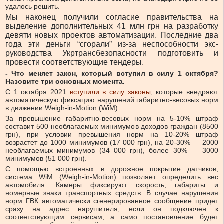
удалось решить.
Мы наконец получили согласие правительства на
выделение дополнительных 41 млн грн на разработку
девяти новых проектов автоматизации. Последние два
года эти деньги “сгорали” из-за неспособности экс-
руководства Укртрансбезопасности подготовить и
провести соответствующие тендеры.
- Что меняет закон, который вступил в силу 1 октября?
Назовите три основных момента.
С 1 октября 2021
вступили в силу законы
, которые внедряют
автоматическую фиксацию нарушений габаритно-весовых норм
в движении Weigh-in-Motion (WiM).
За превышение габаритно-весовых норм на 5-10% штраф
составит 500 необлагаемых минимумов доходов граждан (8500
грн), при условии превышения норм на 10-20% штраф
возрастет до 1000 минимумов (17 000 грн), на 20-30% — 2000
необлагаемых минимумов (34 000 грн), более 30% — 3000
минимумов (51 000 грн).
С помощью встроенных в дорожное покрытие датчиков,
система WiM (Weigh-in-Motion) позволяет определить вес
автомобиля. Камеры фиксируют скорость, габариты и
номерные знаки транспортных средств. В случае нарушения
норм ГВК автоматически сгенерированное сообщение придет
сразу на адрес нарушителя, если он подключен к
соответствующим сервисам, а само постановление будет