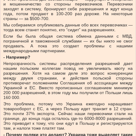
и мошенничество со стороны перевозчиков. Перевозчики
заходят в систему, бронируют себе разрешения и ждут конца
года, потом продают в 100-200 раз дороже. На некоторые
страны — за $500-700.
Мы собираемся опубликовать данные обо всех перевозчиках —
тогда всем станет понятно, кто “сидит” на разрешениях.
Если бы была общая система обмена данными с МВД,
пограничной и таможенной службами — их бы никто не смог
продавать. А пока это создает проблемы с нашими
международными партнерами.
- Например?
Непрозрачность системы распределения разрешений дает
нашим польским коллегам повод не увеличивать квоту на
разрешения. Хотя на самом деле это вопрос конкуренции
между двумя странами, и действия польской стороны
противоречат положениям Соглашения об ассоциации между
Украиной и ЕС. Вместо прописанных соглашением минимум
200 000 разрешений, в этом году мы получили от Польши лишь
160 000.
Это проблема, потому что Украина ежегодно наращивает
товарооборот с ЕС, а через Польшу идет транзит в 12 стран.
Это почти 37% экспорта. Сейчас наши перевозчики стали на
границе, до конца года осталось где-то 6000-8000 разрешений.
Это приводит к тому, что они едут в Польшу и регистрируются
там, и налоги тоже платят там.
- Почему поляки это делают? Украина тоже выделяет такие