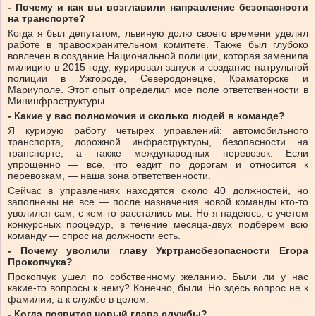
- Почему и как вы возглавили направление безопасности
на транспорте?
Когда я был депутатом, львиную долю своего времени уделял
работе в правоохранительном комитете. Также был глубоко
вовлечен в создание Национальной полиции, которая заменила
милицию в 2015 году, курировал запуск и создание патрульной
полиции в Ужгороде, Северодонецке, Краматорске и
Мариуполе. Этот опыт определил мое поле ответственности в
Мининфраструктуры.
- Какие у вас полномочия и сколько людей в команде?
Я курирую работу четырех управлений: автомобильного
транспорта, дорожной инфраструктуры, безопасности на
транспорте, а также международных перевозок. Если
упрощенно — все, что ездит по дорогам и относится к
перевозкам, — наша зона ответственности.
Сейчас в управлениях находятся около 40 должностей, но
заполнены не все — после назначения новой команды кто-то
уволился сам, с кем-то расстались мы. Но я надеюсь, с учетом
конкурсных процедур, в течение месяца-двух подберем всю
команду — спрос на должности есть.
- Почему уволили главу Укртрансбезопасности Егора
Прокопчука?
Прокопчук ушел по собственному желанию. Были ли у нас
какие-то вопросы к нему? Конечно, были. Но здесь вопрос не к
фамилии, а к службе в целом.
- Когда появится новый глава службы?