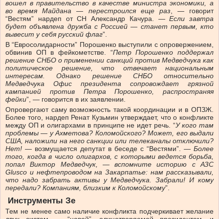
вошел в правительство в качестве министра экономики, а
во время Майдана — перестроился еще раз
, — говорит
“Вестям” нардеп от СН Александр Качура. —
Если завтра
будет объявлена дружба с Россией — станет первым, кто
вывесит у себя русский флаг
”.
В “Евросолидарности” Порошенко выступили с опровержением,
обвинив ОП в фейкометстве. “
Петр Порошенко поддержал
решение СНБО о применении санкций против Медведчука как
политическое решение, что отвечает национальным
интересам. Однако решение СНБО относительно
Медведчука Офис президента сопровождает грязной
кампанией против Петра Порошенко, распространяя
фейки
”, — говорится в их заявлении.
Опровергают саму возможность такой координации и в ОПЗЖ.
Более того, нардеп Ренат Кузьмин утверждает, что о конфликте
между ОП и олигархами в принципе не идет речь. “
У кого там
проблемы — у Ахметова? Коломойского? Может, его выдали
США, наложили на него санкции или телеканалы отключили?
Нет!
— возмущается депутат в беседе с “Вестями”. —
Более
того, когда в число олигархов, с которыми ведется борьба,
попал Виктор Медведчук, — вспомните историю с АЗС
Glusco и нефтепроводом на Закарпатье: нам рассказывали,
что надо забрать активы у Медведчука. Забрали! И кому
передали? Компаниям, близким к Коломойскому
”.
Инструменты Зе
Тем не менее само наличие конфликта подчеркивает желание