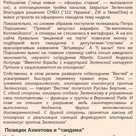
Рябошапке (”лица новые — офшоры старые”, — высказался
он), а оппозиционная тройка каналов, закрытых Зеленским
благодаря решению СНБО (”112 Украина”, ZiK и NewsOne) и
вовсе устроили из офшорного скандала тему недели.
Показательно, но схожим образом поступили телеканалы Петра
Порошенко: “Прямой” запустил марафон “Зе-миллионы
Коломойского”, и спикеры не стеснялись в метафорах. А на его
сайте буквально “вишенкой на торте” повесили кнопку с
подборкой всех скандалов с депутатами-”слугами” и
красноречивым названием “Зе!шквары”. А “5 канал” того же
Порошенко вынес на главную страницу сайта посыл шведского
экономиста, научного сотрудника Atlantic Council Андерса
Аслунда: “
Вместо борьбы с коррупцией Зеленский копирует
Путина и зацикливается на олигархах
”.
Собственно, в этом резком развороте собеседники “Вестей” и
усматривают быструю перемену правил игры. “
Это —
элемент олигархического, элитарного консенсуса против
Зеленского
, — говорит “Вестям” политолог Руслан Бортник. —
С одной стороны, олигархи отдали Зеленскому в управление
свои политактивы — фракции и группы в Верховной Раде. И
там не спешат с разрывом, ведь заинтересованы в
выполнении бюджета, других экономических
договоренностей. С другой стороны, принятие закона об
олигархах и реализация санкций формируют элитарный
консенсус против Зеленского
”.
Позиции Ахметова и “тандема”