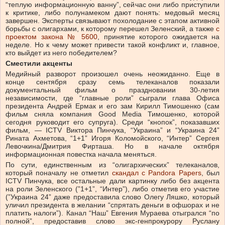
“теплую информационную ванну”, сейчас они либо приступили
к критике, либо полунамеком дают понять: медовый месяц
завершен. Эксперты связывают похолодание с этапом активной
борьбы с олигархами, к которому перешел Зеленский, а также
с
проектом закона № 5600
, принятие которого ожидается на
неделе. Но к чему может привести такой конфликт и, главное,
кто выйдет из него победителем?
Сместили акценты
Медийный разворот произошел очень неожиданно. Еще в
конце сентября сразу семь телеканалов показали
документальный фильм о праздновании 30-летия
независимости, где “главные роли” сыграли глава Офиса
президента Андрей Ермак и его зам Кирилл Тимошенко (сам
фильм сняла компания Good Media Тимошенко, которой
сегодня руководит его супруга). Среди “кнопок”, показавших
фильм, — ICTV Виктора Пинчука, “Украина” и “Украина 24”
Рината Ахметова, “1+1” Игоря Коломойского, “Интер” Сергея
Левочкина/Дмитрия Фирташа. Но в начале октября
информационная повестка начала меняться.
По сути, единственным из “олигархических” телеканалов,
который поначалу не отметил
скандал с Pandora Papers
, был
ICTV Пинчука, все остальные дали картинку либо без акцента
на роли Зеленского (”1+1”, “Интер”), либо отметив его участие
(”Украина 24” даже предоставила слово Олегу Ляшко, который
уличил президента в желании “спрятать деньги в офшорах и не
платить налоги”). Канал “Наш” Евгения Мураева отыгрался “по
полной”, предоставив слово экс-генпрокурору Руслану