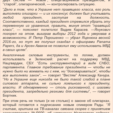
двух систем — “новой”, олицетворяемой президентом, и
“старой”, олигархической, — контролировать ситуацию.
“
Дело в том, что в Украине нет правящего класса, его роль
выполняли олигархи — и их консенсус должен был учитывать
любой президент, заступая на должность.
Соответственно, каждый президент стремился убрать эту
переменную из уравнения, править, минуя этот “правящий
класс”
, — поясняет политолог Вадим Карасев. —
Янукович
погорел на этом, выиграв выборы 2012 года и уверовав в
возможности. И Петр Порошенко — убрал Яценюка весной
2016-го, но тут же получил скандал с офшорами Panama
Papers, да и Арсен Аваков не позволил ему использовать МВД
в своих целях
”.
Аналогичные силовые инструменты, по логике, должен
использовать и Зеленский: расчет на поддержку МВД,
Нацгвардии, СБУ. “
Есть инструментарий в виде СНБО,
парламента. Главное требование президента — чтобы не
нужно было ни воевать ни с кем, ни “договариваться”, чтобы
все выполняли закон
”, — говорит “Вестям” Александр Качура.
“
Но в Украине еще никогда не было такой слабой в плане
силового аппарата, не сильно лояльного к президенту,
власти. И одновременно — столь рискованной, с шагами
президента, запредельно резкими для системы
”, — говорит
Бортник.
При этом речь не только (и не столько) о законе об олигархах,
который готовится к подписанию новым спикером Рады. “
Я
считаю, критика на ТВ-каналах связана скорее с принятием
законопроекта №5600, об изменении Налогового кодекса,