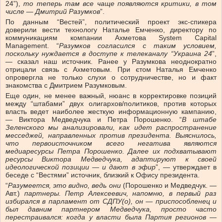
24”),
то теперь там все чаще появляются критики, в том
числе — Дмитрий Разумков
”.
По данным “Вестей”, политический проект экс-спикера
доверили вести технологу Наталье Емченко, директору по
коммуникациям компании Ахметова System Capital
Management. “
Разумков согласился с таким условием,
поскольку нуждается в доступе к телеканалу “Украина 24
”,
— сказал наш источник. Ранее у Разумкова неоднократно
отрицали связь с Ахметовым. При єтом Наталья Емченко
опровергла не только слухи о сотрудничестве, но и факт
знакомства с Дмитрием Разумковым.
Еще один, не менее важный, нюанс в корректировке позиций
между “штабами” двух олигархов/политиков, против которых
власть ведет наиболее жесткую информационную кампанию,
— Виктора Медведчука и Петра Порошенко. “
В штабе
Зеленского мы анализировали, как идет распространение
месседжей, направленных против президента. Выяснилось,
что первоисточником всего негатива являются
медиаресурсы Петра Порошенко. Далее их подхватывают
ресурсы Виктора Медведчука, адаптируют к своей
идеологической позиции — и дают в эфир
”, — утверждает в
беседе с “Вестями” источник, близкий к Офису президента.
“
Разумеется, это видно, ведь они
(Порошенко и Медведчук. —
Авт.)
партнеры. Петр Алексеевич, напомню, в первый раз
избирался в парламент от СДПУ(о), он — приспособленец и
был давним партнером Медведчука, просто часто
перестраивался: когда у власти была Партия регионов —