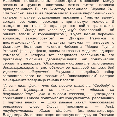
Наиболее показательным барометром отношений между
властью и крупным капиталом можно считать позицию
принадлежащего Ринату Ахметову телеканала “Украина 24”.
Эта “кнопка”, занявшая первое место в нише информационных
каналов и ранее создававшая президенту “теплую ванну”,
сегодня все чаще переходит в критическую плоскость. В
выходные на главной странице его сайта красовались
заголовки: “Иногда все через задницу”: Комаровский — об
ошибке власти с коронавирусом”, “Будет целый перечень
вопросов, законопроектов” — Дмитрий Разумков о
деолигархизации”, и — главным намеком — интервью с
Дмитрием Белянским, членом Набсовета “Медиа Группы
Украина” (т. е., де-факто, одним из главных медиаменеджеров
Ахметова), в котором тот предлагает воспринимать его
программу “Большая деолигархизация” как политический
сериал и утверждает: “
Объясняться должны те, кто затеял
деолигархизацию и уже объявил ее панацеей от всех бед
украинского общества
”. Разумеется, подобный набор
заголовков вовсе не говорит об “оппозиционном” настрое
менеджмента/владельца канала к власти.
“
А вот тот факт, что две недели назад на “Свободу” с
Савиком Шустером не позвали ни единого из
депутатов-”слуг”, уже о многом говорит
, — утверждает
собеседник из числа политических консультантов, работающих
с партией власти. —
Если раньше канал предоставлял
решающее слово Офису
(президента. — Авт.),
трудоустраивал Юлию Мендель
(экс-пресс-секретарь
Владимира Зеленского ведет авторскую передачу на “Украине