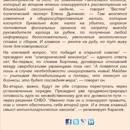
который во втором чтении планируется к рассмотрению на
ближайшей сессионной неделе
, — говорит “Вестям”
политический эксперт Елена Дьяченко. —
Там вносятся
изменения в общегосударственные налоги, которые
коснутся буквально всех: налог на убытки, широкие
полномочия фискальных органов по запрету выезда
руководителя юрлица за рубеж, по получению любой
информации безосновательно, увеличение экологических
ставок и сборов. И главное — рента на руду, но тут вижу
поле для компромисса
”.
На ключевой вопрос, “кто победит в открытой схватке” —
президент или “олигархический консенсус” — единого ответа
нет. Во-первых, по словам Бортника, договорных отношений
между сверхбогатыми украинцами пока нет. “
А появятся они
лишь в случае необходимости инициировать новый Майдан
— учитывая дестабилизацию и потери, что понесут их
бизнесы, это будет последняя мера
”, — говорит он.
Во-вторых, важно, будут ли обе стороны переступать через
установленные порядки. Президент уже продемонстрировал
готовность идти по несвойственному для его должности пути —
через решения СНБО. “
Именно так он и планирует править,
так и хочет обеспечить себе второй срок. И в этом главный
смысл антиолигархических законов
”, — резюмирует Карасев.