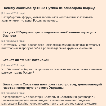
Почему любимое детище Путина не оправдало надежд
[21 июня 2016 года]
Петербургский форум, хоть и запомнился несколькими эпатажными
заявлениями, но денег России не принес.
Как два PR-директора придумали необычные игры для
бизнеса
[13 июня 2016 года]
Сотрудники, играя, расследуют несчастные случаи на шахтах и буровых
платформах и пробуют себя в роли владельцев крупных компаний
Станет ли “Мрія” китайской
[10 июня 2016 года]
Что “Антонов” собирается противопоставить на мировом рынке извечным
конкурентам из России?
Болгария и Словакия построят газопровод, дополняющий
газотранспортную систему Украины
[10 июня 2016 года]
Газотранспортные операторы Болгарии и Словакии Bulgartransgaz и
Eustream подписали меморандум о взаимопонимании о создании
магистрали Eastring, которая свяжет эти страны с уже существующими