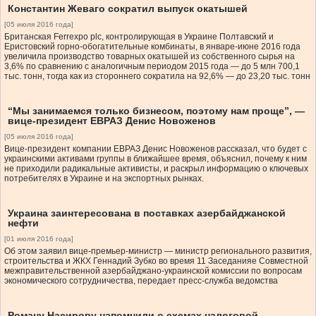
Константин Жеваго сократил выпуск окатышей
[05 июля 2016 года]
Британская Ferrexpo plc, контролирующая в Украине Полтавский и
Еристовский горно-обогатительные комбинаты, в январе-июне 2016 года
увеличила производство товарных окатышей из собственного сырья на
3,6% по сравнению с аналогичным периодом 2015 года — до 5 млн 700,1
тыс. тонн, тогда как из стороннего сократила на 92,6% — до 23,20 тыс. тонн
“Мы занимаемся только бизнесом, поэтому нам проще”, —
вице-президент ЕВРАЗ Денис Новоженов
[05 июля 2016 года]
Вице-президент компании ЕВРАЗ Денис Новоженов рассказал, что будет с
украинскими активами группы в ближайшее время, объяснил, почему к ним
не приходили радикальные активисты, и раскрыл информацию о ключевых
потребителях в Украине и на экспортных рынках.
Украина заинтересована в поставках азербайджанской
нефти
[01 июля 2016 года]
Об этом заявил вице-премьер-министр — министр регионального развития,
строительства и ЖКХ Геннадий Зубко во время 11 Заседанияе Совместной
межправительственной азербайджано-украинской комиссии по вопросам
экономического сотрудничества, передает пресс-служба ведомства
Роману Насирову напомнили о схемах налоговой