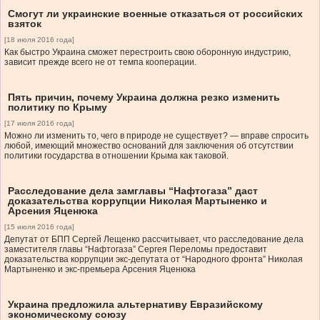
Смогут ли украинские военные отказаться от российских
взяток
[18 июля 2016 года]
Как быстро Украина сможет перестроить свою оборонную индустрию,
зависит прежде всего не от темпа кооперации.
Пять причин, почему Украина должна резко изменить
политику по Крыму
[17 июля 2016 года]
Можно ли изменить то, чего в природе не существует? — вправе спросить
любой, имеющий множество оснований для заключения об отсутствии
политики государства в отношении Крыма как таковой.
Расследование дела замглавы “Нафтогаза” даст
доказательства коррупции Николая Мартыненко и
Арсения Яценюка
[15 июля 2016 года]
Депутат от БПП Сергей Лещенко рассчитывает, что расследование дела
заместителя главы “Нафтогаза” Сергея Переломы предоставит
доказательства коррупции экс-депутата от “Народного фронта” Николая
Мартыненко и экс-премьера Арсения Яценюка
Украина предложила альтернативу Евразийскому
экономическому союзу