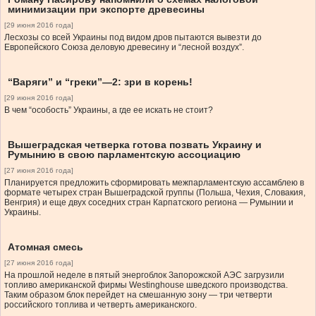
минимизации при экспорте древесины
[29 июня 2016 года]
Лесхозы со всей Украины под видом дров пытаются вывезти до
Европейского Союза деловую древесину и “лесной воздух”.
“Варяги” и “греки”—2: зри в корень!
[29 июня 2016 года]
В чем “особость” Украины, а где ее искать не стоит?
Вышеградская четверка готова позвать Украину и
Румынию в свою парламентскую ассоциацию
[27 июня 2016 года]
Планируется предложить сформировать межпарламентскую ассамблею в
формате четырех стран Вышеградской группы (Польша, Чехия, Словакия,
Венгрия) и еще двух соседних стран Карпатского региона — Румынии и
Украины.
Атомная смесь
[27 июня 2016 года]
На прошлой неделе в пятый энергоблок Запорожской АЭС загрузили
топливо американской фирмы Westinghouse шведского производства.
Таким образом блок перейдет на смешанную зону — три четверти
российского топлива и четверть американского.