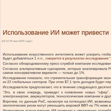
Использование ИИ может привести 
[16:10 05 мая 2025 года ]
Использование искусственного интеллекта может ускорить глоба
будет добавляться 1 п.п.,
говорится в результатах исследования 
Согласно обнародованному пресс-службой компании исследовани
Согласно альтернативным сценариям, которые анализировала Pw
самом консервативном варианте — только до 1%.
Исследование показало, что стремительная трансформация эконо
из 22 глобальных секторов. При этом $7,1 трлн доходов будет 
Исследователи предполагают, что в течение следующего десятил
“Это, в свою очередь, приведет к появлению новых “сфер”,
электроэнергии, аккумуляторов, технологические компании и дру
Впрочем, по данным PwC, несмотря на потенциал ИИ, возможные
экологические риски могут уменьшить мировой ВВП на 7% ниже в 
Интенсивное использование ИИ приведет к увеличению потребл