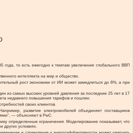
о
35 года, то есть ежегодно к темпам увеличения глобального ВВП
венного интеллекта на мир и общество.
ительный рост экономики от ИИ может замедлиться до 8%, а при
ин из самых высоких уровней давления за последние 25 лет в 17
учета недавнего повышения тарифов и пошлин.
отребностей своих клиентов.
 Например, развитие электромобилей объединяет поставщиков
лями”, — объясняют в PwC.
мику определенные ограничения. Моделирование показывает, что
и других условиях.
рименение и стремление к энергоэффективности может смягчить