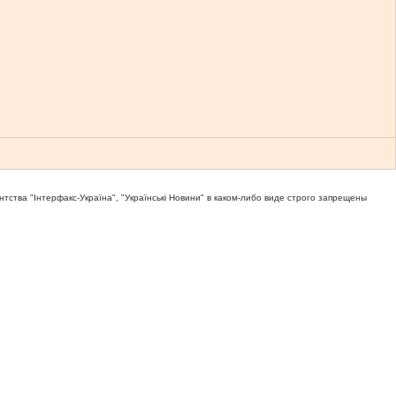
тва "Iнтерфакс-Україна", "Українськi Новини" в каком-либо виде строго запрещены