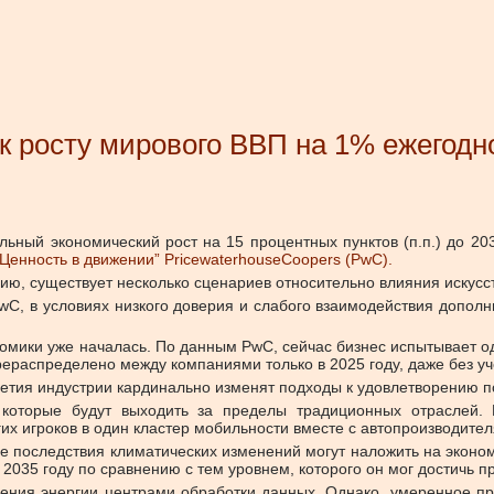
к росту мирового ВВП на 1% ежегодн
льный экономический рост на 15 процентных пунктов (п.п.) до 20
“Ценность в движении” PricewaterhouseCoopers (PwC).
ю, существует несколько сценариев относительно влияния искусст
C, в условиях низкого доверия и слабого взаимодействия дополн
мики уже началась. По данным PwC, сейчас бизнес испытывает од
перераспределено между компаниями только в 2025 году, даже без 
етия индустрии кардинально изменят подходы к удовлетворению п
 которые будут выходить за пределы традиционных отраслей.
гих игроков в один кластер мобильности вместе с автопроизводите
 последствия климатических изменений могут наложить на эконо
2035 году по сравнению с тем уровнем, которого он мог достичь пр
ения энергии центрами обработки данных. Однако, умеренное п