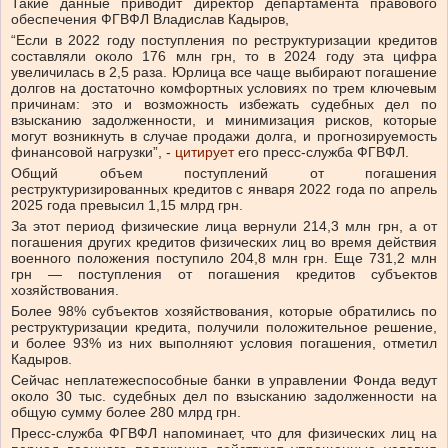
Такие данные приводит директор департамента правового
обеспечения ФГВФЛ Владислав Кадыров,
“Если в 2022 году поступления по реструктуризации кредитов
составляли около 176 млн грн, то в 2024 году эта цифра
увеличилась в 2,5 раза. Юрлица все чаще выбирают погашение
долгов на достаточно комфортных условиях по трем ключевым
причинам: это и возможность избежать судебных дел по
взысканию задолженности, и минимизация рисков, которые
могут возникнуть в случае продажи долга, и прогнозируемость
финансовой нагрузки”, -
цитирует
его пресс-служба ФГВФЛ.
Общий объем поступлений от погашения
реструктуризированных кредитов с января 2022 года по апрель
2025 года превысил 1,15 млрд грн.
За этот период физические лица вернули 214,3 млн грн, а от
погашения других кредитов физических лиц во время действия
военного положения поступило 204,8 млн грн. Еще 731,2 млн
грн — поступления от погашения кредитов субъектов
хозяйствования.
Более 98% субъектов хозяйствования, которые обратились по
реструктуризации кредита, получили положительное решение,
и более 93% из них выполняют условия погашения, отметил
Кадыров.
Сейчас неплатежеспособные банки в управлении Фонда ведут
около 30 тыс. судебных дел по взысканию задолженности на
общую сумму более 280 млрд грн.
Пресс-служба ФГВФЛ напоминает, что для физических лиц на