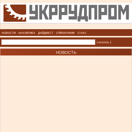
НОВОСТИ
АНАЛИТИКА
ДАЙДЖЕСТ
СПРАВОЧНИК
О НАС
| искать |
НОВОСТЬ