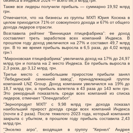
бизнеса в Индексе 2024 — всего 86,5 млрд грн.
Также все лидеры получили прибыль — суммарно 19,92 млрд
грн.
Отмечается, что на бизнесы из группы МХП Юрия Косюка в
целом приходится 71% от совокупного дохода и 67% от общего
дохода лидеров отрасли.
Возглавила рейтинг “Винницкая птицефабрика”: ее доход
составляет треть заработков всех компаний Индекса. В
прошлом году доход увеличился на 27% и составил 49,7 млрд
грн. В то же время прибыль выросла в 6,5 раза, до 4,02 млрд
грн.\
“Мироновская птицефабрика” увеличила доход на 17% до 24,97
млрд грн и попала на 2 место Индекса. Ее прибыль выросла в
2,3 раза, до 3,12 млрд. грн.
Третье место с наибольшим приростом прибыли занял
“Лебединский семенной завод”, принадлежащий группе
компаний LNZ Group. Доход компании увеличился на 19% до
18,7 млрд грн, а прибыль взлетела в 43 раза до 143 млн грн.
Это рекордный показатель среди всех компаний из списка
лидеров, отмечает “Опендатабот”.
“Зернопродукт МХП” с 9,98 млрд грн дохода показал
наибольший прирост дохода среди всех компаний Индекса
(почти в 2 раза). После тяжелого 2023 года, который компания
закрыла с убытком, в прошлом году прибыль составила 2,43
млрд грн.
“Энселко агро”, входящая в группу “Кернел” Андрея