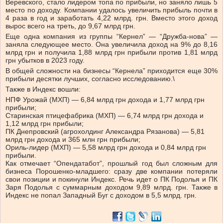
Веревского, стало лидером топа по прибыли, но заняло лишь 5
место по доходу. Компании удалось увеличить прибыль почти в
4 раза в год и заработать 4,22 млрд. грн. Вместо этого доход
вырос всего на треть, до 9,67 млрд грн.
Еще одна компания из группы “Кернел” — “Дружба-нова” —
заняла следующее место. Она увеличила доход на 9% до 8,16
млрд грн и получила 1,88 млрд грн прибыли против 1,81 млрд
грн убытков в 2023 году.
В общей сложности на бизнесы “Кернела” приходится еще 30%
прибыли десятки лучших, согласно исследованию.\
Также в Индекс вошли:
НПФ Урожай (МХП) — 6,84 млрд грн дохода и 1,77 млрд грн
прибыли;
Старинская птицефабрика (МХП) — 6,74 млрд грн дохода и
1,12 млрд грн прибыли;
ПК Днепровский (агрохолдинг Александра Рязанова) — 5,81
млрд грн дохода и 365 млн грн прибыли;
Ориль-лидер (МХП) — 5,58 млрд грн дохода и 0,84 млрд грн
прибыли.
Как отмечает “Опендатабот”, прошлый год был сложным для
бизнеса Порошенко-младшего: сразу две компании потеряли
свои позиции и покинули Индекс. Речь идет о ПК Подолья и ПК
Заря Подолья с суммарным доходом 9,89 млрд. грн. Также в
Индекс не попал Западный Буг с доходом в 5,5 млрд. грн.