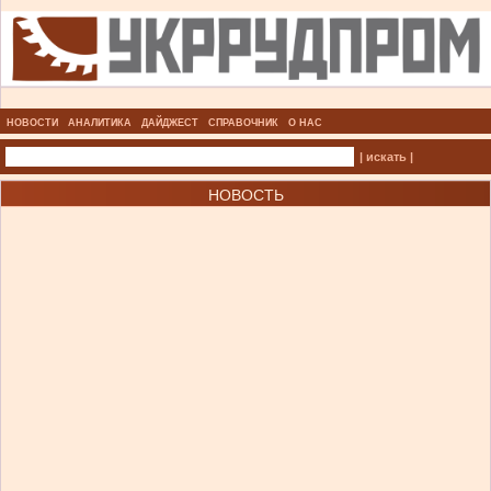
НОВОСТИ
АНАЛИТИКА
ДАЙДЖЕСТ
СПРАВОЧНИК
О НАС
| искать |
НОВОСТЬ