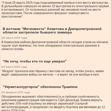
“Утром 28 марта 2025 года подозреваемый прибыл к его месту жительства.
В дальнейшем совершил не менее 10 выстрелов из огнестрельного оружия
в потерпевшего. От полученных ранений экс-чиновник погиб на месте
происшествия. После совершенного фигурант покинул место
преступления”
В вотчине “Метинвеста” Ахметова в Днепропетровской
области застрелили бывшего заммэра
[29 марта 2025 года]
В Каменском районе Днепропетровской области сегодня утром на обочине
нашли труп мужчины. На теле обнаружено огнестрельное ранение в
области головы
“Не хочу, чтобы кто-то еще умирал”
[03 марта 2025 года]
“Медуза” проехала всю Украину с востока на запад, чтобы узнать, каким
видят завершение войны ее жители — и верят ли они вообще в него
“Укрметаллургпром” обеспокоен Трампом
[18 февраля 2025 года]
Объединение выражает обеспокоенность и глубокую озабоченность
решением администрации президента США Дональда Трампа вернуть
действие 25%-ной пошлины на импорт украинской стальной
металлопродукции, и предлагает не вводить пошлину как минимум до 12
марта 2026 года