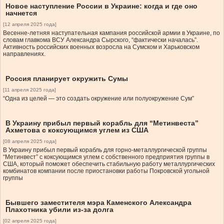
Новое наступление России в Украине: когда и где оно
начнется
[12 апреля 2025 года]
Весенне-летняя наступательная кампания российской армии в Украине, по
словам главкома ВСУ Александра Сырского, “фактически началась”.
Активность российских военных возросла на Cумском и Харьковском
направлениях.
Россия планирует окружить Сумы
[11 апреля 2025 года]
“Одна из целей — это создать окружение или полуокружение Сум”
В Украину прибыл первый корабль для “Метинвеста”
Ахметова с коксующимся углем из США
[08 апреля 2025 года]
В Украину прибыл первый корабль для горно-металлургической группы
“Метинвест” с коксующимся углем с собственного предприятия группы в
США, который поможет обеспечить стабильную работу металлургических
комбинатов компании после приостановки работы Покровской угольной
группы
Бывшего заместителя мэра Каменского Александра
Плахотника убили из-за долга
[02 апреля 2025 года]